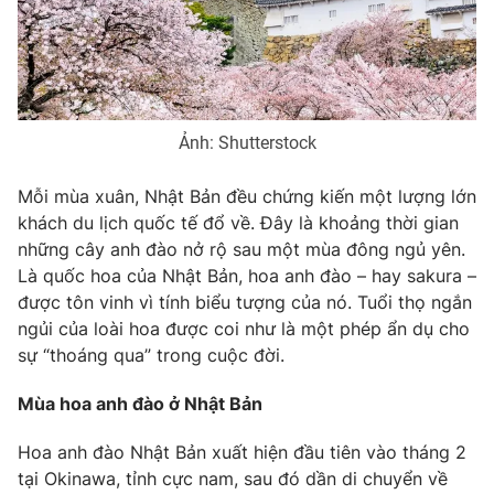
Phim VTV
Giải trí
Hậu trường
Điện ảnh
Đời sống
Nhân vật
Âm nhạc
Du lịch
Khán giả
Ảnh: Shutterstock
Giáo dục
Sao
Làm đẹp
Giải sao mai
Mỗi mùa xuân, Nhật Bản đều chứng kiến một lượng lớn
Tuyển sinh
Công nghệ
Chất lượng cuộc sống
khách du lịch quốc tế đổ về. Đây là khoảng thời gian
Học trực tuyến
những cây anh đào nở rộ sau một mùa đông ngủ yên.
Hitech Công nghệ tương lai
Là quốc hoa của Nhật Bản, hoa anh đào – hay sakura –
Giao lưu trực tuyến
được tôn vinh vì tính biểu tượng của nó. Tuổi thọ ngắn
Sản phẩm
ngủi của loài hoa được coi như là một phép ẩn dụ cho
Lịch phát sóng
Thị trường
sự “thoáng qua” trong cuộc đời.
Tư vấn
Mùa hoa anh đào ở Nhật Bản
Chuyên mục khác
Hoa anh đào Nhật Bản xuất hiện đầu tiên vào tháng 2
Emagazine
Podcast
tại Okinawa, tỉnh cực nam, sau đó dần di chuyển về