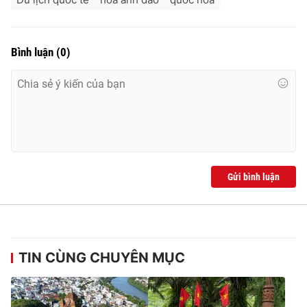
Bình luận
(
0
)
Gửi bình luận
TIN CÙNG CHUYÊN MỤC