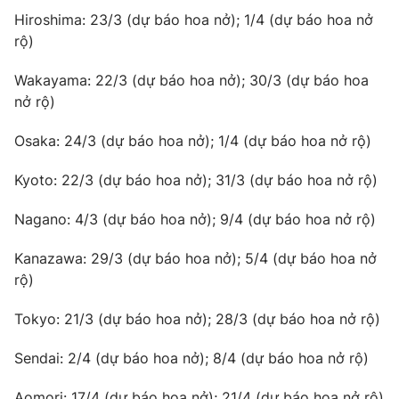
Hiroshima: 23/3 (dự báo hoa nở); 1/4 (dự báo hoa nở
rộ)
Wakayama: 22/3 (dự báo hoa nở); 30/3 (dự báo hoa
THỜI BÁO VTV
nở rộ)
Theo dõi báo trên
Osaka: 24/3 (dự báo hoa nở); 1/4 (dự báo hoa nở rộ)
Kyoto: 22/3 (dự báo hoa nở); 31/3 (dự báo hoa nở rộ)
Cơ quan chủ quản:
Đài Truyền hình Việt Nam
Cơ quan báo chí:
Thời báo VTV
Nagano: 4/3 (dự báo hoa nở); 9/4 (dự báo hoa nở rộ)
Giấy phép hoạt động báo in và báo điện tử số 483/GP-BTTTT
Kanazawa: 29/3 (dự báo hoa nở); 5/4 (dự báo hoa nở
cấp ngày 29/12/2023
rộ)
Tổng Biên tập:
Vũ Thanh Thủy
Phó Tổng Biên tập:
Nguyễn Thị Mỹ Hạnh, Phạm Quốc Thắng,
Tokyo: 21/3 (dự báo hoa nở); 28/3 (dự báo hoa nở rộ)
Nguyễn Trọng Ninh
Tổng đài VTV:
024.38 355 931 - 024.38 355 932
Sendai: 2/4 (dự báo hoa nở); 8/4 (dự báo hoa nở rộ)
Ðiện thoại Thời báo VTV:
024.66 897 897
Aomori: 17/4 (dự báo hoa nở); 21/4 (dự báo hoa nở rộ)