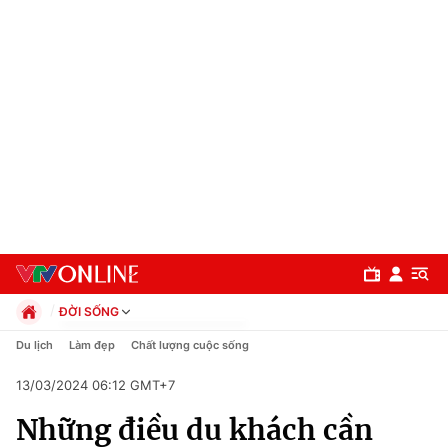
ĐỜI SỐNG
Chính trị
Du lịch
Làm đẹp
Chất lượng cuộc sống
Xã hội
13/03/2024 06:12 GMT+7
Pháp luật
Chuyên mục
Kinh tế
Những điều du khách cần
Thể thao