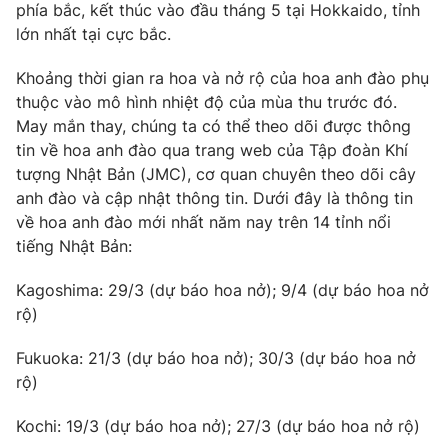
phía bắc, kết thúc vào đầu tháng 5 tại Hokkaido, tỉnh
Photo
Infographic
lớn nhất tại cực bắc.
Khoảng thời gian ra hoa và nở rộ của hoa anh đào phụ
Video
Shorts video
thuộc vào mô hình nhiệt độ của mùa thu trước đó.
May mắn thay, chúng ta có thể theo dõi được thông
VTV Money
VTV Thể thao
tin về hoa anh đào qua trang web của Tập đoàn Khí
tượng Nhật Bản (JMC), cơ quan chuyên theo dõi cây
anh đào và cập nhật thông tin. Dưới đây là thông tin
VTV Sức khoẻ
Bất động sản
về hoa anh đào mới nhất năm nay trên 14 tỉnh nổi
tiếng Nhật Bản:
Thị trường 24h
Tấm lòng Việt
Kagoshima: 29/3 (dự báo hoa nở); 9/4 (dự báo hoa nở
rộ)
VTV4
Vươn mình bằng AI
Fukuoka: 21/3 (dự báo hoa nở); 30/3 (dự báo hoa nở
VTV9
VTV8
rộ)
Kochi: 19/3 (dự báo hoa nở); 27/3 (dự báo hoa nở rộ)
Liên hệ tòa soạn
English