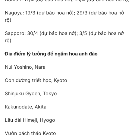
Email:
toasoan@vtv.vn
Liên hệ quảng cáo:
024-7300.7108
Nagoya: 19/3 (dự báo hoa nở); 29/3 (dự báo hoa nở
rộ)
Sapporo: 30/4 (dự báo hoa nở); 3/5 (dự báo hoa nở
rộ)
Địa điểm lý tưởng để ngắm hoa anh đào
Núi Yoshino, Nara
Con đường triết học, Kyoto
Shinjuku Gyoen, Tokyo
® Cấm sao chép dưới mọi hình thức nếu không có sự chấp
thuận bằng văn bản. Ghi rõ nguồn VTV.vn khi phát hành lại
thông tin từ website này.
Kakunodate, Akita
Lâu đài Himeji, Hyogo
Vườn bách thảo Kyoto