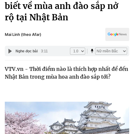
Chính trị
biết về mùa anh đào sắp nở
Truyền hình
rộ tại Nhật Bản
Văn hóa - Giải trí
Xã hội
Y tế
Đời sống
Mai Linh (theo Afar)
Pháp luật
Công nghệ
Giáo dục
Nghe đọc bài
3:11
Y tế
VTV.vn - Thời điểm nào là thích hợp nhất để đến
Thế giới
Nhật Bản trong mùa hoa anh đào sắp tới?
Tin tức
Kinh tế
Thế giới đó đây
Tài chính
Dữ liệu và đời sống
Câu chuyện quốc tế
Thị trường
Truyền hình
Góc doanh nghiệp