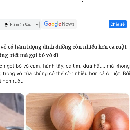
Góc ảnh
Chia sẻ
Giáo dục
Công nghệ
Tuyển sinh
Hitech Công ng
ở vỏ có hàm lượng dinh dưỡng còn nhiều hơn cả ruột
Học trực tuyến
Sản phẩm
ng biết mà gọt bỏ vỏ đi.
g
Thị trường
en gọt bỏ vỏ cam, hành tây, cà tím, dưa hấu...mà không
Tư vấn
 trong vỏ của chúng có thể còn nhiều hơn cả ở ruột. Bởi
t hơn ruột.