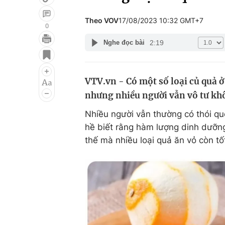
Theo VOV
17/08/2023 10:32 GMT+7
0
2:19
Nghe đọc bài
Giải trí
Đời sống
Điện ảnh
Du lịch
VTV.vn - Có một số loại củ quả 
Âm nhạc
Làm đẹp
nhưng nhiều người vẫn vô tư khô
Sao
Chất lượng cuộc sốn
Nhiều người vẫn thường có thói qu
hề biết rằng hàm lượng dinh dưỡng
thế mà nhiều loại quả ăn vỏ còn tố