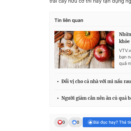
trái cây hữu cơ thì hãy tận dụng n
Tin liên quan
Những
khỏe
VTV.v
bạn n
quả n
Đổi vị cho cả nhà với mì nấu r
Người giảm cân nên ăn củ quả b
0
0
Bài đọc hay? Thả t