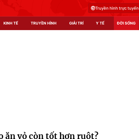
Truyền hình trực tuyến
KINH TẾ
TRUYỀN HÌNH
GIẢI TRÍ
Y TẾ
ĐỜI SỐNG
Pháp luật
Y tế
Truyền hình
Multimedia
Phim VTV
Video
Hậu trường
Shorts video
Nhân vật
Podcast
Khán giả
EMagazine
Giải sao mai
Photo
 ăn vỏ còn tốt hơn ruột?
Infographic