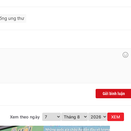
ống ung thư
Gửi bình luận
Xem theo ngày
XEM