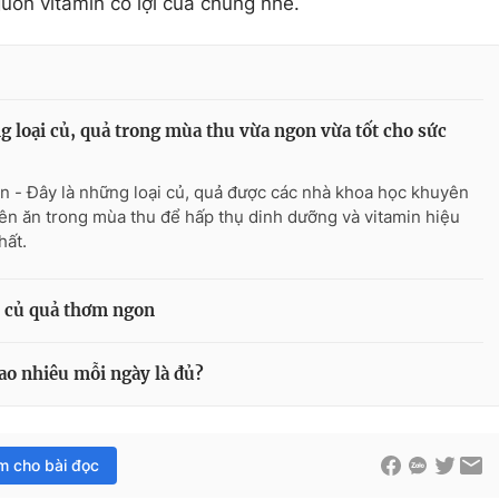
guồn vitamin có lợi của chúng nhé.
 loại củ, quả trong mùa thu vừa ngon vừa tốt cho sức
n - Đây là những loại củ, quả được các nhà khoa học khuyên
ên ăn trong mùa thu để hấp thụ dinh dưỡng và vitamin hiệu
hất.
au củ quả thơm ngon
ao nhiêu mỗi ngày là đủ?
im cho bài đọc