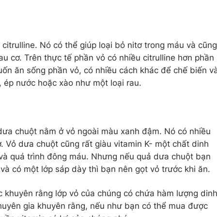
citrulline. Nó có thể giúp loại bỏ nitơ trong máu và cũng
u cơ. Trên thực tế phần vỏ có nhiều citrulline hơn phần
ốn ăn sống phần vỏ, có nhiều cách khác để chế biến v
ép nước hoặc xào như một loại rau.
dưa chuột nằm ở vỏ ngoài màu xanh đậm. Nó có nhiều
ơ. Vỏ dưa chuột cũng rất giàu vitamin K- một chất dinh
và quá trình đông máu. Nhưng nếu quả dưa chuột bạn
và có một lớp sáp dày thì bạn nên gọt vỏ trước khi ăn.
ợc khuyên rằng lớp vỏ của chúng có chứa hàm lượng din
chuyên gia khuyên rằng, nếu như bạn có thể mua được