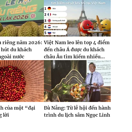
u riêng năm 2026:
Việt Nam leo lên top 4 điểm
 hút du khách
đến châu Á được du khách
ngoài nước
châu Âu tìm kiếm nhiều...
h của một “đại
Đà Nẵng: Từ lễ hội đến hành
 lời
trình du lịch sâm Ngọc Linh