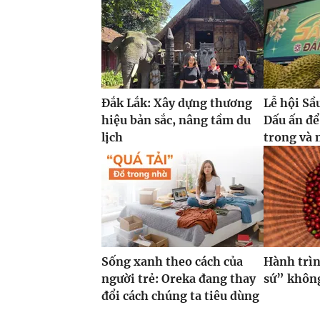
Đắk Lắk: Xây dựng thương
Lễ hội Sầ
hiệu bản sắc, nâng tầm du
Dấu ấn để
lịch
trong và 
Sống xanh theo cách của
Hành trìn
người trẻ: Oreka đang thay
sứ” không
đổi cách chúng ta tiêu dùng