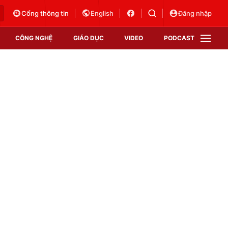
Cổng thông tin
English
Đăng nhập
CÔNG NGHỆ
GIÁO DỤC
VIDEO
PODCAST
VTV Money
VTV Thể thao
VTV Sức khoẻ
Bất động sản
Thị trường 24h
Tấm lòng Việt
Vươn mình bằng AI
VTV4
VTV8
VTV9
Lịch phát sóng
Giao lưu trực tuyến
Sự kiện