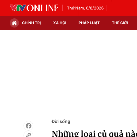
Thứ Năm, 6/8/2026
CHÍNH TRỊ
XÃ HỘI
PHÁP LUẬT
THẾ GIỚI
Chính trị
Xã hội
Thế giới
Kinh tế
Tin tức
Tài chính
Thế giới đó đây
Thị trường
Câu chuyện quốc tế
Góc doanh nghiệp
Dữ liệu và đời sống
Đời sống
Những loại củ quả nào