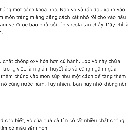
chúng một cách khoa học. Nạo vỏ và rắc đậu xanh vào.
àm món tráng miệng bằng cách xắt nhỏ rồi cho vào nấu
cam sẽ được bao phủ bởi lớp socola tan chảy. Đây chỉ là
m.
u chất chống oxy hóa hơn củ hành. Lớp vỏ này chứa
ch trong việc làm giảm huyết áp và cũng ngăn ngừa
 thêm chúng vào món súp như một cách để tăng thêm
nh nó cùng nước hầm. Tuy nhiên, bạn hãy nhớ không nên
cho biết, vỏ của quả cà tím có rất nhiều chất chống
à tím có màu sẫm hơn.