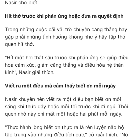
Phim VTV
Nasir cho biết.
Giải trí
Hậu trường
Hít thở trước khi phản ứng hoặc đưa ra quyết định
Điện ảnh
Đời sống
Nhân vật
Trong những cuộc cãi vã, trò chuyện căng thẳng hay
Âm nhạc
gặp phải những tình huống không như ý hãy tập thói
Du lịch
Khán giả
Giáo dục
Sao
quen hít thở.
Làm đẹp
Giải sao mai
Tuyển sinh
"Hít một hơi thật sâu trước khi phản ứng sẽ giúp điều
Công nghệ
Chất lượng cuộc sống
hòa cảm xúc, giảm căng thẳng và điều hòa hệ thần
Học trực tuyến
kinh", Nasir giải thích.
Hitech Công nghệ tương lai
Giao lưu trực tuyến
Sản phẩm
Viết ra một điều mà cảm thấy biết ơn mỗi ngày
Lịch phát sóng
Thị trường
Nasir khuyên nên viết ra một điều bạn biết ơn mỗi
sáng khi thức dậy hoặc mỗi tối trước khi đi ngủ. Thói
Tư vấn
quen nhỏ này chỉ mất một hoặc hai phút mỗi ngày.
Chuyên mục khác
"Thực hành lòng biết ơn thực ra là rèn luyện não bộ
Emagazine
Podcast
tập trung vào những điều tích cực," cô giải thích. "Nó