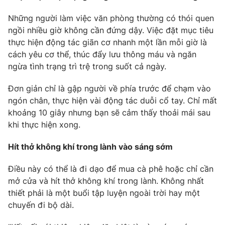
Những người làm việc văn phòng thường có thói quen
ngồi nhiều giờ không cần đứng dậy. Việc đặt mục tiêu
thực hiện động tác giãn cơ nhanh một lần mỗi giờ là
THỜI BÁO VTV
cách yêu cơ thể, thúc đẩy lưu thông máu và ngăn
ngừa tình trạng trì trệ trong suốt cả ngày.
Theo dõi báo trên
Đơn giản chỉ là gập người về phía trước để chạm vào
ngón chân, thực hiện vài động tác duỗi cổ tay. Chỉ mất
Cơ quan chủ quản:
Đài Truyền hình Việt Nam
khoảng 10 giây nhưng bạn sẽ cảm thấy thoải mái sau
Cơ quan báo chí:
Thời báo VTV
khi thực hiện xong.
Giấy phép hoạt động báo in và báo điện tử số 483/GP-BTTTT
cấp ngày 29/12/2023
Hít thở không khí trong lành vào sáng sớm
Tổng Biên tập:
Vũ Thanh Thủy
Điều này có thể là đi dạo để mua cà phê hoặc chỉ cần
Phó Tổng Biên tập:
Nguyễn Thị Mỹ Hạnh, Phạm Quốc Thắng,
mở cửa và hít thở không khí trong lành. Không nhất
Nguyễn Trọng Ninh
thiết phải là một buổi tập luyện ngoài trời hay một
Tổng đài VTV:
024.38 355 931 - 024.38 355 932
chuyến đi bộ dài.
Ðiện thoại Thời báo VTV:
024.66 897 897