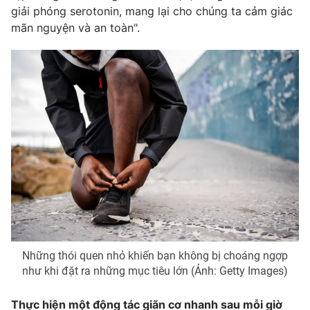
giải phóng serotonin, mang lại cho chúng ta cảm giác
Photo
Infographic
mãn nguyện và an toàn".
Video
Shorts video
VTV Money
VTV Thể thao
VTV Sức khoẻ
Bất động sản
Thị trường 24h
Tấm lòng Việt
VTV4
Vươn mình bằng AI
Những thói quen nhỏ khiến bạn không bị choáng ngợp
VTV9
VTV8
như khi đặt ra những mục tiêu lớn (Ảnh: Getty Images)
Liên hệ tòa soạn
English
Thực hiện một động tác giãn cơ nhanh sau mỗi giờ