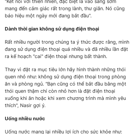
Email:
toasoan@vtv.vn
"Kết nối với thiên nhiên, đặc biệt là vào sáng sớm
mang đến cảm giác rất trong lành, thư giãn. Nó cũng
Liên hệ quảng cáo:
024-7300.7108
báo hiệu một ngày mới đang bắt đầu".
Dành thời gian không sử dụng điện thoại
Rất nhiều người trong chúng ta ý thức được rằng, mình
đang sử dụng điện thoại quá nhiều và đã nhiều lần đặt
ra kế hoạch "cai" điện thoại nhưng bất thành.
Thay vì đặt ra mục tiêu lớn hãy hình thành những thói
quen nhỏ như: không sử dụng điện thoại trong phòng
ăn và phòng ngủ. "Bạn cũng có thể bắt đầu bằng một
thói quen thậm chí còn nhỏ hơn là đặt điện thoại
® Cấm sao chép dưới mọi hình thức nếu không có sự chấp
xuống khi ăn hoặc khi xem chương trình mà mình yêu
thuận bằng văn bản. Ghi rõ nguồn VTV.vn khi phát hành lại
thích", Nasir gợi ý.
thông tin từ website này.
Uống nhiều nước
Uống nước mang lại nhiều lợi ích cho sức khỏe như: