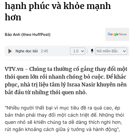
Chính trị
hạnh phúc và khỏe mạnh
Truyền hình
hơn
Văn hóa - Giải trí
Xã hội
Y tế
Đời sống
Bảo Anh (theo HuffPost)
Pháp luật
Công nghệ
Giáo dục
Nghe đọc bài
2:45
Y tế
VTV.vn - Chúng ta thường cố gắng thay đổi một
Thế giới
thói quen lớn rồi nhanh chóng bỏ cuộc. Để khắc
Tin tức
phục, nhà trị liệu tâm lý Israa Nasir khuyên nên
Kinh tế
bắt đầu từ những thói quen nhỏ.
Thế giới đó đây
Tài chính
Dữ liệu và đời sống
Câu chuyện quốc tế
"Nhiều người thất bại vì mục tiêu đề ra quá cao, ép
Thị trường
bản thân phải thay đổi một cách triệt để. Những thói
quen nhỏ sẽ khiến chúng ta dễ dàng thích nghi hơn,
Truyền hình
Góc doanh nghiệp
rút ngắn khoảng cách giữa ý tưởng và hành động",