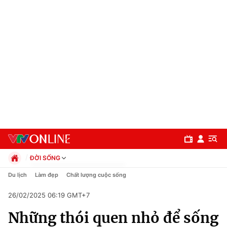
ĐỜI SỐNG
Chính trị
Du lịch
Làm đẹp
Chất lượng cuộc sống
Xã hội
26/02/2025 06:19 GMT+7
Pháp luật
Chuyên mục
Kinh tế
Những thói quen nhỏ để sống
Thể thao