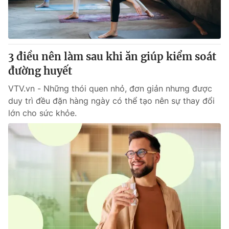
Thị trường 24h
Tấm lòng Việt
VTV4
Vươn mình bằng AI
3 điều nên làm sau khi ăn giúp kiểm soát
VTV9
VTV8
đường huyết
VTV.vn - Những thói quen nhỏ, đơn giản nhưng được
Liên hệ tòa soạn
English
duy trì đều đặn hàng ngày có thể tạo nên sự thay đổi
lớn cho sức khỏe.
THỜI BÁO VTV
Theo dõi báo trên
Cơ quan chủ quản:
Đài Truyền hình Việt Nam
Cơ quan báo chí:
Thời báo VTV