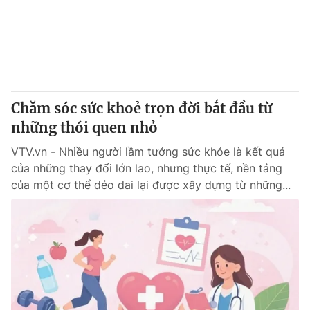
Tin tức
Kinh tế
Thế giới đó đây
Tài chính
Dữ liệu và đời sống
Câu chuyện quốc tế
Thị trường
Chăm sóc sức khoẻ trọn đời bắt đầu từ
Truyền hình
Góc doanh nghiệp
những thói quen nhỏ
Phim VTV
Giải trí
VTV.vn - Nhiều người lầm tưởng sức khỏe là kết quả
Hậu trường
của những thay đổi lớn lao, nhưng thực tế, nền tảng
Điện ảnh
của một cơ thể dẻo dai lại được xây dựng từ những...
Đời sống
Nhân vật
Âm nhạc
Du lịch
Khán giả
Giáo dục
Sao
Làm đẹp
Giải sao mai
Tuyển sinh
Công nghệ
Chất lượng cuộc sống
Học trực tuyến
Hitech Công nghệ tương lai