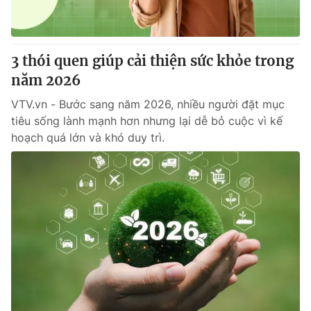
Giấy phép hoạt động báo in và báo điện tử số 483/GP-BTTTT
cấp ngày 29/12/2023
Tổng Biên tập:
Vũ Thanh Thủy
3 thói quen giúp cải thiện sức khỏe trong
Phó Tổng Biên tập:
Nguyễn Thị Mỹ Hạnh, Phạm Quốc Thắng,
năm 2026
Nguyễn Trọng Ninh
Tổng đài VTV:
024.38 355 931 - 024.38 355 932
VTV.vn - Bước sang năm 2026, nhiều người đặt mục
Ðiện thoại Thời báo VTV:
024.66 897 897
tiêu sống lành mạnh hơn nhưng lại dễ bỏ cuộc vì kế
Email:
toasoan@vtv.vn
hoạch quá lớn và khó duy trì.
Liên hệ quảng cáo:
024-7300.7108