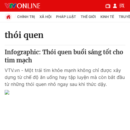
CHÍNH TRỊ
XÃ HỘI
PHÁP LUẬT
THẾ GIỚI
KINH TẾ
TRUYỀ
thói quen
Chuyên mục
Infographic: Thói quen buổi sáng tốt cho
Chính trị
tim mạch
VTV.vn - Một trái tim khỏe mạnh không chỉ được xây
Xã hội
dựng từ chế độ ăn uống hay tập luyện mà còn bắt đầu
từ những thói quen nhỏ ngay sau khi thức dậy.
Pháp luật
Y tế
Thế giới