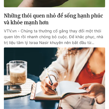
® Cấm sao chép dưới mọi hình thức nếu không có sự chấp
Những thói quen nhỏ để sống hạnh phúc
thuận bằng văn bản. Ghi rõ nguồn VTV.vn khi phát hành lại
và khỏe mạnh hơn
thông tin từ website này.
VTV.vn - Chúng ta thường cố gắng thay đổi một thói
quen lớn rồi nhanh chóng bỏ cuộc. Để khắc phục, nhà
trị liệu tâm lý Israa Nasir khuyên nên bắt đầu từ...