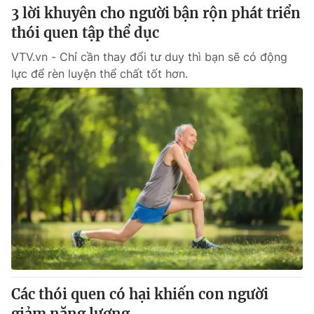
3 lời khuyên cho người bận rộn phát triển
thói quen tập thể dục
VTV.vn - Chỉ cần thay đổi tư duy thì bạn sẽ có động
lực để rèn luyện thể chất tốt hơn.
Các thói quen có hại khiến con người
giảm năng lượng