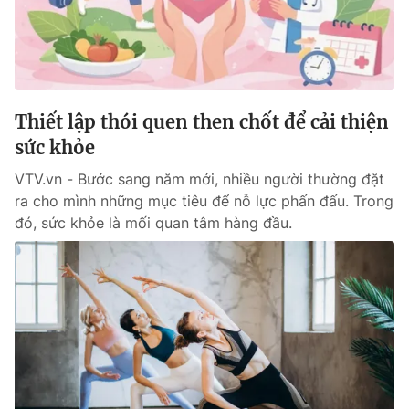
Giao lưu trực tuyến
Sản phẩm
Lịch phát sóng
Thị trường
Tư vấn
Thiết lập thói quen then chốt để cải thiện
Chuyên mục khác
sức khỏe
Emagazine
Podcast
VTV.vn - Bước sang năm mới, nhiều người thường đặt
ra cho mình những mục tiêu để nỗ lực phấn đấu. Trong
Photo
Infographic
đó, sức khỏe là mối quan tâm hàng đầu.
Video
Shorts video
VTV Money
VTV Thể thao
VTV Sức khoẻ
Bất động sản