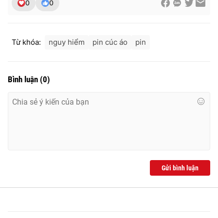
0
0
Từ khóa:
nguy hiểm
pin cúc áo
pin
Bình luận
(
0
)
Gửi bình luận