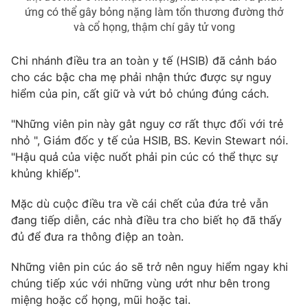
ứng có thể gây bỏng nặng làm tổn thương đường thở
Photo
Infographic
và cổ họng, thậm chí gây tử vong
Chi nhánh điều tra an toàn y tế (HSIB) đã cảnh báo
Video
Shorts video
cho các bậc cha mẹ phải nhận thức được sự nguy
hiểm của pin, cất giữ và vứt bỏ chúng đúng cách.
VTV Money
VTV Thể thao
"Những viên pin này gât nguy cơ rất thực đối với trẻ
nhỏ ", Giám đốc y tế của HSIB, BS. Kevin Stewart nói.
VTV Sức khoẻ
Bất động sản
"Hậu quả của việc nuốt phải pin cúc có thể thực sự
khủng khiếp".
Thị trường 24h
Tấm lòng Việt
Mặc dù cuộc điều tra về cái chết của đứa trẻ vẫn
đang tiếp diễn, các nhà điều tra cho biết họ đã thấy
VTV4
Vươn mình bằng AI
đủ để đưa ra thông điệp an toàn.
VTV9
VTV8
Những viên pin cúc áo sẽ trở nên nguy hiểm ngay khi
chúng tiếp xúc với những vùng ướt như bên trong
miệng hoặc cổ họng, mũi hoặc tai.
Liên hệ tòa soạn
English