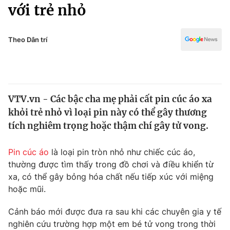
Chính trị
với trẻ nhỏ
Truyền hình
Văn hóa - Giải trí
Xã hội
Y tế
Theo Dân trí
Đời sống
Pháp luật
Công nghệ
Giáo dục
Y tế
VTV.vn - Các bậc cha mẹ phải cất pin cúc áo xa
khỏi trẻ nhỏ vì loại pin này có thể gây thương
Thế giới
tích nghiêm trọng hoặc thậm chí gây tử vong.
Tin tức
Kinh tế
Pin cúc áo
là loại pin tròn nhỏ như chiếc cúc áo,
Thế giới đó đây
thường được tìm thấy trong đồ chơi và điều khiển từ
Tài chính
xa, có thể gây bỏng hóa chất nếu tiếp xúc với miệng
Dữ liệu và đời sống
Câu chuyện quốc tế
hoặc mũi.
Thị trường
Truyền hình
Cảnh báo mới được đưa ra sau khi các chuyên gia y tế
Góc doanh nghiệp
nghiên cứu trường hợp một em bé tử vong trong thời