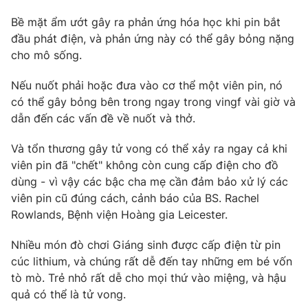
Bề mặt ẩm ướt gây ra phản ứng hóa học khi pin bắt
đầu phát điện, và phản ứng này có thể gây bỏng nặng
cho mô sống.
THỜI BÁO VTV
Nếu nuốt phải hoặc đưa vào cơ thể một viên pin, nó
có thể gây bỏng bên trong ngay trong vingf vài giờ và
Theo dõi báo trên
dẫn đến các vấn đề về nuốt và thở.
Cơ quan chủ quản:
Đài Truyền hình Việt Nam
Và tổn thương gây tử vong có thể xảy ra ngay cả khi
viên pin đã "chết" không còn cung cấp điện cho đồ
Cơ quan báo chí:
Thời báo VTV
dùng - vì vậy các bậc cha mẹ cần đảm bảo xử lý các
Giấy phép hoạt động báo in và báo điện tử số 483/GP-BTTTT
viên pin cũ đúng cách, cảnh báo của BS. Rachel
cấp ngày 29/12/2023
Rowlands, Bệnh viện Hoàng gia Leicester.
Tổng Biên tập:
Vũ Thanh Thủy
Phó Tổng Biên tập:
Nguyễn Thị Mỹ Hạnh, Phạm Quốc Thắng,
Nhiều món đò chơi Giáng sinh được cấp điện từ pin
Nguyễn Trọng Ninh
cúc lithium, và chúng rất dễ đến tay những em bé vốn
Tổng đài VTV:
024.38 355 931 - 024.38 355 932
tò mò. Trẻ nhỏ rất dễ cho mọi thứ vào miệng, và hậu
Ðiện thoại Thời báo VTV:
024.66 897 897
quả có thể là tử vong.