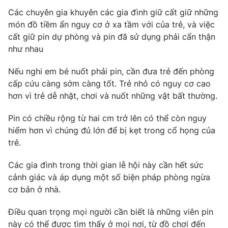
Email:
toasoan@vtv.vn
Các chuyên gia khuyên các gia đình giữ cất giữ những
Liên hệ quảng cáo:
024-7300.7108
món đồ tiềm ẩn nguy cơ ở xa tầm với của trẻ, và việc
cất giữ pin dự phòng và pin đã sử dụng phải cẩn thận
như nhau
Nếu nghi em bé nuốt phải pin, cần đưa trẻ đến phòng
cấp cứu càng sớm càng tốt. Trẻ nhỏ có nguy cơ cao
hơn vì trẻ dễ nhặt, chơi và nuốt những vật bất thường.
Pin có chiều rộng từ hai cm trở lên có thể còn nguy
hiểm hơn vì chúng đủ lớn để bị kẹt trong cổ họng của
trẻ.
® Cấm sao chép dưới mọi hình thức nếu không có sự chấp
Các gia đình trong thời gian lễ hội này cần hết sức
thuận bằng văn bản. Ghi rõ nguồn VTV.vn khi phát hành lại
cảnh giác và áp dụng một số biện pháp phòng ngừa
thông tin từ website này.
cơ bản ở nhà.
Điều quan trọng mọi người cần biết là những viên pin
này có thể được tìm thấy ở mọi nơi, từ đồ chơi đến