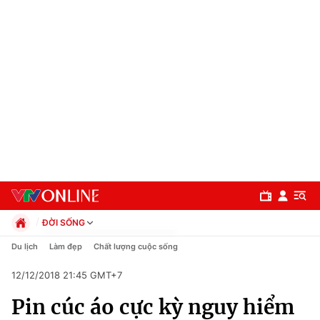
ĐỜI SỐNG
Chính trị
Du lịch
Làm đẹp
Chất lượng cuộc sống
Xã hội
12/12/2018 21:45 GMT+7
Pháp luật
Chuyên mục
Kinh tế
Pin cúc áo cực kỳ nguy hiểm
Thể thao