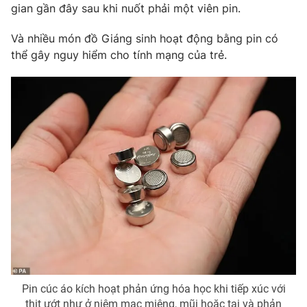
Phim VTV
gian gần đây sau khi nuốt phải một viên pin.
Giải trí
Hậu trường
Và nhiều món đồ Giáng sinh hoạt động bằng pin có
Điện ảnh
Đời sống
thể gây nguy hiểm cho tính mạng của trẻ.
Nhân vật
Âm nhạc
Du lịch
Khán giả
Giáo dục
Sao
Làm đẹp
Giải sao mai
Tuyển sinh
Công nghệ
Chất lượng cuộc sống
Học trực tuyến
Hitech Công nghệ tương lai
Giao lưu trực tuyến
Sản phẩm
Lịch phát sóng
Thị trường
Tư vấn
Chuyên mục khác
Pin cúc áo kích hoạt phản ứng hóa học khi tiếp xúc với
Emagazine
Podcast
thịt ướt như ở niêm mạc miệng, mũi hoặc tai và phản