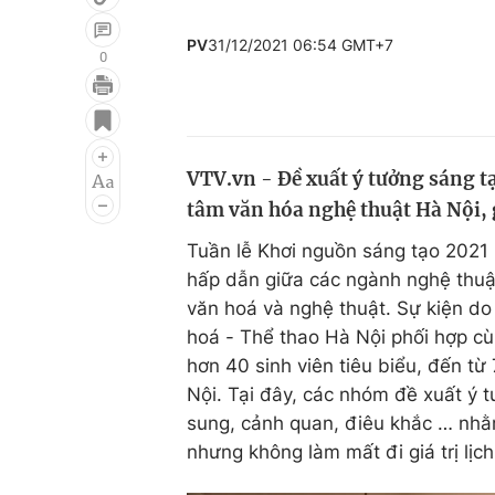
PV
31/12/2021 06:54 GMT+7
0
Giải trí
Đời sống
Điện ảnh
Du lịch
VTV.vn - Đề xuất ý tưởng sáng t
Âm nhạc
Làm đẹp
tâm văn hóa nghệ thuật Hà Nội, 
Sao
Chất lượng cuộc sốn
Tuần lễ Khơi nguồn sáng tạo 2021 
hấp dẫn giữa các ngành nghệ thuậ
văn hoá và nghệ thuật. Sự kiện d
hoá - Thể thao Hà Nội phối hợp c
hơn 40 sinh viên tiêu biểu, đến từ
Nội. Tại đây, các nhóm đề xuất ý 
sung, cảnh quan, điêu khắc … nhằ
nhưng không làm mất đi giá trị lịch