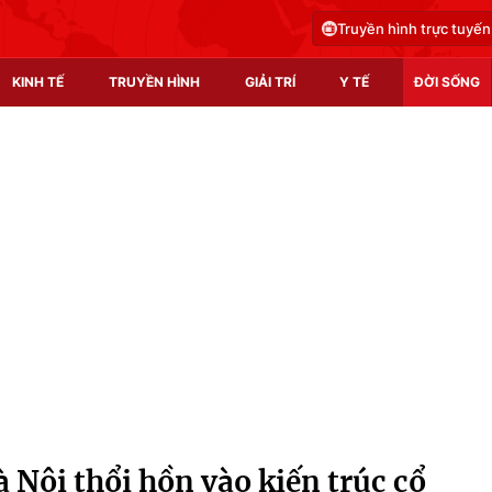
Truyền hình trực tuyến
KINH TẾ
TRUYỀN HÌNH
GIẢI TRÍ
Y TẾ
ĐỜI SỐNG
Pháp luật
Y tế
Truyền hình
Multimedia
Phim VTV
Video
Hậu trường
Shorts video
Nhân vật
Podcast
Khán giả
EMagazine
Giải sao mai
Photo
à Nội thổi hồn vào kiến trúc cổ
Infographic