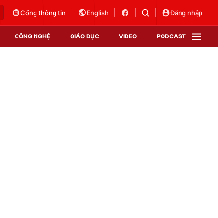
Cổng thông tin
English
Đăng nhập
CÔNG NGHỆ
GIÁO DỤC
VIDEO
PODCAST
VTV Money
VTV Thể thao
VTV Sức khoẻ
Bất động sản
Thị trường 24h
Tấm lòng Việt
Vươn mình bằng AI
VTV4
VTV8
VTV9
Lịch phát sóng
Giao lưu trực tuyến
Sự kiện