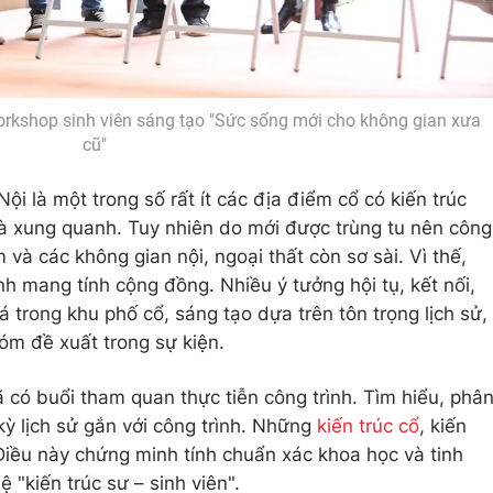
rkshop sinh viên sáng tạo "Sức sống mới cho không gian xưa
cũ"
i là một trong số rất ít các địa điểm cổ có kiến trúc
và xung quanh. Tuy nhiên do mới được trùng tu nên công
 và các không gian nội, ngoại thất còn sơ sài. Vì thế,
nh mang tính cộng đồng. Nhiều ý tưởng hội tụ, kết nối,
á trong khu phố cổ, sáng tạo dựa trên tôn trọng lịch sử,
m đề xuất trong sự kiện.
 có buổi tham quan thực tiễn công trình. Tìm hiểu, phâ
 kỳ lịch sử gắn với công trình. Những
kiến trúc cổ
, kiến
 Điều này chứng minh tính chuẩn xác khoa học và tinh
 "kiến trúc sư – sinh viên".