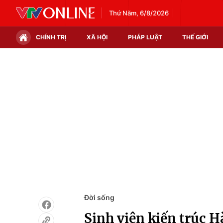
Thứ Năm, 6/8/2026
CHÍNH TRỊ
XÃ HỘI
PHÁP LUẬT
THẾ GIỚI
Chính trị
Xã hội
Thế giới
Kinh tế
Tin tức
Tài chính
Thế giới đó đây
Thị trường
Câu chuyện quốc tế
Góc doanh nghiệp
Dữ liệu và đời sống
Đời sống
Sinh viên kiến trúc H