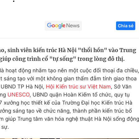
Góc ảnh
Chia sẻ
Giáo dục
Công nghệ
Tuyển sinh
Hitech Công ng
ạo, sinh viên kiến trúc Hà Nội "thổi hồn" vào Trung
Học trực tuyến
Sản phẩm
giúp công trình cổ "tự sống" trong lòng đô thị.
g
Thị trường
là hoạt động nhằm tạo nên một cuộc đối thoại đa chiều
Tư vấn
t sáng tạo với một không gian thấm đẫm tính giao thoa
o UBND TP Hà Nội,
Hội Kiến trúc sư Việt Nam
, Sở Văn
ùng
UNESCO
, UBND quận Hoàn Kiếm tổ chức, quy tụ
 7 xưởng học thiết kế của Trường Đại học Kiến trúc Hà
tưởng sáng tạo về chức năng, thành phần kiến trúc bổ
m giúp Trung tâm văn hóa nghệ thuật Hà Nội sống độn
 sự.