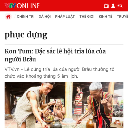
CHÍNH TRỊ
XÃ HỘI
PHÁP LUẬT
THẾ GIỚI
KINH TẾ
TRUYỀ
phục dựng
Chuyên mục
Kon Tum: Đặc sắc lễ hội trỉa lúa của
Chính trị
người Brâu
VTV.vn - Lễ cúng trỉa lúa của người Brâu thường tổ
Xã hội
chức vào khoảng tháng 5 âm lịch.
Pháp luật
Y tế
Thế giới