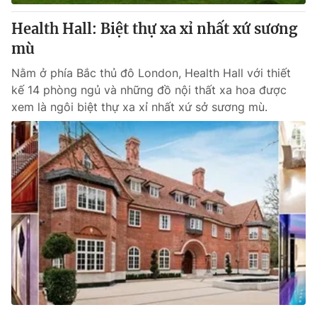
Health Hall: Biệt thự xa xỉ nhất xứ sương
mù
® Cấm sao chép dưới mọi hình thức nếu không có sự chấp
Nằm ở phía Bắc thủ đô London, Health Hall với thiết
thuận bằng văn bản. Ghi rõ nguồn VTV.vn khi phát hành lại
kế 14 phòng ngủ và những đồ nội thất xa hoa được
thông tin từ website này.
xem là ngôi biệt thự xa xỉ nhất xứ sở sương mù.