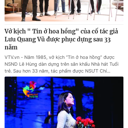
Giao lưu trực tuyến
Sản phẩm
Lịch phát sóng
Thị trường
Tư vấn
Vở kịch " Tin ở hoa hồng" của cố tác giả
Chuyên mục khác
Lưu Quang Vũ được phục dựng sau 33
năm
Emagazine
Podcast
VTV.vn - Năm 1985, vở kịch “Tin ở hoa hồng” được
NSND Lê Hùng dàn dựng trên sân khấu Nhà hát Tuổi
Photo
Infographic
trẻ. Sau hơn 33 năm, tác phẩm được NSƯT Chí...
Video
Shorts video
VTV Money
VTV Thể thao
VTV Sức khoẻ
Bất động sản