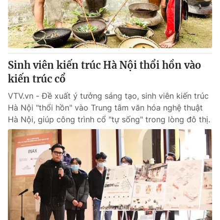
Tin tức
Kinh tế
Thế giới đó đây
Tài chính
Dữ liệu và đời sống
Câu chuyện quốc tế
Thị trường
Sinh viên kiến trúc Hà Nội thổi hồn vào
Truyền hình
kiến trúc cổ
Góc doanh nghiệp
VTV.vn - Đề xuất ý tưởng sáng tạo, sinh viên kiến trúc
Phim VTV
Giải trí
Hà Nội "thổi hồn" vào Trung tâm văn hóa nghệ thuật
Hậu trường
Hà Nội, giúp công trình cổ "tự sống" trong lòng đô thị.
Điện ảnh
Đời sống
Nhân vật
Âm nhạc
Du lịch
Khán giả
Giáo dục
Sao
Làm đẹp
Giải sao mai
Tuyển sinh
Công nghệ
Chất lượng cuộc sống
Học trực tuyến
Hitech Công nghệ tương lai