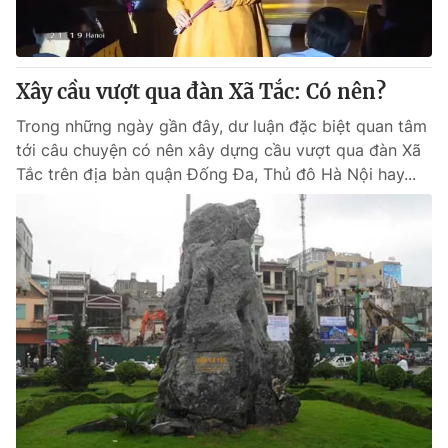
Cơ quan báo chí:
Thời báo VTV
Giấy phép hoạt động báo in và báo điện tử số 483/GP-BTTTT
cấp ngày 29/12/2023
Xây cầu vượt qua đàn Xã Tắc: Có nên?
Tổng Biên tập:
Vũ Thanh Thủy
Trong những ngày gần đây, dư luận đặc biệt quan tâm
Phó Tổng Biên tập:
Nguyễn Thị Mỹ Hạnh, Phạm Quốc Thắng,
tới câu chuyện có nên xây dựng cầu vượt qua đàn Xã
Nguyễn Trọng Ninh
Tắc trên địa bàn quận Đống Đa, Thủ đô Hà Nội hay...
Tổng đài VTV:
024.38 355 931 - 024.38 355 932
Ðiện thoại Thời báo VTV:
024.66 897 897
Email:
toasoan@vtv.vn
Liên hệ quảng cáo:
024-7300.7108