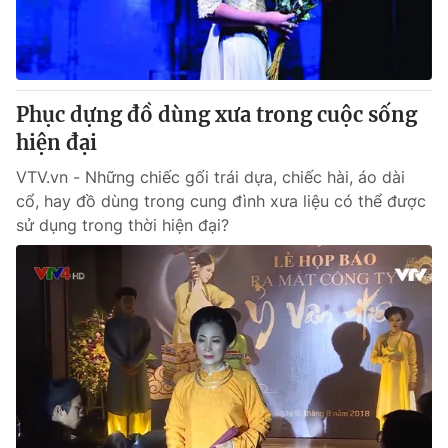
Thị trường 24h
Tấm lòng Việt
VTV4
Vươn mình bằng AI
Phục dựng đồ dùng xưa trong cuộc sống
VTV9
VTV8
hiện đại
VTV.vn - Những chiếc gối trái dựa, chiếc hài, áo dài
Liên hệ tòa soạn
English
cổ, hay đồ dùng trong cung đình xưa liệu có thể được
sử dụng trong thời hiện đại?
THỜI BÁO VTV
Theo dõi báo trên
Cơ quan chủ quản:
Đài Truyền hình Việt Nam