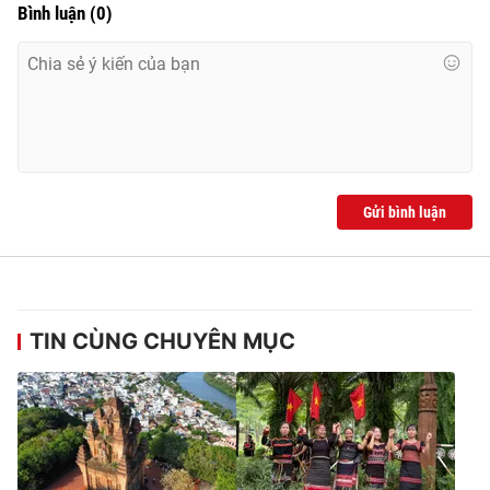
Bình luận
(
0
)
Gửi bình luận
TIN CÙNG CHUYÊN MỤC