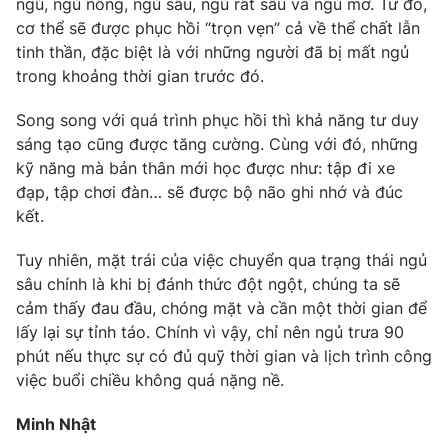
ngủ, ngủ nông, ngủ sâu, ngủ rất sâu và ngủ mơ. Từ đó,
cơ thể sẽ được phục hồi “trọn vẹn” cả về thể chất lẫn
tinh thần, đặc biệt là với những người đã bị mất ngủ
trong khoảng thời gian trước đó.
Song song với quá trình phục hồi thì khả năng tư duy
sáng tạo cũng được tăng cường. Cùng với đó, những
kỹ năng mà bản thân mới học được như: tập đi xe
đạp, tập chơi đàn… sẽ được bộ não ghi nhớ và đúc
kết.
Tuy nhiên, mặt trái của việc chuyển qua trạng thái ngủ
sâu chính là khi bị đánh thức đột ngột, chúng ta sẽ
cảm thấy đau đầu, chóng mặt và cần một thời gian để
lấy lại sự tỉnh táo. Chính vì vậy, chỉ nên ngủ trưa 90
phút nếu thực sự có đủ quỹ thời gian và lịch trình công
việc buổi chiều không quá nặng nề.
Minh Nhật