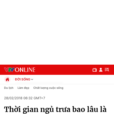
ĐỜI SỐNG
Chính trị
Du lịch
Làm đẹp
Chất lượng cuộc sống
Xã hội
28/02/2018 06:32 GMT+7
Pháp luật
Chuyên mục
Kinh tế
Thời gian ngủ trưa bao lâu là
Thể thao