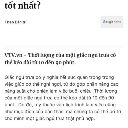
Chính trị
tốt nhất?
Truyền hình
Văn hóa - Giải trí
Xã hội
Y tế
Theo Dân trí
Đời sống
Pháp luật
Công nghệ
Giáo dục
Y tế
VTV.vn - Thời lượng của một giấc ngủ trưa có
thể kéo dài từ 10 đến 90 phút.
Thế giới
Giấc ngủ trưa có ý nghĩa hết sức quan trọng trong
Tin tức
việc giúp cơ thể nghỉ ngơi, từ đó góp phần nâng cao
Kinh tế
năng suất cho phiên làm việc buổi chiều. Thời lượng
Thế giới đó đây
Tài chính
của một giấc ngủ trưa có thể kéo dài từ 10 đến 90
Dữ liệu và đời sống
Câu chuyện quốc tế
phút . Do đó, tùy thuộc vào lịch trình làm việc cũng
Thị trường
như mục đích của bản thân, mà chúng ta có thể bố trí
Truyền hình
cho mình một giấc ngủ trưa thật phù hợp.
Góc doanh nghiệp