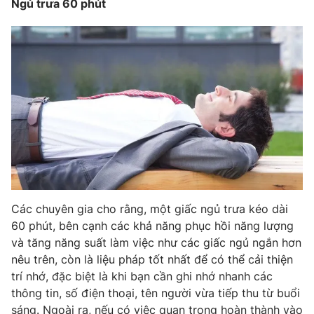
Ngủ trưa 60 phút
Ðiện thoại Thời báo VTV:
024.66 897 897
Email:
toasoan@vtv.vn
Liên hệ quảng cáo:
024-7300.7108
Các chuyên gia cho rằng, một giấc ngủ trưa kéo dài
60 phút, bên cạnh các khả năng phục hồi năng lượng
và tăng năng suất làm việc như các giấc ngủ ngắn hơn
® Cấm sao chép dưới mọi hình thức nếu không có sự chấp
nêu trên, còn là liệu pháp tốt nhất để có thể cải thiện
thuận bằng văn bản. Ghi rõ nguồn VTV.vn khi phát hành lại
thông tin từ website này.
trí nhớ, đặc biệt là khi bạn cần ghi nhớ nhanh các
thông tin, số điện thoại, tên người vừa tiếp thu từ buổi
sáng. Ngoài ra, nếu có việc quan trọng hoàn thành vào