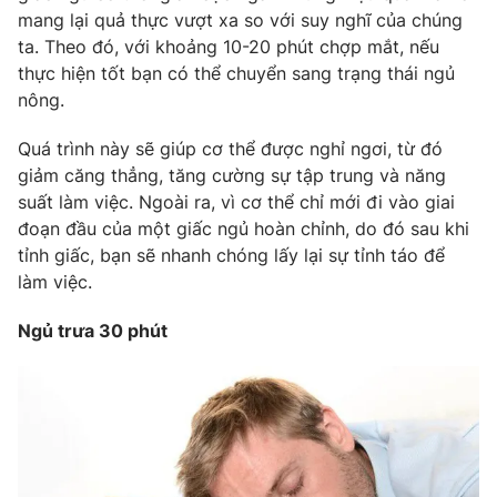
mang lại quả thực vượt xa so với suy nghĩ của chúng
Photo
Infographic
ta. Theo đó, với khoảng 10-20 phút chợp mắt, nếu
thực hiện tốt bạn có thể chuyển sang trạng thái ngủ
Video
Shorts video
nông.
Quá trình này sẽ giúp cơ thể được nghỉ ngơi, từ đó
VTV Money
VTV Thể thao
giảm căng thẳng, tăng cường sự tập trung và năng
suất làm việc. Ngoài ra, vì cơ thể chỉ mới đi vào giai
VTV Sức khoẻ
Bất động sản
đoạn đầu của một giấc ngủ hoàn chỉnh, do đó sau khi
tỉnh giấc, bạn sẽ nhanh chóng lấy lại sự tỉnh táo để
làm việc.
Thị trường 24h
Tấm lòng Việt
Ngủ trưa 30 phút
VTV4
Vươn mình bằng AI
VTV9
VTV8
Liên hệ tòa soạn
English