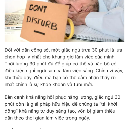
THỜI BÁO VTV
Đối với dân công sở, một giấc ngủ trưa 30 phút là lựa
Theo dõi báo trên
chọn hợp lý nhất cho khung giờ làm việc của mình.
Thời lượng 30 phút đủ để giúp cơ thể và não bộ có
điều kiện nghỉ ngơi sau ca làm việc sáng. Chính vì vậy,
Cơ quan chủ quản:
Đài Truyền hình Việt Nam
khi thức dậy, điều mà bạn có thể cảm nhận thấy rõ
Cơ quan báo chí:
Thời báo VTV
nhất chính là sự khỏe khoắn và tươi mới.
Giấy phép hoạt động báo in và báo điện tử số 483/GP-BTTTT
cấp ngày 29/12/2023
Bên cạnh khả năng hồi phục năng lượng, giấc ngủ 30
Tổng Biên tập:
Vũ Thanh Thủy
phút còn là giải pháp hữu hiệu để chúng ta “tái khởi
Phó Tổng Biên tập:
động” khả năng tư duy sáng tạo, vốn bị giảm thiểu
Nguyễn Thị Mỹ Hạnh, Phạm Quốc Thắng,
Nguyễn Trọng Ninh
dần theo thời gian làm việc trong ngày.
Tổng đài VTV:
024.38 355 931 - 024.38 355 932