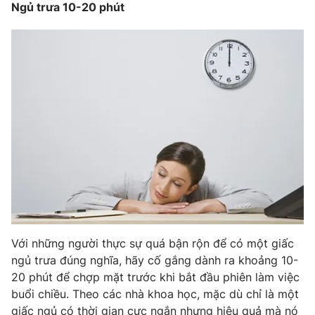
Phim VTV
Ngủ trưa 10-20 phút
Giải trí
Hậu trường
Điện ảnh
Đời sống
Nhân vật
Âm nhạc
Du lịch
Khán giả
Giáo dục
Sao
Làm đẹp
Giải sao mai
Tuyển sinh
Công nghệ
Chất lượng cuộc sống
Học trực tuyến
Hitech Công nghệ tương lai
Giao lưu trực tuyến
Sản phẩm
Lịch phát sóng
Thị trường
Với những người thực sự quá bận rộn để có một giấc
Tư vấn
ngủ trưa đúng nghĩa, hãy cố gắng dành ra khoảng 10-
Chuyên mục khác
20 phút để chợp mặt trước khi bắt đầu phiên làm việc
buổi chiều. Theo các nhà khoa học, mặc dù chỉ là một
Emagazine
Podcast
giấc ngủ có thời gian cực ngắn nhưng hiệu quả mà nó