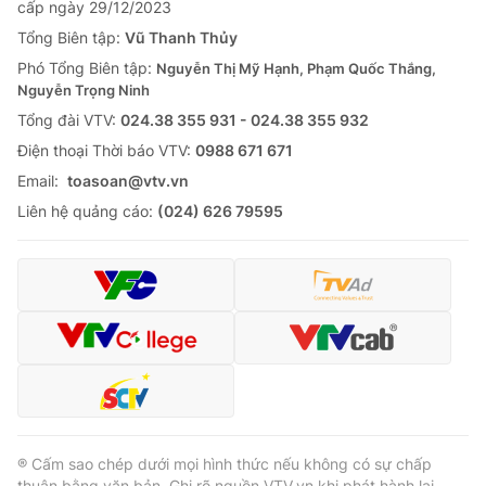
cấp ngày 29/12/2023
Tổng Biên tập:
Vũ Thanh Thủy
Phó Tổng Biên tập:
Nguyễn Thị Mỹ Hạnh, Phạm Quốc Thắng,
Nguyễn Trọng Ninh
Tổng đài VTV:
024.38 355 931 - 024.38 355 932
Ðiện thoại Thời báo VTV:
0988 671 671
Email:
toasoan@vtv.vn
Liên hệ quảng cáo:
(024) 626 79595
® Cấm sao chép dưới mọi hình thức nếu không có sự chấp
thuận bằng văn bản. Ghi rõ nguồn VTV.vn khi phát hành lại