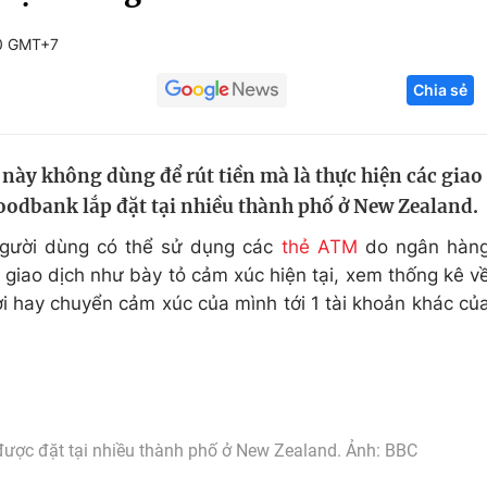
Góc ảnh
0 GMT+7
Chia sẻ
Giáo dục
Công nghệ
Tuyển sinh
Hitech Công ng
này không dùng để rút tiền mà là thực hiện các giao
Học trực tuyến
Sản phẩm
odbank lắp đặt tại nhiều thành phố ở New Zealand.
g
Thị trường
gười dùng có thể sử dụng các
thẻ ATM
do ngân hàn
Tư vấn
giao dịch như bày tỏ cảm xúc hiện tại, xem thống kê v
i hay chuyển cảm xúc của mình tới 1 tài khoản khác củ
ược đặt tại nhiều thành phố ở New Zealand. Ảnh: BBC