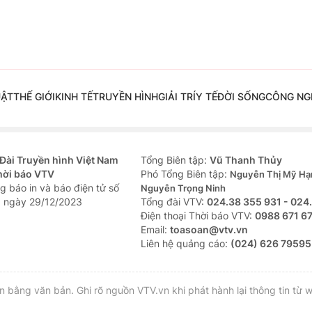
UẬT
THẾ GIỚI
KINH TẾ
TRUYỀN HÌNH
GIẢI TRÍ
Y TẾ
ĐỜI SỐNG
CÔNG NG
Đài Truyền hình Việt Nam
Tổng Biên tập:
Vũ Thanh Thủy
hời báo VTV
Phó Tổng Biên tập:
Nguyễn Thị Mỹ Hạ
g báo in và báo điện tử số
Nguyễn Trọng Ninh
 ngày 29/12/2023
Tổng đài VTV:
024.38 355 931 - 024
Ðiện thoại Thời báo VTV:
0988 671 6
Email:
toasoan@vtv.vn
Liên hệ quảng cáo:
(024) 626 79595
bằng văn bản. Ghi rõ nguồn VTV.vn khi phát hành lại thông tin từ w