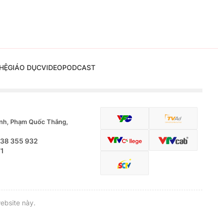
HỆ
GIÁO DỤC
VIDEO
PODCAST
nh, Phạm Quốc Thắng,
.38 355 932
71
ebsite này.