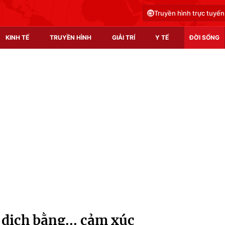
Truyền hình trực tuyến
KINH TẾ
TRUYỀN HÌNH
GIẢI TRÍ
Y TẾ
ĐỜI SỐNG
Pháp luật
Y tế
Truyền hình
Multimedia
Phim VTV
Video
Hậu trường
Shorts video
Nhân vật
Podcast
Khán giả
EMagazine
Giải sao mai
Photo
dịch bằng... cảm xúc
Infographic