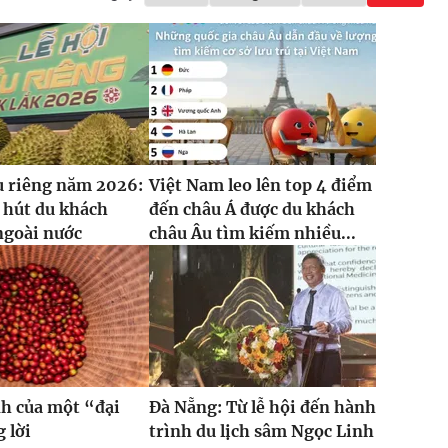
u riêng năm 2026:
Việt Nam leo lên top 4 điểm
 hút du khách
đến châu Á được du khách
ngoài nước
châu Âu tìm kiếm nhiều...
h của một “đại
Đà Nẵng: Từ lễ hội đến hành
 lời
trình du lịch sâm Ngọc Linh