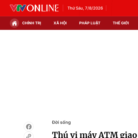
Thứ Sáu, 7/8/2026
CHÍNH TRỊ
XÃ HỘI
PHÁP LUẬT
THẾ GIỚI
Chính trị
Xã hội
Thế giới
Kinh tế
Tin tức
Tài chính
Thế giới đó đây
Thị trường
Câu chuyện quốc tế
Góc doanh nghiệp
Dữ liệu và đời sống
Đời sống
Thú vị máy ATM giao 