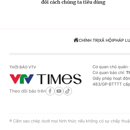
đổi cách chúng ta tiêu dùng
CHÍNH TRỊ
XÃ HỘI
PHÁP L
Cơ quan chủ quản:
THỜI BÁO VTV
Cơ quan báo chí:
T
Giấy phép hoạt độn
483/GP-BTTTT cấp
Theo dõi báo trên
® Cấm sao chép dưới mọi hình thức nếu không có sự chấp thuận 