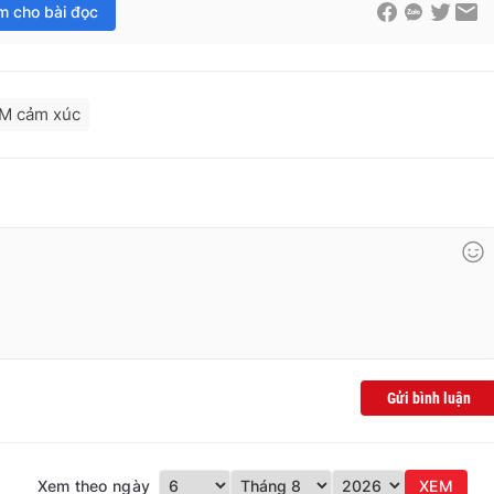
im cho bài đọc
M cảm xúc
Gửi bình luận
Xem theo ngày
XEM