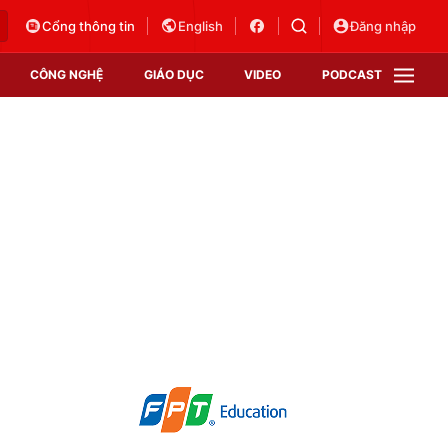
Cổng thông tin
English
Đăng nhập
CÔNG NGHỆ
GIÁO DỤC
VIDEO
PODCAST
VTV Money
VTV Thể thao
VTV Sức khoẻ
Bất động sản
Thị trường 24h
Tấm lòng Việt
Vươn mình bằng AI
VTV4
VTV8
VTV9
Lịch phát sóng
Giao lưu trực tuyến
Sự kiện