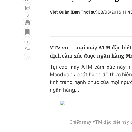
Viết Quân (Ban Thời sự)
08/08/2016 11:4
0
Giải trí
Đời sống
Điện ảnh
Du lịch
VTV.vn - Loại máy ATM đặc biệt 
Âm nhạc
Làm đẹp
dịch cảm xúc được ngân hàng Mo
Sao
Chất lượng cuộc sốn
Tại các máy ATM cảm xúc này, n
Moodbank phát hành để thực hiện 
tình trạng hạnh phúc của mọi ngườ
ngân hàng...
Chiếc máy ATM đặc biệt này đ