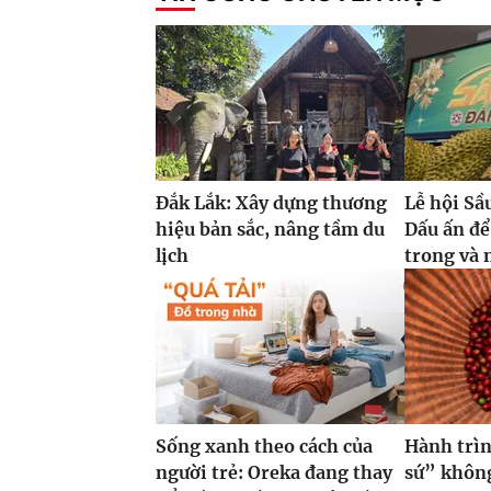
Đắk Lắk: Xây dựng thương
Lễ hội Sầ
hiệu bản sắc, nâng tầm du
Dấu ấn để
lịch
trong và 
Sống xanh theo cách của
Hành trìn
người trẻ: Oreka đang thay
sứ” không