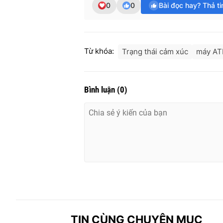
0
0
Bài đọc hay? Thả t
Từ khóa:
Trạng thái cảm xúc
máy AT
Bình luận
(
0
)
TIN CÙNG CHUYÊN MỤC