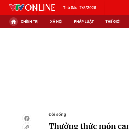
Thứ Sáu, 7/8/2026
CHÍNH TRỊ
XÃ HỘI
PHÁP LUẬT
THẾ GIỚI
Chính trị
Xã hội
Thế giới
Kinh tế
Tin tức
Tài chính
Thế giới đó đây
Thị trường
Câu chuyện quốc tế
Góc doanh nghiệp
Dữ liệu và đời sống
Đời sống
Thưởng thức món canh