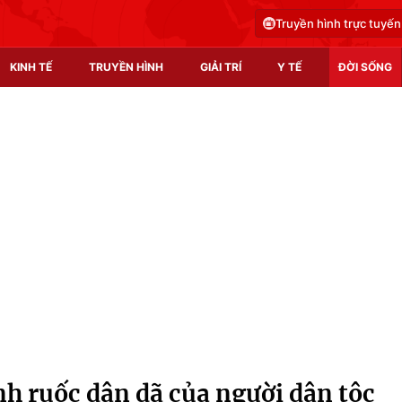
Truyền hình trực tuyến
KINH TẾ
TRUYỀN HÌNH
GIẢI TRÍ
Y TẾ
ĐỜI SỐNG
Pháp luật
Y tế
Truyền hình
Multimedia
Phim VTV
Video
Hậu trường
Shorts video
Nhân vật
Podcast
Khán giả
EMagazine
Giải sao mai
Photo
 ruốc dân dã của người dân tộc
Infographic