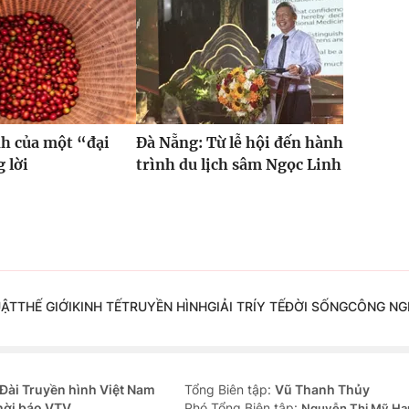
h của một “đại
Đà Nẵng: Từ lễ hội đến hành
 lời
trình du lịch sâm Ngọc Linh
UẬT
THẾ GIỚI
KINH TẾ
TRUYỀN HÌNH
GIẢI TRÍ
Y TẾ
ĐỜI SỐNG
CÔNG NG
Đài Truyền hình Việt Nam
Tổng Biên tập:
Vũ Thanh Thủy
hời báo VTV
Phó Tổng Biên tập:
Nguyễn Thị Mỹ Hạ