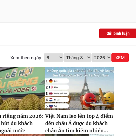
Gửi bình luận
Xem theo ngày
XEM
u riêng năm 2026:
Việt Nam leo lên top 4 điểm
 hút du khách
đến châu Á được du khách
ngoài nước
châu Âu tìm kiếm nhiều...