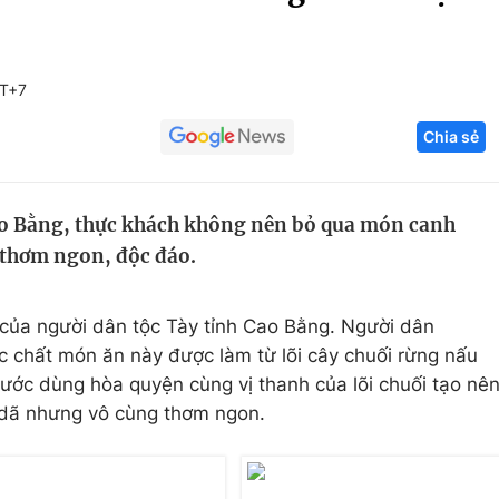
Góc ảnh
MT+7
Giáo dục
Công nghệ
Chia sẻ
Tuyển sinh
Hitech Công ng
Học trực tuyến
Sản phẩm
ao Bằng, thực khách không nên bỏ qua món canh
g
Thị trường
 thơm ngon, độc đáo.
Tư vấn
 của người dân tộc Tày tỉnh Cao Bằng. Người dân
c chất món ăn này được làm từ lõi cây chuối rừng nấu
ước dùng hòa quyện cùng vị thanh của lõi chuối tạo nê
n dã nhưng vô cùng thơm ngon.