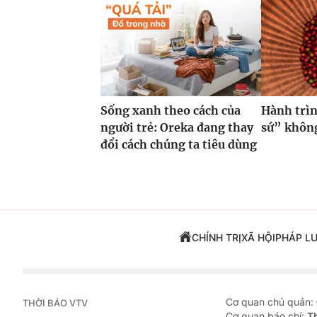
Sống xanh theo cách của
Hành trìn
người trẻ: Oreka đang thay
sứ” không
đổi cách chúng ta tiêu dùng
CHÍNH TRỊ
XÃ HỘI
PHÁP L
Cơ quan chủ quản:
THỜI BÁO VTV
Cơ quan báo chí:
T