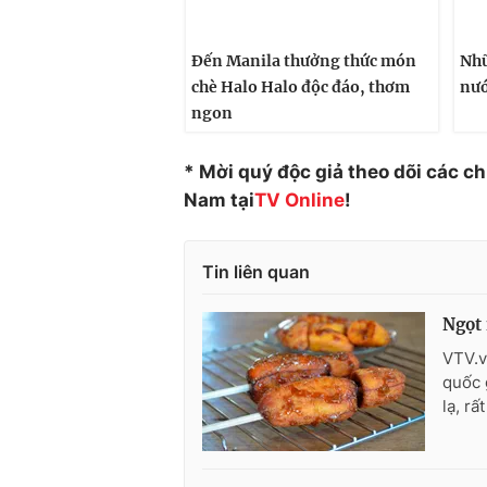
Đến Manila thưởng thức món
Nhữ
chè Halo Halo độc đáo, thơm
nướ
ngon
* Mời quý độc giả theo dõi các c
Nam tại
TV Online
!
Tin liên quan
Ngọt 
VTV.v
quốc 
lạ, rấ