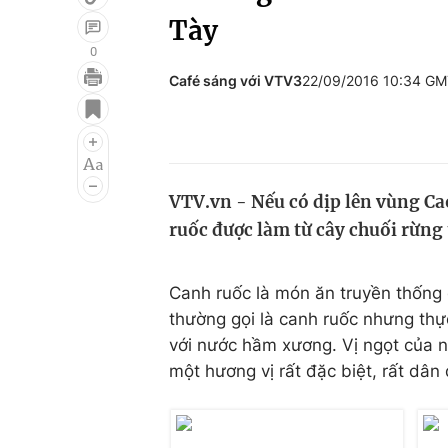
Tày
0
Café sáng với VTV3
22/09/2016 10:34 G
Giải trí
Đời sống
Điện ảnh
Du lịch
Âm nhạc
Làm đẹp
VTV.vn - Nếu có dịp lên vùng C
Sao
Chất lượng cuộc sốn
ruốc được làm từ cây chuối rừng
Canh ruốc là món ăn truyền thống
thường gọi là canh ruốc nhưng thự
với nước hầm xương. Vị ngọt của n
một hương vị rất đặc biệt, rất dâ