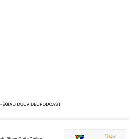
HỆ
GIÁO DỤC
VIDEO
PODCAST
nh, Phạm Quốc Thắng,