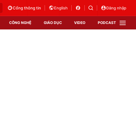
Cổng thông tin
English
Đăng nhập
CÔNG NGHỆ
GIÁO DỤC
VIDEO
PODCAST
VTV Money
VTV Thể thao
VTV Sức khoẻ
Bất động sản
Thị trường 24h
Tấm lòng Việt
Vươn mình bằng AI
VTV4
VTV8
VTV9
Lịch phát sóng
Giao lưu trực tuyến
Sự kiện