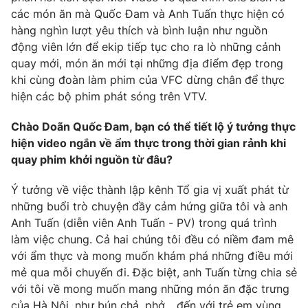
Phim VTV
các món ăn mà Quốc Đam và Anh Tuấn thực hiện có
Giải trí
hàng nghìn lượt yêu thích và bình luận như nguồn
Hậu trường
Điện ảnh
động viên lớn để ekip tiếp tục cho ra lò những cảnh
Đời sống
Nhân vật
quay mới, món ăn mới tại những địa điểm đẹp trong
Âm nhạc
khi cùng đoàn làm phim của VFC dừng chân để thực
Du lịch
Khán giả
Giáo dục
hiện các bộ phim phát sóng trên VTV.
Sao
Làm đẹp
Giải sao mai
Tuyển sinh
Chào Doãn Quốc Đam, bạn có thể tiết lộ ý tưởng thực
Công nghệ
Chất lượng cuộc sống
hiện video ngắn về ẩm thực trong thời gian rảnh khi
Học trực tuyến
quay phim khởi nguồn từ đâu?
Hitech Công nghệ tương lai
Giao lưu trực tuyến
Ý tưởng về việc thành lập kênh Tổ gia vị xuất phát từ
Sản phẩm
những buổi trò chuyện đầy cảm hứng giữa tôi và anh
Lịch phát sóng
Thị trường
Anh Tuấn (diễn viên Anh Tuấn - PV) trong quá trình
làm việc chung. Cả hai chúng tôi đều có niềm đam mê
Tư vấn
với ẩm thực và mong muốn khám phá những điều mới
Chuyên mục khác
mẻ qua mỗi chuyến đi. Đặc biệt, anh Tuấn từng chia sẻ
với tôi về mong muốn mang những món ăn đặc trưng
Emagazine
Podcast
của Hà Nội, như bún chả, phở... đến với trẻ em vùng