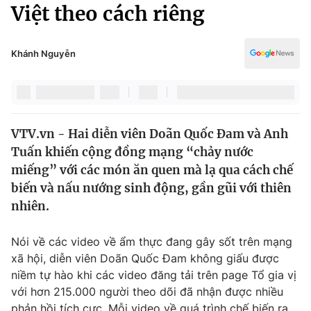
Chính trị
Việt theo cách riêng
Truyền hình
Văn hóa - Giải trí
Xã hội
Y tế
Khánh Nguyễn
Đời sống
Pháp luật
Công nghệ
Giáo dục
Y tế
VTV.vn - Hai diễn viên Doãn Quốc Đam và Anh
Tuấn khiến cộng đồng mạng “chảy nước
Thế giới
miếng” với các món ăn quen mà lạ qua cách chế
biến và nấu nướng sinh động, gần gũi với thiên
Tin tức
Kinh tế
nhiên.
Thế giới đó đây
Tài chính
Nói về các video về ẩm thực đang gây sốt trên mạng
Dữ liệu và đời sống
Câu chuyện quốc tế
xã hội, diễn viên Doãn Quốc Đam không giấu được
Thị trường
niềm tự hào khi các video đăng tải trên page Tổ gia vị
Truyền hình
Góc doanh nghiệp
với hơn 215.000 người theo dõi đã nhận được nhiều
phản hồi tích cực. Mỗi video về quá trình chế biến ra