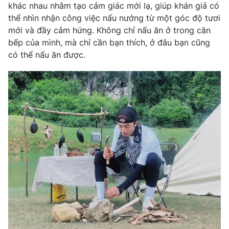
khác nhau nhằm tạo cảm giác mới lạ, giúp khán giả có
thể nhìn nhận công việc nấu nướng từ một góc độ tươi
mới và đầy cảm hứng. Không chỉ nấu ăn ở trong căn
bếp của mình, mà chỉ cần bạn thích, ở đâu bạn cũng
THỜI BÁO VTV
có thể nấu ăn được.
Theo dõi báo trên
Cơ quan chủ quản:
Đài Truyền hình Việt Nam
Cơ quan báo chí:
Thời báo VTV
Giấy phép hoạt động báo in và báo điện tử số 483/GP-BTTTT
cấp ngày 29/12/2023
Tổng Biên tập:
Vũ Thanh Thủy
Phó Tổng Biên tập:
Nguyễn Thị Mỹ Hạnh, Phạm Quốc Thắng,
Nguyễn Trọng Ninh
Tổng đài VTV:
024.38 355 931 - 024.38 355 932
Ðiện thoại Thời báo VTV:
024.66 897 897