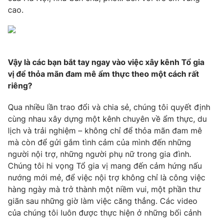
cao.
Photo
Infographic
Video
Shorts video
Vậy là các bạn bắt tay ngay vào việc xây kênh Tổ gia
VTV Money
VTV Thể thao
vị để thỏa mãn đam mê ẩm thực theo một cách rất
riêng?
VTV Sức khoẻ
Bất động sản
Qua nhiều lần trao đổi và chia sẻ, chúng tôi quyết định
cùng nhau xây dựng một kênh chuyên về ẩm thực, du
Thị trường 24h
Tấm lòng Việt
lịch và trải nghiệm – không chỉ để thỏa mãn đam mê
mà còn để gửi gắm tình cảm của mình đến những
người nội trợ, những người phụ nữ trong gia đình.
VTV4
Vươn mình bằng AI
Chúng tôi hi vọng Tổ gia vị mang đến cảm hứng nấu
nướng mới mẻ, để việc nội trợ không chỉ là công việc
VTV9
VTV8
hàng ngày mà trở thành một niềm vui, một phần thư
giãn sau những giờ làm việc căng thẳng. Các video
của chúng tôi luôn được thực hiện ở những bối cảnh
Liên hệ tòa soạn
English