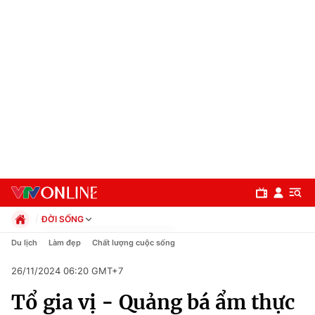
ĐỜI SỐNG
Chính trị
Du lịch
Làm đẹp
Chất lượng cuộc sống
Xã hội
26/11/2024 06:20 GMT+7
Pháp luật
Chuyên mục
Kinh tế
Tổ gia vị - Quảng bá ẩm thực
Thể thao