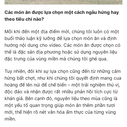
Email:
toasoan@vtv.vn
Liên hệ quảng cáo:
024-7300.7108
Các món ăn được lựa chọn một cách ngẫu hứng hay
theo tiêu chí nào?
Mỗi khi đến một địa điểm mới, chúng tôi luôn có một
buổi thảo luận kỹ lưỡng để lựa chọn món ăn và định
hướng nội dung cho video. Các món ăn được chọn có
thể là đặc sản địa phương hoặc sử dụng nguyên liệu
đặc trưng của vùng miền mà chúng tôi ghé qua.
Tuy nhiên, đôi khi sự lựa chọn cũng đến từ những cảm
hứng bất chợt, như khi chúng tôi quyết định mang cua
hoàng đế lên núi để chế biến – một trải nghiệm thú vị,
® Cấm sao chép dưới mọi hình thức nếu không có sự chấp
độc đáo và nhận được rất nhiều phản hồi tích cực từ
thuận bằng văn bản. Ghi rõ nguồn VTV.vn khi phát hành lại
khán giả. Bên cạnh đó, nguyên liệu theo mùa cũng là
thông tin từ website này.
một yếu tố quan trọng giúp món ăn thêm phần tươi
mới, thể hiện rõ nét văn hóa ẩm thực của từng vùng
miền.