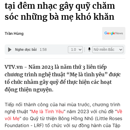
Chính trị
tại đêm nhạc gây quỹ chăm
Truyền hình
sóc những bà mẹ khó khăn
Văn hóa - Giải trí
Xã hội
Y tế
Đời sống
Trần Hùng
Pháp luật
Công nghệ
Giáo dục
Nghe đọc bài
1:58
Y tế
VTV.vn - Năm 2023 là năm thứ 3 liên tiếp
Thế giới
chương trình nghệ thuật “Mẹ là tình yêu” được
Tin tức
tổ chức nhằm gây quỹ để thực hiện các hoạt
Kinh tế
động thiện nguyện.
Thế giới đó đây
Tài chính
Dữ liệu và đời sống
Câu chuyện quốc tế
Tiếp nối thành công của hai mùa trước, chương trình
Thị trường
nghệ thuật "
Mẹ là Tình Yêu
" năm 2023 với chủ đề "
Về
với Mẹ
" do Quỹ từ thiện Bông Hồng Nhỏ (Little Roses
Truyền hình
Góc doanh nghiệp
Foundation - LRF) tổ chức với sự đồng hành của Tập