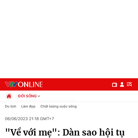
ĐỜI SỐNG
Chính trị
Du lịch
Làm đẹp
Chất lượng cuộc sống
Xã hội
06/06/2023 21:18 GMT+7
Pháp luật
Chuyên mục
Kinh tế
"Về với mẹ": Dàn sao hội tụ
Thể thao