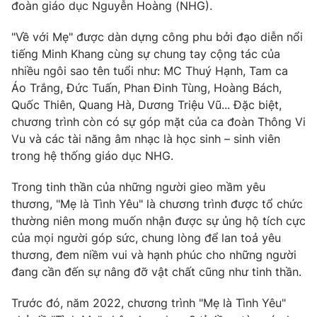
Phim VTV
đoàn giáo dục Nguyễn Hoàng (NHG).
Giải trí
Hậu trường
"Về với Mẹ" được dàn dựng công phu bởi đạo diễn nổi
Điện ảnh
tiếng Minh Khang cùng sự chung tay cộng tác của
Đời sống
Nhân vật
nhiều ngôi sao tên tuổi như: MC Thuý Hạnh, Tam ca
Âm nhạc
Du lịch
Áo Trắng, Đức Tuấn, Phan Đinh Tùng, Hoàng Bách,
Khán giả
Giáo dục
Sao
Quốc Thiên, Quang Hà, Dương Triệu Vũ... Đặc biệt,
Làm đẹp
Giải sao mai
chương trình còn có sự góp mặt của ca đoàn Thông Vi
Tuyển sinh
Công nghệ
Vu và các tài năng âm nhạc là học sinh – sinh viên
Chất lượng cuộc sống
Học trực tuyến
trong hệ thống giáo dục NHG.
Hitech Công nghệ tương lai
Giao lưu trực tuyến
Trong tinh thần của những người gieo mầm yêu
Sản phẩm
thương, "Mẹ là Tình Yêu" là chương trình được tổ chức
Lịch phát sóng
thường niên mong muốn nhận được sự ủng hộ tích cực
Thị trường
của mọi người góp sức, chung lòng để lan toả yêu
Tư vấn
thương, đem niềm vui và hạnh phúc cho những người
đang cần đến sự nâng đỡ vật chất cũng như tinh thần.
Chuyên mục khác
Emagazine
Podcast
Trước đó, năm 2022, chương trình "Mẹ là Tình Yêu"