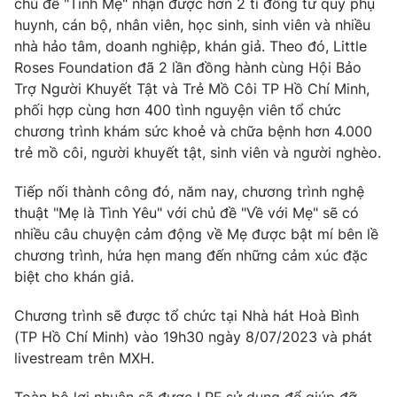
chủ đề "Tình Mẹ" nhận được hơn 2 tỉ đồng từ quý phụ
huynh, cán bộ, nhân viên, học sinh, sinh viên và nhiều
Photo
Infographic
nhà hảo tâm, doanh nghiệp, khán giả. Theo đó, Little
Roses Foundation đã 2 lần đồng hành cùng Hội Bảo
Video
Shorts video
Trợ Người Khuyết Tật và Trẻ Mồ Côi TP Hồ Chí Minh,
phối hợp cùng hơn 400 tình nguyện viên tổ chức
VTV Money
chương trình khám sức khoẻ và chữa bệnh hơn 4.000
VTV Thể thao
trẻ mồ côi, người khuyết tật, sinh viên và người nghèo.
VTV Sức khoẻ
Bất động sản
Tiếp nối thành công đó, năm nay, chương trình nghệ
thuật "Mẹ là Tình Yêu" với chủ đề "Về với Mẹ" sẽ có
Thị trường 24h
nhiều câu chuyện cảm động về Mẹ được bật mí bên lề
Tấm lòng Việt
chương trình, hứa hẹn mang đến những cảm xúc đặc
biệt cho khán giả.
VTV4
Vươn mình bằng AI
Chương trình sẽ được tổ chức tại Nhà hát Hoà Bình
VTV9
(TP Hồ Chí Minh) vào 19h30 ngày 8/07/2023 và phát
VTV8
livestream trên MXH.
Liên hệ tòa soạn
English