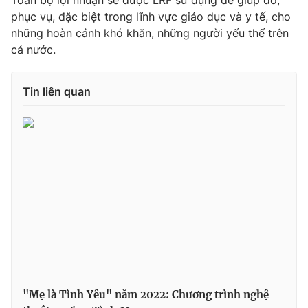
Toàn bộ lợi nhuận sẽ được LRF sử dụng để giúp đỡ,
phục vụ, đặc biệt trong lĩnh vực giáo dục và y tế, cho
những hoàn cảnh khó khăn, những người yếu thế trên
cả nước.
THỜI BÁO VTV
Tin liên quan
Theo dõi báo trên
Cơ quan chủ quản:
Đài Truyền hình Việt Nam
Cơ quan báo chí:
Thời báo VTV
Giấy phép hoạt động báo in và báo điện tử số 483/GP-BTTTT
cấp ngày 29/12/2023
Tổng Biên tập:
Vũ Thanh Thủy
Phó Tổng Biên tập:
Nguyễn Thị Mỹ Hạnh, Phạm Quốc Thắng,
Nguyễn Trọng Ninh
"Mẹ là Tình Yêu" năm 2022: Chương trình nghệ
Tổng đài VTV:
024.38 355 931 - 024.38 355 932