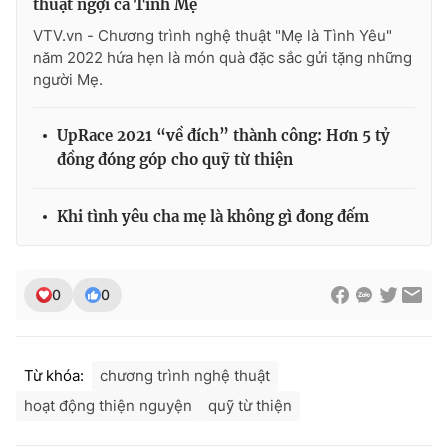
thuật ngợi ca Tình Mẹ
Ðiện thoại Thời báo VTV:
024.66 897 897
VTV.vn - Chương trình nghệ thuật "Mẹ là Tình Yêu"
Email:
toasoan@vtv.vn
năm 2022 hứa hẹn là món quà đặc sắc gửi tặng những
Liên hệ quảng cáo:
024-7300.7108
người Mẹ.
UpRace 2021 “về đích” thành công: Hơn 5 tỷ
đồng đóng góp cho quỹ từ thiện
Khi tình yêu cha mẹ là không gì đong đếm
0
0
® Cấm sao chép dưới mọi hình thức nếu không có sự chấp
thuận bằng văn bản. Ghi rõ nguồn VTV.vn khi phát hành lại
Từ khóa:
chương trình nghệ thuật
thông tin từ website này.
hoạt động thiện nguyện
quỹ từ thiện