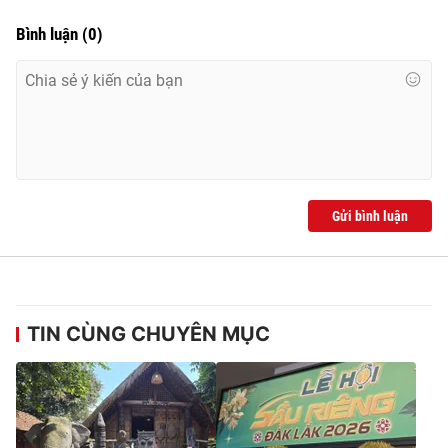
Bình luận
(
0
)
Gửi bình luận
TIN CÙNG CHUYÊN MỤC