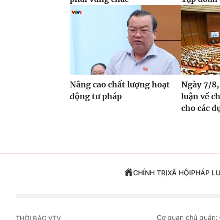
Nâng cao chất lượng hoạt
Ngày 7/8,
động tư pháp
luận về c
cho các dự
CHÍNH TRỊ
XÃ HỘI
PHÁP L
Cơ quan chủ quản:
THỜI BÁO VTV