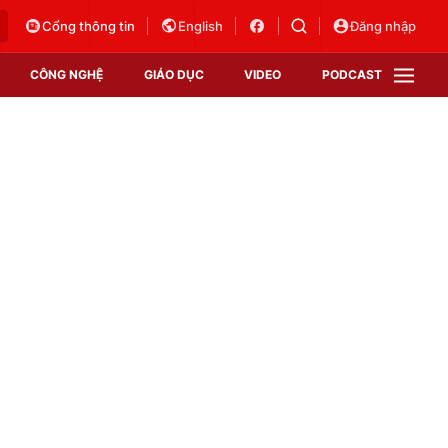
Cổng thông tin
English
Đăng nhập
CÔNG NGHỆ
GIÁO DỤC
VIDEO
PODCAST
VTV Money
VTV Thể thao
VTV Sức khoẻ
Bất động sản
Thị trường 24h
Tấm lòng Việt
Vươn mình bằng AI
VTV4
VTV8
VTV9
Lịch phát sóng
Giao lưu trực tuyến
Sự kiện