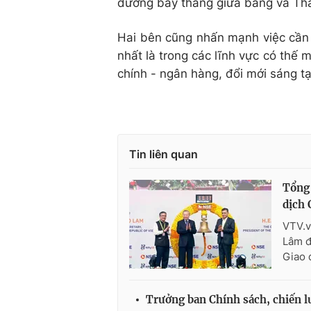
đường bay thẳng giữa bang và Th
Hai bên cũng nhấn mạnh việc cần 
nhất là trong các lĩnh vực có thế m
chính - ngân hàng, đổi mới sáng tạo
Tin liên quan
Tổng 
dịch 
VTV.v
Lâm đ
Giao 
Trưởng ban Chính sách, chiến l