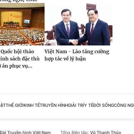
 Quốc hội thảo
Việt Nam - Lào tăng cường
hính sách đặc thù
hợp tác về lý luận
 án phục vụ...
UẬT
THẾ GIỚI
KINH TẾ
TRUYỀN HÌNH
GIẢI TRÍ
Y TẾ
ĐỜI SỐNG
CÔNG NG
Đài Truyền hình Việt Nam
Tổng Biên tập:
Vũ Thanh Thủy