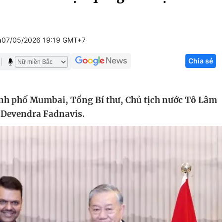
Góc ảnh
h
07/05/2026 19:19 GMT+7
Giáo dục
Công nghệ
Chia sẻ
Tuyển sinh
Hitech Công ng
Học trực tuyến
Sản phẩm
ành phố Mumbai, Tổng Bí thư, Chủ tịch nước Tô Lâm
g
Thị trường
 Devendra Fadnavis.
Tư vấn