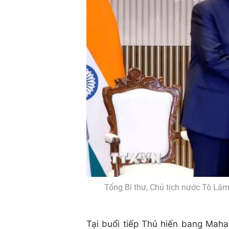
Tổng Bí thư, Chủ tịch nước Tô Lâ
Tại buổi tiếp Thủ hiến bang Maha