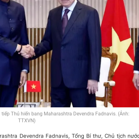
m tiếp Thủ hiến bang Maharashtra Devendra Fadnavis. (Ảnh:
TTXVN)
rashtra Devendra Fadnavis, Tổng Bí thư, Chủ tịch nướ