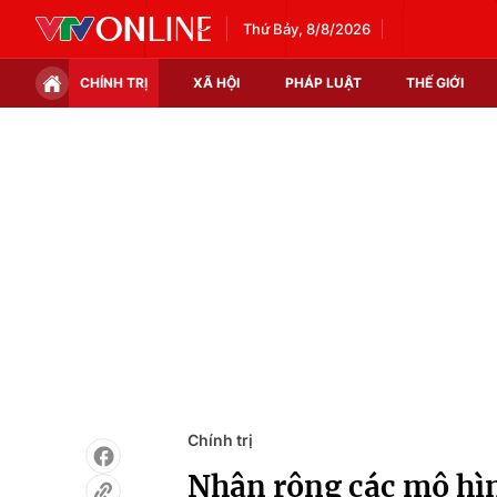
Thứ Bảy, 8/8/2026
CHÍNH TRỊ
XÃ HỘI
PHÁP LUẬT
THẾ GIỚI
Chính trị
Xã hội
Thế giới
Kinh tế
Tin tức
Tài chính
Thế giới đó đây
Thị trường
Câu chuyện quốc tế
Góc doanh nghiệp
Dữ liệu và đời sống
Chính trị
Nhân rộng các mô hìn