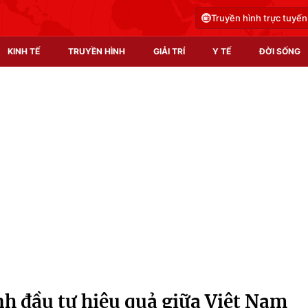
Truyền hình trực tuyến
KINH TẾ
TRUYỀN HÌNH
GIẢI TRÍ
Y TẾ
ĐỜI SỐNG
Pháp luật
Y tế
Truyền hình
Multimedia
Phim VTV
Video
Hậu trường
Shorts video
Nhân vật
Podcast
Khán giả
EMagazine
Giải sao mai
Photo
h đầu tư hiệu quả giữa Việt Nam
Infographic