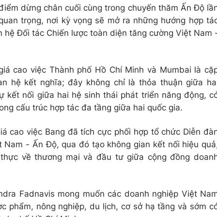
điểm dừng chân cuối cùng trong chuyến thăm Ấn Độ lầ
quan trọng, nơi kỳ vọng sẽ mở ra những hướng hợp tá
n hệ Đối tác Chiến lược toàn diện tăng cường Việt Nam 
 giá cao việc Thành phố Hồ Chí Minh và Mumbai là cặ
an hệ kết nghĩa; đây không chỉ là thỏa thuận giữa ha
ự kết nối giữa hai hệ sinh thái phát triển năng động, c
rong cấu trúc hợp tác đa tầng giữa hai quốc gia.
iá cao việc Bang đã tích cực phối hợp tổ chức Diễn đà
t Nam - Ấn Độ, qua đó tạo không gian kết nối hiệu quả
t thực về thương mại và đầu tư giữa cộng đồng doan
ndra Fadnavis mong muốn các doanh nghiệp Việt Na
ợc phẩm, nông nghiệp, du lịch, cơ sở hạ tầng và sớm c