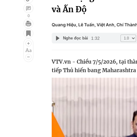
và Ấn Độ
0
Quang Hiệu, Lê Tuấn, Việt Anh, Chí Thàn
Giải trí
Đời sống
1:32
Nghe đọc bài
Điện ảnh
Du lịch
Âm nhạc
Làm đẹp
VTV.vn - Chiều 7/5/2026, tại th
Sao
Chất lượng cuộc sốn
tiếp Thủ hiến bang Maharashtra