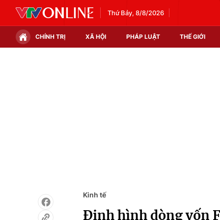
Thứ Bảy, 8/8/2026
CHÍNH TRỊ
XÃ HỘI
PHÁP LUẬT
THẾ GIỚI
Chính trị
Xã hội
Thế giới
Kinh tế
Tin tức
Tài chính
Thế giới đó đây
Thị trường
Câu chuyện quốc tế
Góc doanh nghiệp
Dữ liệu và đời sống
Kinh tế
Định hình dòng vốn F