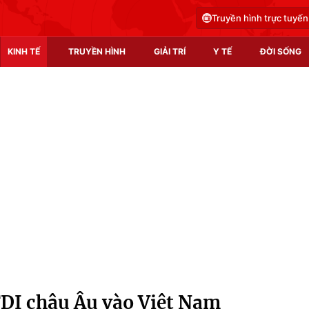
Truyền hình trực tuyến
KINH TẾ
TRUYỀN HÌNH
GIẢI TRÍ
Y TẾ
ĐỜI SỐNG
Pháp luật
Y tế
Truyền hình
Multimedia
Phim VTV
Video
Hậu trường
Shorts video
Nhân vật
Podcast
Khán giả
EMagazine
Giải sao mai
Photo
DI châu Âu vào Việt Nam
Infographic