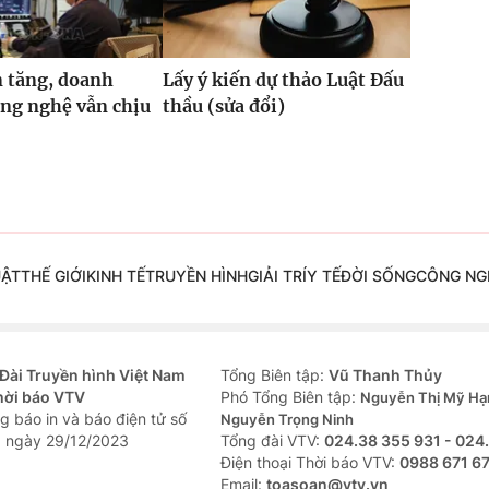
 tăng, doanh
Lấy ý kiến dự thảo Luật Đấu
ng nghệ vẫn chịu
thầu (sửa đổi)
UẬT
THẾ GIỚI
KINH TẾ
TRUYỀN HÌNH
GIẢI TRÍ
Y TẾ
ĐỜI SỐNG
CÔNG NG
Đài Truyền hình Việt Nam
Tổng Biên tập:
Vũ Thanh Thủy
hời báo VTV
Phó Tổng Biên tập:
Nguyễn Thị Mỹ Hạ
g báo in và báo điện tử số
Nguyễn Trọng Ninh
 ngày 29/12/2023
Tổng đài VTV:
024.38 355 931 - 024
Ðiện thoại Thời báo VTV:
0988 671 6
Email:
toasoan@vtv.vn