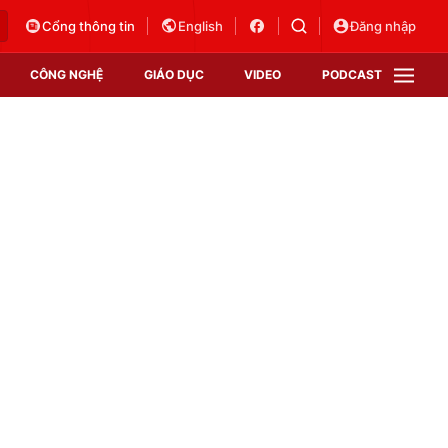
Cổng thông tin
English
Đăng nhập
CÔNG NGHỆ
GIÁO DỤC
VIDEO
PODCAST
VTV Money
VTV Thể thao
VTV Sức khoẻ
Bất động sản
Thị trường 24h
Tấm lòng Việt
Vươn mình bằng AI
VTV4
VTV8
VTV9
Lịch phát sóng
Giao lưu trực tuyến
Sự kiện