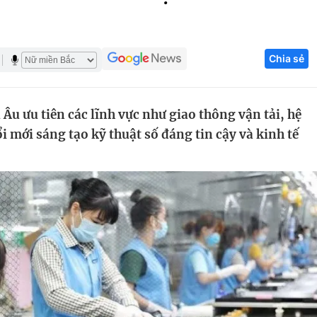
Góc ảnh
Chia sẻ
Giáo dục
Công nghệ
Tuyển sinh
Hitech Công ng
u ưu tiên các lĩnh vực như giao thông vận tải, hệ
Học trực tuyến
Sản phẩm
i mới sáng tạo kỹ thuật số đáng tin cậy và kinh tế
g
Thị trường
Tư vấn