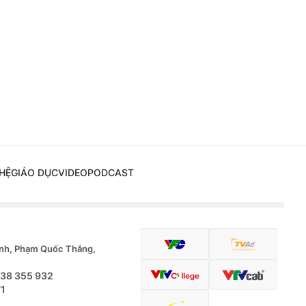
HỆ
GIÁO DỤC
VIDEO
PODCAST
nh, Phạm Quốc Thắng,
.38 355 932
71