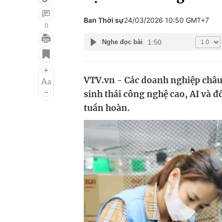
Ban Thời sự
24/03/2026 10:50 GMT+7
0
1:50
Nghe đọc bài
Giải trí
Đời sống
Điện ảnh
Du lịch
VTV.vn - Các doanh nghiệp châu Â
Âm nhạc
Làm đẹp
sinh thái công nghệ cao, AI và đổ
Sao
Chất lượng cuộc sốn
tuần hoàn.