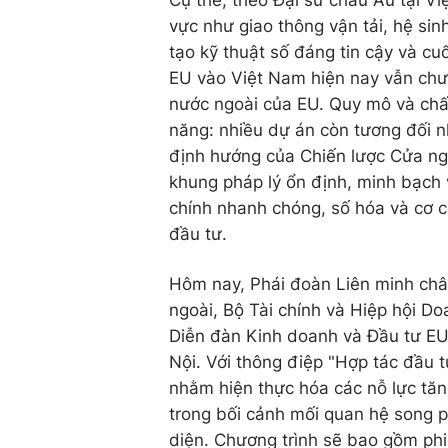
Cụ thể, theo Đại sứ châu Âu tại V
vực như giao thông vận tải, hệ sin
tạo kỹ thuật số đáng tin cậy và cu
EU vào Việt Nam hiện nay vẫn chưa
nước ngoài của EU. Quy mô và chấ
năng: nhiều dự án còn tương đối n
định hướng của Chiến lược Cửa ng
khung pháp lý ổn định, minh bạch 
chính nhanh chóng, số hóa và cơ c
đầu tư.
Hôm nay, Phái đoàn Liên minh châ
ngoài, Bộ Tài chính và Hiệp hội D
Diễn đàn Kinh doanh và Đầu tư EU 
Nội. Với thông điệp "Hợp tác đầu t
nhằm hiện thực hóa các nỗ lực tăn
trong bối cảnh mối quan hệ song 
diện. Chương trình sẽ bao gồm phi