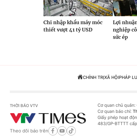
Chi nhập khẩu máy móc
Lợi nhuận
thiết vượt 41 tỷ USD
nghiệp cô
sức ép
CHÍNH TRỊ
XÃ HỘI
PHÁP L
Cơ quan chủ quản:
THỜI BÁO VTV
Cơ quan báo chí:
T
Giấy phép hoạt độn
483/GP-BTTTT cấp
Theo dõi báo trên