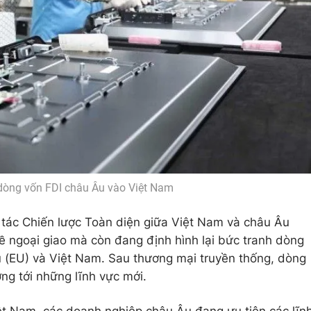
dòng vốn FDI châu Âu vào Việt Nam
 tác Chiến lược Toàn diện giữa Việt Nam và châu Âu
 ngoại giao mà còn đang định hình lại bức tranh dòng
u (EU) và Việt Nam. Sau thương mại truyền thống, dòng
ng tới những lĩnh vực mới.