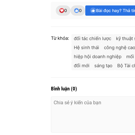
0
0
Bài đọc hay? Thả t
Từ khóa:
đối tác chiến lược
kỹ thuật 
Hệ sinh thái
công nghệ ca
hiệp hội doanh nghiệp
mối
đổi mới
sáng tạo
Bộ Tài c
Bình luận
(
0
)