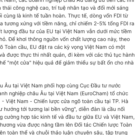
iệt Nam, các doanh nghiệp châu Âu đang ưu tiên các lĩn
h thái công nghệ cao, trí tuệ nhân tạo và đổi mới sáng
ối cùng là kinh tế tuần hoàn. Thực tế, dòng vốn FDI từ
 tương xứng với tiềm năng, chỉ chiếm 2-5% tổng FDI ra
t lượng đầu tư của EU tại Việt Nam vẫn dưới mức tiềm
hỏ. Để khơi thông nguồn vốn chất lượng cao này, theo
õ Toàn cầu, EU đặt ra các kỳ vọng Việt Nam có một
và được thực thi nhất quán, đi kèm với các thủ tục hành
hế "một cửa" hiệu quả để giảm thiểu sự bất ổn cho nhà
u Âu tại Việt Nam phối hợp cùng Cục Đầu tư nước
oanh nghiệp châu Âu tại Việt Nam (EuroCham) tổ chức
- Việt Nam - Chiến lược cửa ngõ toàn cầu tại TP. Hà
ư hướng tới tương lai bền vững", diễn đàn là cầu nối
g cường hợp tác kinh tế và đầu tư giữa EU và Việt Nam,
phương vừa được nâng tầm lên Đối tác Chiến lược Toàn
ên toàn thể và chuỗi thảo luận chuyên sâu, tập trung