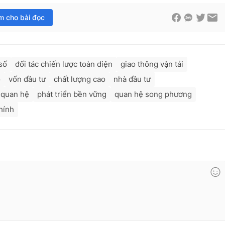
im cho bài đọc
số
đối tác chiến lược toàn diện
giao thông vận tải
o
vốn đầu tư
chất lượng cao
nhà đầu tư
 quan hệ
phát triển bền vững
quan hệ song phương
hính