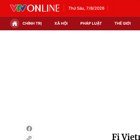
Thứ Sáu, 7/8/2026
CHÍNH TRỊ
XÃ HỘI
PHÁP LUẬT
THẾ GIỚI
Chính trị
Xã hội
Thế giới
Kinh tế
Tin tức
Tài chính
Thế giới đó đây
Thị trường
Câu chuyện quốc tế
Góc doanh nghiệp
Dữ liệu và đời sống
Fi Vie