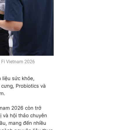
h Fi Vietnam 2026
liệu sức khỏe,
 cưng, Probiotics và
ãm.
tnam 2026 còn trở
ị và hội thảo chuyên
đầu, mang đến nhiều