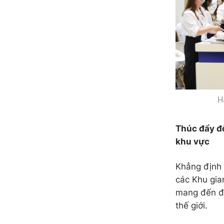
H
Thúc đẩy đ
khu vực
Khẳng định 
các Khu gia
mang đến đa
thế giới.