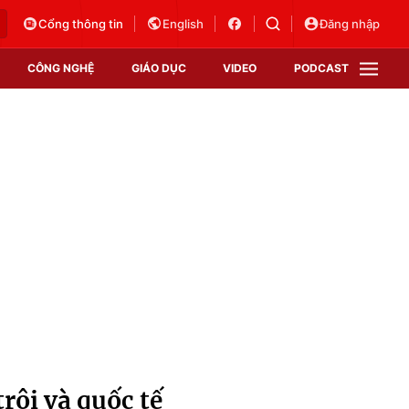
Cổng thông tin
English
Đăng nhập
CÔNG NGHỆ
GIÁO DỤC
VIDEO
PODCAST
VTV Money
VTV Thể thao
VTV Sức khoẻ
Bất động sản
Thị trường 24h
Tấm lòng Việt
Vươn mình bằng AI
VTV4
VTV8
VTV9
Lịch phát sóng
Giao lưu trực tuyến
rội và quốc tế
Sự kiện