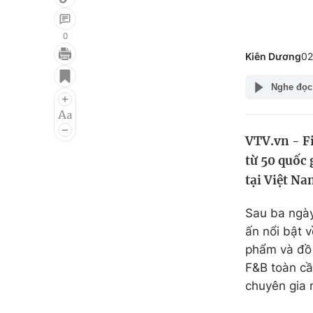
0
Kiên Dương
02
Giải trí
Đời sống
Nghe đọc
Điện ảnh
Du lịch
Âm nhạc
Làm đẹp
VTV.vn - F
Sao
Chất lượng cuộc sốn
từ 50 quốc 
tại Việt Na
Sau ba ngày
ấn nổi bật 
phẩm và đồ 
F&B toàn cầ
chuyên gia 