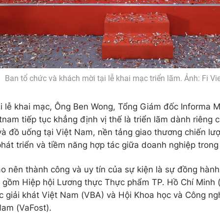
Ban tổ chức và khách mời tại lễ khai mạc triển lãm. Ảnh: Fi V
ại lễ khai mạc, Ông Ben Wong, Tổng Giám đốc Informa 
tnam tiếp tục khẳng định vị thế là triển lãm dành riêng
à đồ uống tại Việt Nam, nền tảng giao thương chiến lượ
 phát triển và tiềm năng hợp tác giữa doanh nghiệp trong
o nên thành công và uy tín của sự kiện là sự đồng hành 
 gồm Hiệp hội Lương thực Thực phẩm TP. Hồ Chí Minh (F
 giải khát Việt Nam (VBA) và Hội Khoa học và Công ng
am (VaFost).