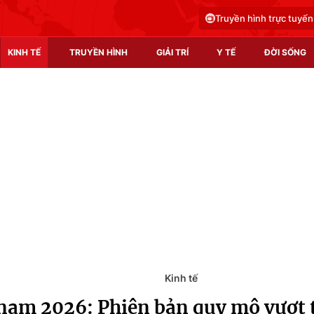
Truyền hình trực tuyến
KINH TẾ
TRUYỀN HÌNH
GIẢI TRÍ
Y TẾ
ĐỜI SỐNG
Pháp luật
Y tế
Truyền hình
Multimedia
Phim VTV
Video
Hậu trường
Shorts video
Nhân vật
Podcast
Khán giả
EMagazine
Giải sao mai
Photo
Kinh tế
tnam 2026: Phiên bản quy mô vượt t
Infographic