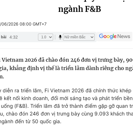
ngành F&B
Góc ảnh
/06/2026 08:00 GMT+7
Giáo dục
Công nghệ
4:32
 bài
Tuyển sinh
Hitech Công ng
Học trực tuyến
Sản phẩm
i Vietnam 2026 đã chào đón 246 đơn vị trưng bày, 9
g
Thị trường
gia, khẳng định vị thế là triển lãm dành riêng cho 
Tư vấn
m.
 diễn ra triển lãm, Fi Vietnam 2026 đã chính thức khép l
về kết nối kinh doanh, đổi mới sáng tạo và phát triển b
uống (F&B). Triển lãm đã trở thành điểm gặp gỡ quan 
u, chào đón 246 đơn vị trưng bày cùng 9.093 khách t
ngành đến từ 50 quốc gia.