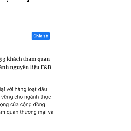
Liên hệ toà soạn
Chia sẻ
hệ tương lai
093 khách tham quan
ngành nguyên liệu F&B
ại với hàng loạt dấu
ền vững cho ngành thực
trọng của cộng đồng
ham quan thương mại và