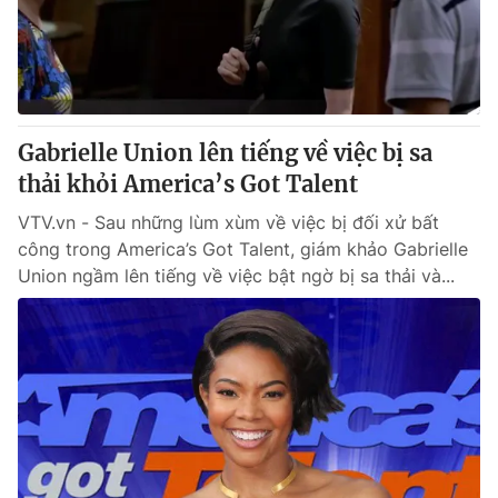
Giao lưu trực tuyến
Sản phẩm
Lịch phát sóng
Thị trường
Tư vấn
Chuyên mục khác
Gabrielle Union lên tiếng về việc bị sa
thải khỏi America’s Got Talent
Emagazine
Podcast
VTV.vn - Sau những lùm xùm về việc bị đối xử bất
công trong America’s Got Talent, giám khảo Gabrielle
Photo
Infographic
Union ngầm lên tiếng về việc bật ngờ bị sa thải và...
Video
Shorts video
VTV Money
VTV Thể thao
VTV Sức khoẻ
Bất động sản