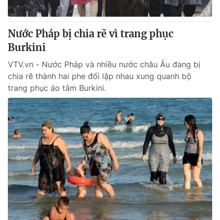
Nước Pháp bị chia rẽ vì trang phục
Burkini
® Cấm sao chép dưới mọi hình thức nếu không có sự chấp
thuận bằng văn bản. Ghi rõ nguồn VTV.vn khi phát hành lại
VTV.vn - Nước Pháp và nhiều nước châu Âu đang bị
thông tin từ website này.
chia rẽ thành hai phe đối lập nhau xung quanh bộ
trang phục áo tắm Burkini.