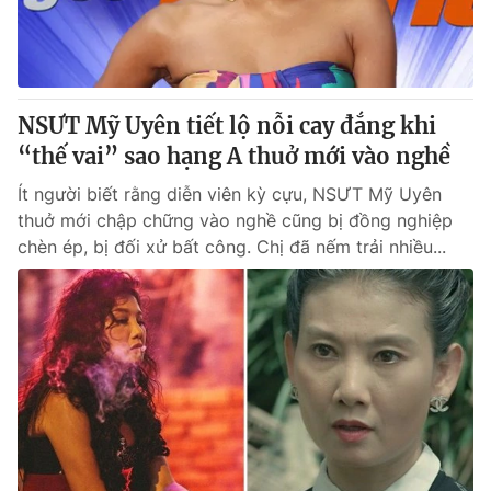
Thị trường 24h
Tấm lòng Việt
VTV4
Vươn mình bằng AI
NSƯT Mỹ Uyên tiết lộ nỗi cay đắng khi
VTV9
VTV8
“thế vai” sao hạng A thuở mới vào nghề
Ít người biết rằng diễn viên kỳ cựu, NSƯT Mỹ Uyên
Liên hệ tòa soạn
English
thuở mới chập chững vào nghề cũng bị đồng nghiệp
chèn ép, bị đối xử bất công. Chị đã nếm trải nhiều...
THỜI BÁO VTV
Theo dõi báo trên
Cơ quan chủ quản:
Đài Truyền hình Việt Nam