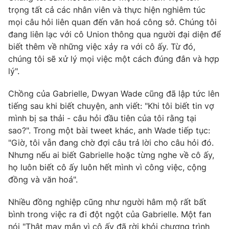
Ðiện thoại Thời báo VTV:
024.66 897 897
trọng tất cả các nhân viên và thực hiện nghiêm túc
Email:
toasoan@vtv.vn
mọi câu hỏi liên quan đến văn hoá công sở. Chúng tôi
đang liên lạc với cô Union thông qua người đại diện để
Liên hệ quảng cáo:
024-7300.7108
biết thêm về những việc xảy ra với cô ấy. Từ đó,
chúng tôi sẽ xử lý mọi việc một cách đúng đắn và hợp
lý".
Chồng của Gabrielle, Dwyan Wade cũng đã lập tức lên
tiếng sau khi biết chuyện, anh viết: "Khi tôi biết tin vợ
mình bị sa thải - câu hỏi đầu tiên của tôi rằng tại
sao?". Trong một bài tweet khác, anh Wade tiếp tục:
"Giờ, tôi vẫn đang chờ đợi câu trả lời cho câu hỏi đó.
Nhưng nếu ai biết Gabrielle hoặc từng nghe về cô ấy,
họ luôn biết cô ấy luôn hết mình vì công việc, cộng
® Cấm sao chép dưới mọi hình thức nếu không có sự chấp
đồng và văn hoá".
thuận bằng văn bản. Ghi rõ nguồn VTV.vn khi phát hành lại
thông tin từ website này.
Nhiều đồng nghiệp cũng như người hâm mộ rất bất
bình trong việc ra đi đột ngột của Gabrielle. Một fan
nói "Thật may mắn vì cô ấy đã rời khỏi chương trình