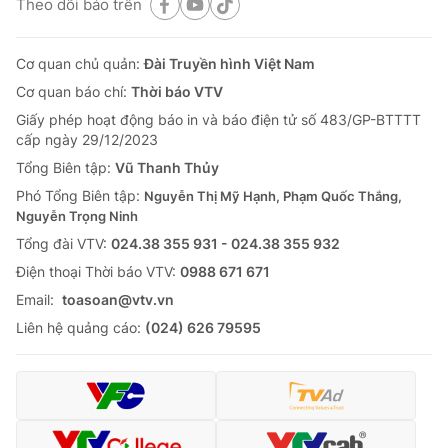
Theo dõi báo trên
Cơ quan chủ quản:
Đài Truyền hình Việt Nam
Cơ quan báo chí:
Thời báo VTV
Giấy phép hoạt động báo in và báo điện tử số 483/GP-BTTTT
cấp ngày 29/12/2023
Tổng Biên tập:
Vũ Thanh Thủy
Phó Tổng Biên tập:
Nguyễn Thị Mỹ Hạnh, Phạm Quốc Thắng,
Nguyễn Trọng Ninh
Tổng đài VTV:
024.38 355 931 - 024.38 355 932
Ðiện thoại Thời báo VTV:
0988 671 671
Email:
toasoan@vtv.vn
Liên hệ quảng cáo:
(024) 626 79595