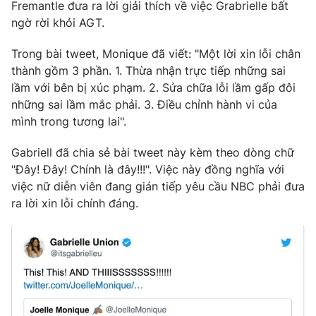
Phim VTV
Fremantle đưa ra lời giải thích về việc Grabrielle bất
Giải trí
ngờ rời khỏi AGT.
Hậu trường
Điện ảnh
Trong bài tweet, Monique đã viết: "Một lời xin lỗi chân
Đời sống
Nhân vật
thành gồm 3 phần. 1. Thừa nhận trực tiếp những sai
Âm nhạc
Du lịch
lầm với bên bị xúc phạm. 2. Sửa chữa lỗi lầm gấp đôi
Khán giả
Giáo dục
Sao
những sai lầm mắc phải. 3. Điều chỉnh hành vi của
Làm đẹp
Giải sao mai
mình trong tương lai".
Tuyển sinh
Công nghệ
Chất lượng cuộc sống
Gabriell đã chia sẻ bài tweet này kèm theo dòng chữ
Học trực tuyến
Hitech Công nghệ tương lai
"Đây! Đây! Chính là đây!!!". Việc này đồng nghĩa với
Giao lưu trực tuyến
việc nữ diễn viên đang gián tiếp yêu cầu NBC phải đưa
Sản phẩm
ra lời xin lỗi chính đáng.
Lịch phát sóng
Thị trường
Tư vấn
Chuyên mục khác
Emagazine
Podcast