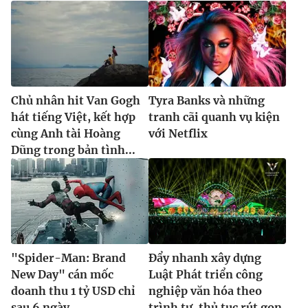
Chủ nhân hit Van Gogh
Tyra Banks và những
hát tiếng Việt, kết hợp
tranh cãi quanh vụ kiện
cùng Anh tài Hoàng
với Netflix
Dũng trong bản tình...
"Spider-Man: Brand
Đẩy nhanh xây dựng
New Day" cán mốc
Luật Phát triển công
doanh thu 1 tỷ USD chỉ
nghiệp văn hóa theo
sau 6 ngày
trình tự, thủ tục rút gọn