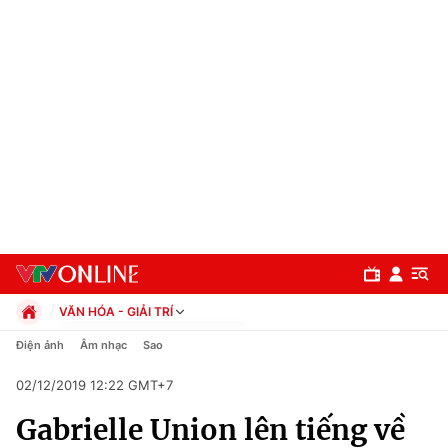
VĂN HÓA - GIẢI TRÍ
Chính trị
Điện ảnh
Âm nhạc
Sao
Xã hội
02/12/2019 12:22 GMT+7
Pháp luật
Chuyên mục
Kinh tế
Gabrielle Union lên tiếng về
Thể thao