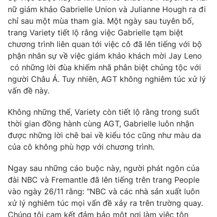
nữ giám khảo Gabrielle Union và Julianne Hough ra đi
chỉ sau một mùa tham gia. Một ngày sau tuyên bố,
trang Variety tiết lộ rằng việc Gabrielle tạm biệt
chương trình liên quan tới việc cô đã lên tiếng với bộ
THỜI BÁO VTV
phận nhân sự về việc giám khảo khách mời Jay Leno
có những lời đùa khiếm nhã phân biệt chủng tộc với
người Châu Á. Tuy nhiên, AGT không nghiêm túc xử lý
vấn đề này.
Theo dõi báo trên
Không những thế, Variety còn tiết lộ rằng trong suốt
Cơ quan chủ quản:
Đài Truyền hình Việt Nam
thời gian đồng hành cùng AGT, Gabrielle luôn nhận
được những lời chê bai về kiểu tóc cũng như màu da
Cơ quan báo chí:
Thời báo VTV
của cô không phù hợp với chương trình.
Giấy phép hoạt động báo in và báo điện tử số 483/GP-BTTTT
cấp ngày 29/12/2023
Ngay sau những cáo buộc này, người phát ngôn của
Tổng Biên tập:
Vũ Thanh Thủy
đài NBC và Fremantle đã lên tiếng trên trang People
Phó Tổng Biên tập:
Nguyễn Thị Mỹ Hạnh, Phạm Quốc Thắng,
vào ngày 26/11 rằng: "NBC và các nhà sản xuất luôn
Nguyễn Trọng Ninh
xử lý nghiêm túc mọi vấn đề xảy ra trên trường quay.
Tổng đài VTV:
024.38 355 931 - 024.38 355 932
Chúng tôi cam kết đảm bảo một nơi làm việc tôn