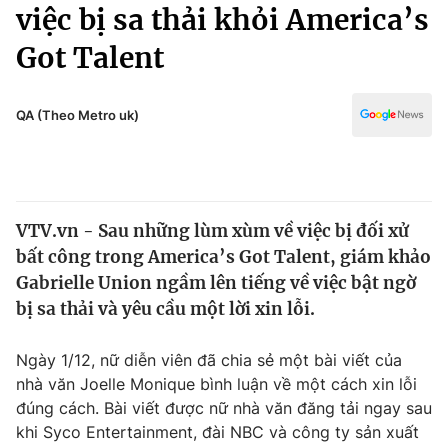
Chính trị
việc bị sa thải khỏi America’s
Truyền hình
Got Talent
Văn hóa - Giải trí
Xã hội
Y tế
Đời sống
QA (Theo Metro uk)
Pháp luật
Công nghệ
Giáo dục
Y tế
VTV.vn - Sau những lùm xùm về việc bị đối xử
Thế giới
bất công trong America’s Got Talent, giám khảo
Tin tức
Gabrielle Union ngầm lên tiếng về việc bật ngờ
Kinh tế
bị sa thải và yêu cầu một lời xin lỗi.
Thế giới đó đây
Tài chính
Dữ liệu và đời sống
Câu chuyện quốc tế
Ngày 1/12, nữ diễn viên đã chia sẻ một bài viết của
Thị trường
nhà văn Joelle Monique bình luận về một cách xin lỗi
đúng cách. Bài viết được nữ nhà văn đăng tải ngay sau
Truyền hình
Góc doanh nghiệp
khi Syco Entertainment, đài NBC và công ty sản xuất