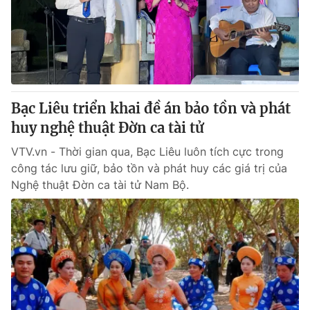
Tin tức
Kinh tế
Thế giới đó đây
Tài chính
Dữ liệu và đời sống
Câu chuyện quốc tế
Thị trường
Bạc Liêu triển khai đề án bảo tồn và phát
Truyền hình
Góc doanh nghiệp
huy nghệ thuật Đờn ca tài tử
Phim VTV
Giải trí
VTV.vn - Thời gian qua, Bạc Liêu luôn tích cực trong
Hậu trường
công tác lưu giữ, bảo tồn và phát huy các giá trị của
Điện ảnh
Nghệ thuật Đờn ca tài tử Nam Bộ.
Đời sống
Nhân vật
Âm nhạc
Du lịch
Khán giả
Giáo dục
Sao
Làm đẹp
Giải sao mai
Tuyển sinh
Công nghệ
Chất lượng cuộc sống
Học trực tuyến
Hitech Công nghệ tương lai