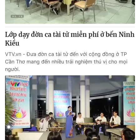
Thị trường 24h
Tấm lòng Việt
VTV4
Vươn mình bằng AI
Lớp dạy đờn ca tài tử miễn phí ở bến Ninh
VTV9
VTV8
Kiều
VTV.vn - Đưa đờn ca tài tử đến với cộng đồng ở TP
Liên hệ tòa soạn
English
Cần Thơ mang đến nhiều trải nghiệm thú vị cho mọi
người.
THỜI BÁO VTV
Theo dõi báo trên
Cơ quan chủ quản:
Đài Truyền hình Việt Nam
Cơ quan báo chí:
Thời báo VTV