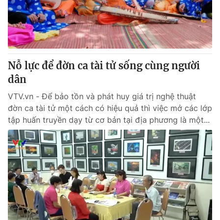
Giao lưu trực tuyến
Sản phẩm
Lịch phát sóng
Thị trường
Tư vấn
Nỗ lực để đờn ca tài tử sống cùng người
Chuyên mục khác
dân
Emagazine
Podcast
VTV.vn - Để bảo tồn và phát huy giá trị nghệ thuật
đờn ca tài tử một cách có hiệu quả thì việc mở các lớp
Photo
Infographic
tập huấn truyền dạy từ cơ bản tại địa phương là một...
Video
Shorts video
VTV Money
VTV Thể thao
VTV Sức khoẻ
Bất động sản