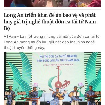
® Cấm sao chép dưới mọi hình thức nếu không có sự chấp
Long An triển khai đề án bảo vệ và phát
thuận bằng văn bản. Ghi rõ nguồn VTV.vn khi phát hành lại
huy giá trị nghệ thuật đờn ca tài tử Nam
thông tin từ website này.
Bộ
VTV.vn - Là một trong những cái nôi của đờn ca tài tử,
Long An mong muốn lưu giữ nèt đẹp loại hình nghệ
thuật truyền thống này.