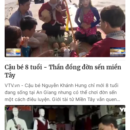
Cậu bé 8 tuổi - Thần đồng đờn sến miền
Tây
VTV.vn - Cậu bé Nguyễn Khánh Hưng chỉ mới 8 tuổi
đang sống tại An Giang nhưng có thể chơi đờn sến
một cách điêu luyện. Giới tài tử Miền Tây vẫn quen...