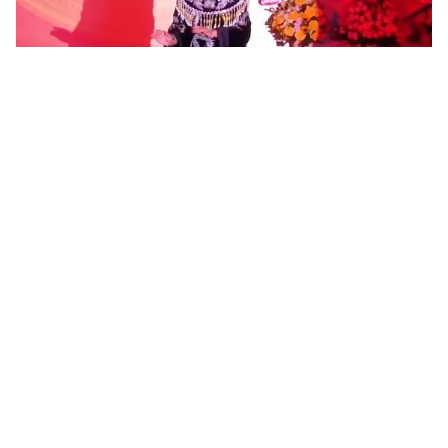
Tin mới
Video
Live
Emagazine
Trang chủ
Bế mạc Liên hoan Đờn ca tài tử - Dân ca
Nam Bộ thành phố Cần Thơ năm 2019
VTV.vn - Tối 24/11, tại Cần Thơ đã diễn ra Lễ bế mạc
Liên hoan Đờn ca tài tử - Dân ca Nam Bộ thành phố
Cần Thơ năm 2019.