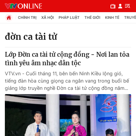
CHÍNH TRỊ
XÃ HỘI
PHÁP LUẬT
THẾ GIỚI
KINH TẾ
TRUYỀ
đờn ca tài tử
Chuyên mục
Lớp Đờn ca tài tử cộng đồng - Nơi lan tỏa
Chính trị
tình yêu âm nhạc dân tộc
VTV.vn - Cuối tháng 11, bên bến Ninh Kiều lộng gió,
Xã hội
tiếng đàn hòa cùng giọng ca ngân vang trong buổi bế
giảng lớp truyền nghề Đờn ca tài tử cộng đồng năm...
Pháp luật
Y tế
Thế giới