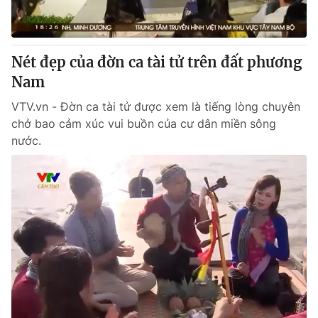
Giấy phép hoạt động báo in và báo điện tử số 483/GP-BTTTT
cấp ngày 29/12/2023
Tổng Biên tập:
Vũ Thanh Thủy
Nét đẹp của đờn ca tài tử trên đất phương
Phó Tổng Biên tập:
Nguyễn Thị Mỹ Hạnh, Phạm Quốc Thắng,
Nam
Nguyễn Trọng Ninh
Tổng đài VTV:
024.38 355 931 - 024.38 355 932
VTV.vn - Đờn ca tài tử được xem là tiếng lòng chuyên
Ðiện thoại Thời báo VTV:
024.66 897 897
chở bao cảm xúc vui buồn của cư dân miền sông
Email:
toasoan@vtv.vn
nước.
Liên hệ quảng cáo:
024-7300.7108