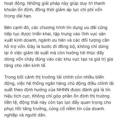
hoạt động. Những giải pháp này giúp duy trì thanh
Ðiện thoại Thời báo VTV:
024.66 897 897
khoản ổn định, đồng thời giảm áp lực chi phí vốn
Email:
toasoan@vtv.vn
trong dài hạn.
Liên hệ quảng cáo:
024-7300.7108
Bên cạnh đó, các chương trình tín dụng ưu đãi cũng
tiếp tục được triển khai, tập trung vào lĩnh vực sản
xuất kinh doanh, ngành ưu tiên và các đối tượng cần
hỗ trợ vốn. Đây là bước đi đồng bộ, không chỉ dừng
lại ở việc giảm lãi suất mà còn hướng tới thúc đẩy
dòng vốn chảy đúng vào các khu vực tạo ra giá trị gia
tăng cho nền kinh tế.
Trong bối cảnh thị trường tài chính còn nhiều biến
động, việc hệ thống ngân hàng chủ động điều chỉnh lãi
suất theo định hướng của NHNN được đánh giá là tín
® Cấm sao chép dưới mọi hình thức nếu không có sự chấp
hiệu tích cực. Không chỉ góp phần ổn định thị trường
thuận bằng văn bản. Ghi rõ nguồn VTV.vn khi phát hành lại
tiền tệ, động thái này còn tạo lực đẩy quan trọng cho
thông tin từ website này.
phục hồi tăng trưởng, củng cố niềm tin của doanh
nghiệp và người dân.