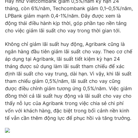
Hay như Vietcombank giảm 0,5%/năm kỳ hạn 24
tháng, còn 6%/năm, Techcombank giảm 0,1–0,5%/năm,
Photo
Infographic
LPBank giảm mạnh 0,4-1%/năm. Đây được xem là
động thái điều hành kịp thời, góp phần tạo nền tảng
Video
Shorts video
cho việc giảm lãi suất cho vay trong thời gian tới.
Không chỉ giảm lãi suất huy động, Agribank cũng là
VTV Money
VTV Thể thao
ngân hàng đầu tiên giảm lãi suất cho vay. Theo cơ chế
áp dụng tại Agribank, lãi suất tiết kiệm kỳ hạn 24
VTV Sức khoẻ
Bất động sản
tháng được sử dụng làm lãi suất tham chiếu để xác
định lãi suất cho vay trung, dài hạn. Vì vậy, khi lãi suất
tham chiếu giảm 0,5%/năm, lãi suất cho vay cũng
Thị trường 24h
Tấm lòng Việt
được điều chỉnh giảm tương ứng 0,5%/năm. Việc giảm
đồng thời cả lãi suất huy động và lãi suất cho vay cho
VTV4
Vươn mình bằng AI
thấy nỗ lực của Agribank trong việc chia sẻ chi phí
vốn với khách hàng, đặc biệt trong bối cảnh nền kinh
VTV9
VTV8
tế vẫn cần thêm động lực để phục hồi và tăng trưởng.
Liên hệ tòa soạn
English