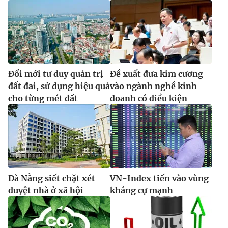
Đổi mới tư duy quản trị
Đề xuất đưa kim cương
đất đai, sử dụng hiệu quả
vào ngành nghề kinh
cho từng mét đất
doanh có điều kiện
Đà Nẵng siết chặt xét
VN-Index tiến vào vùng
duyệt nhà ở xã hội
kháng cự mạnh