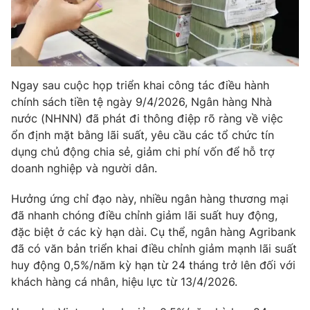
Phim VTV
Giải trí
Hậu trường
Điện ảnh
Đời sống
Nhân vật
Âm nhạc
Du lịch
Ngay sau cuộc họp triển khai công tác điều hành
Khán giả
Giáo dục
Sao
chính sách tiền tệ ngày 9/4/2026, Ngân hàng Nhà
Làm đẹp
Giải sao mai
nước (NHNN) đã phát đi thông điệp rõ ràng về việc
Tuyển sinh
ổn định mặt bằng lãi suất, yêu cầu các tổ chức tín
Công nghệ
Chất lượng cuộc sống
dụng chủ động chia sẻ, giảm chi phí vốn để hỗ trợ
Học trực tuyến
Hitech Công nghệ tương lai
doanh nghiệp và người dân.
Giao lưu trực tuyến
Sản phẩm
Hưởng ứng chỉ đạo này, nhiều ngân hàng thương mại
đã nhanh chóng điều chỉnh giảm lãi suất huy động,
Lịch phát sóng
Thị trường
đặc biệt ở các kỳ hạn dài. Cụ thể, ngân hàng Agribank
Tư vấn
đã có văn bản triển khai điều chỉnh giảm mạnh lãi suất
huy động 0,5%/năm kỳ hạn từ 24 tháng trở lên đối với
Chuyên mục khác
khách hàng cá nhân, hiệu lực từ 13/4/2026.
Emagazine
Podcast