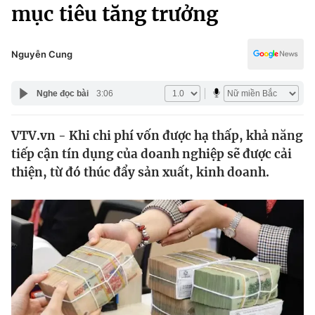
Chính trị
mục tiêu tăng trưởng
Truyền hình
Văn hóa - Giải trí
Xã hội
Y tế
Nguyễn Cung
Đời sống
Pháp luật
Công nghệ
Nghe đọc bài
3:06
Giáo dục
Y tế
VTV.vn - Khi chi phí vốn được hạ thấp, khả năng
tiếp cận tín dụng của doanh nghiệp sẽ được cải
Thế giới
thiện, từ đó thúc đẩy sản xuất, kinh doanh.
Tin tức
Kinh tế
Thế giới đó đây
Tài chính
Dữ liệu và đời sống
Câu chuyện quốc tế
Thị trường
Truyền hình
Góc doanh nghiệp