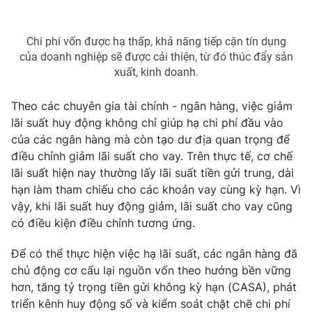
Chi phí vốn được hạ thấp, khả năng tiếp cận tín dụng
của doanh nghiệp sẽ được cải thiện, từ đó thúc đẩy sản
THỜI BÁO VTV
xuất, kinh doanh.
Theo các chuyên gia tài chính - ngân hàng, việc giảm
lãi suất huy động không chỉ giúp hạ chi phí đầu vào
Theo dõi báo trên
của các ngân hàng mà còn tạo dư địa quan trọng để
điều chỉnh giảm lãi suất cho vay. Trên thực tế, cơ chế
lãi suất hiện nay thường lấy lãi suất tiền gửi trung, dài
Cơ quan chủ quản:
Đài Truyền hình Việt Nam
hạn làm tham chiếu cho các khoản vay cùng kỳ hạn. Vì
Cơ quan báo chí:
Thời báo VTV
vậy, khi lãi suất huy động giảm, lãi suất cho vay cũng
Giấy phép hoạt động báo in và báo điện tử số 483/GP-BTTTT
có điều kiện điều chỉnh tương ứng.
cấp ngày 29/12/2023
Tổng Biên tập:
Vũ Thanh Thủy
Để có thể thực hiện việc hạ lãi suất, các ngân hàng đã
Phó Tổng Biên tập:
Nguyễn Thị Mỹ Hạnh, Phạm Quốc Thắng,
chủ động cơ cấu lại nguồn vốn theo hướng bền vững
Nguyễn Trọng Ninh
hơn, tăng tỷ trọng tiền gửi không kỳ hạn (CASA), phát
Tổng đài VTV:
024.38 355 931 - 024.38 355 932
triển kênh huy động số và kiểm soát chặt chẽ chi phí