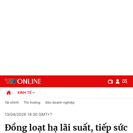
KINH TẾ
Chính trị
Tài chính
Thị trường
Góc doanh nghiệp
Xã hội
13/04/2026 14:30 GMT+7
Pháp luật
Chuyên mục
Kinh tế
Đồng loạt hạ lãi suất, tiếp sức
Thể thao