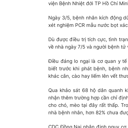
viện Bệnh Nhiệt đới TP Hồ Chí Minh 
Ngày 3/5, bệnh nhân kích động dữ 
xét nghiệm PCR mẫu nước bọt xác đ
Dù được điều trị tích cực, tình tr
về nhà ngày 7/5 và người bệnh tử
Điều đáng lo ngại là cơ quan y t
biết trước khi phát bệnh, bệnh n
khác cắn, cào hay liếm lên vết thư
Qua khảo sát 68 hộ dân quanh k
nhận thêm trường hợp cần chỉ định 
cho chó, mèo tại đây rất thấp. T
nhà bệnh nhân, hơn 82% chưa được
CDC Đồng Nai nhận định nguy cơ p