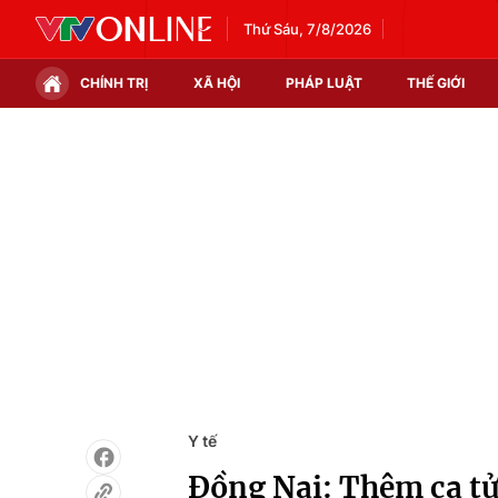
Thứ Sáu, 7/8/2026
CHÍNH TRỊ
XÃ HỘI
PHÁP LUẬT
THẾ GIỚI
Chính trị
Xã hội
Thế giới
Kinh tế
Tin tức
Tài chính
Thế giới đó đây
Thị trường
Câu chuyện quốc tế
Góc doanh nghiệp
Dữ liệu và đời sống
Y tế
Đồng Nai: Thêm ca tử