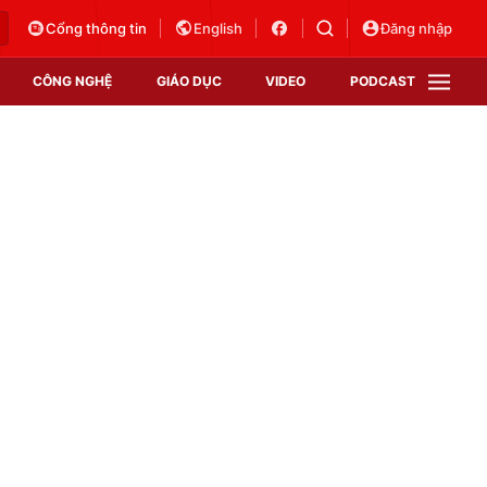
Cổng thông tin
English
Đăng nhập
CÔNG NGHỆ
GIÁO DỤC
VIDEO
PODCAST
VTV Money
VTV Thể thao
VTV Sức khoẻ
Bất động sản
Thị trường 24h
Tấm lòng Việt
Vươn mình bằng AI
VTV4
VTV8
VTV9
Lịch phát sóng
Giao lưu trực tuyến
Sự kiện