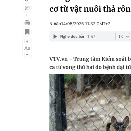
cơ từ vật nuôi thả rô
0
N.Văn
14/05/2026 11:32 GMT+7
Giải trí
Đời sống
1:57
Nghe đọc bài
Điện ảnh
Du lịch
Âm nhạc
Làm đẹp
VTV.vn - Trung tâm Kiểm soát b
Sao
Chất lượng cuộc sốn
ca tử vong thứ hai do bệnh dại 