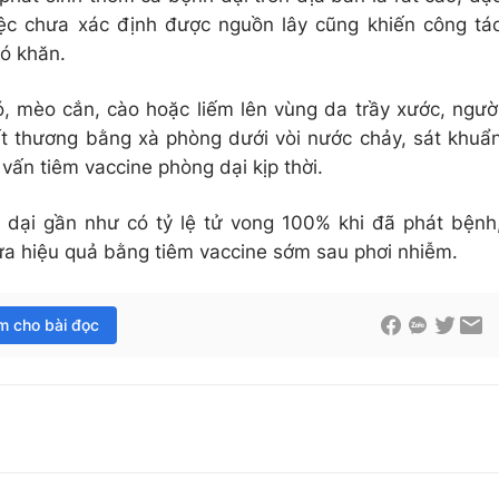
iệc chưa xác định được nguồn lây cũng khiến công tá
ó khăn.
ó, mèo cắn, cào hoặc liếm lên vùng da trầy xước, ngườ
t thương bằng xà phòng dưới vòi nước chảy, sát khuẩ
vấn tiêm vaccine phòng dại kịp thời.
dại gần như có tỷ lệ tử vong 100% khi đã phát bệnh
a hiệu quả bằng tiêm vaccine sớm sau phơi nhiễm.
im cho bài đọc