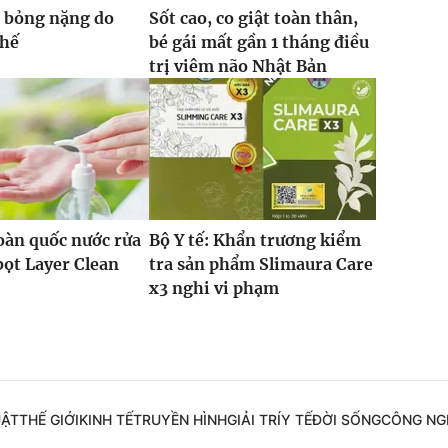
i bỏng nặng do
Sốt cao, co giật toàn thân,
thế
bé gái mất gần 1 tháng điều
trị viêm não Nhật Bản
oàn quốc nước rửa
Bộ Y tế: Khẩn trương kiểm
bọt Layer Clean
tra sản phẩm Slimaura Care
x3 nghi vi phạm
UẬT
THẾ GIỚI
KINH TẾ
TRUYỀN HÌNH
GIẢI TRÍ
Y TẾ
ĐỜI SỐNG
CÔNG NG