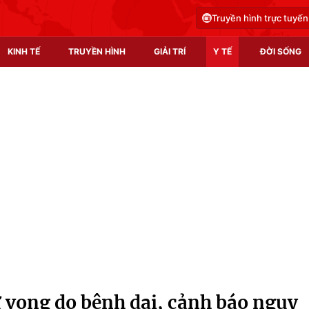
Truyền hình trực tuyến
KINH TẾ
TRUYỀN HÌNH
GIẢI TRÍ
Y TẾ
ĐỜI SỐNG
Pháp luật
Y tế
Truyền hình
Multimedia
Phim VTV
Video
Hậu trường
Shorts video
Nhân vật
Podcast
Khán giả
EMagazine
Giải sao mai
Photo
 vong do bệnh dại, cảnh báo nguy
Infographic