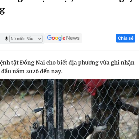
ng
Góc ảnh
Giáo dục
Công nghệ
Chia sẻ
Tuyển sinh
Hitech Công ng
Học trực tuyến
Sản phẩm
ệnh tật Đồng Nai cho biết địa phương vừa ghi nhận
g
Thị trường
từ đầu năm 2026 đến nay.
Tư vấn