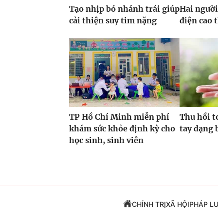
Tạo nhịp bó nhánh trái giúp
Hai ngườ
cải thiện suy tim nặng
điện cao 
TP Hồ Chí Minh miễn phí
Thu hồi t
khám sức khỏe định kỳ cho
tay dạng 
học sinh, sinh viên
CHÍNH TRỊ
XÃ HỘI
PHÁP L