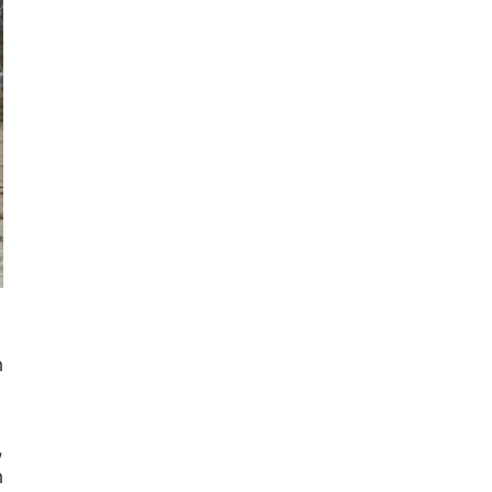
h
,
h