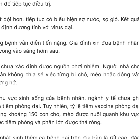
để tiếp tục điều trị.
dội hơn, tiếp tục có biểu hiện sợ nước, sợ gió. Kết qu
ịnh dương tính với virus dại.
ạng bệnh vẫn diễn tiến nặng. Gia đình xin đưa bệnh nhâ
 vong vào sáng hôm sau.
ế chưa xác định được nguồn phơi nhiễm. Người nhà ch
hân không chia sẻ việc từng bị chó, mèo hoặc động vậ
ơng hở.
hu vực sinh sống của bệnh nhân, ngành y tế chưa gh
tiêm phòng dại. Tuy nhiên, tỷ lệ tiêm vaccine phòng dạ
rong khoảng 150 con chó, mèo được nuôi quanh khu vự
 tiêm phòng và phần lớn được thả rông.
hát sinh thêm ca bệnh dại trên địa bàn là rất cao, đặ