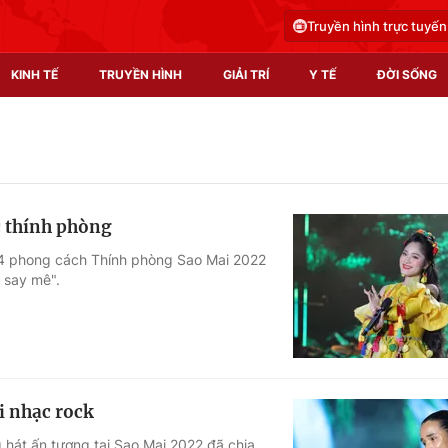
Truyền hình trực tuyến
KINH TẾ
TRUYỀN HÌNH
GIẢI TRÍ
Y TẾ
ĐỜI SỐNG
Pháp luật
Y tế
Truyền hình
Multimedia
c thính phòng
Phim VTV
Video
op 4 phong cách Thính phòng Sao Mai 2022
m say mê".
Hậu trường
Shorts video
Nhân vật
Podcast
Khán giả
EMagazine
Giải sao mai
Photo
i nhạc rock
Infographic
ng hát ấn tượng tại Sao Mai 2022 đã chia