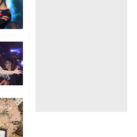
Liên hệ toà soạn
hệ tương lai