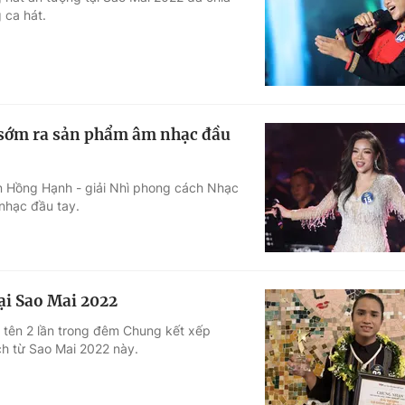
 ca hát.
Góc ảnh
Giáo dục
Công nghệ
Tuyển sinh
Hitech Công ng
 sớm ra sản phẩm âm nhạc đầu
Học trực tuyến
Sản phẩm
oàn Hồng Hạnh - giải Nhì phong cách Nhạc
g
Thị trường
nhạc đầu tay.
Tư vấn
ại Sao Mai 2022
 tên 2 lần trong đêm Chung kết xếp
ch từ Sao Mai 2022 này.