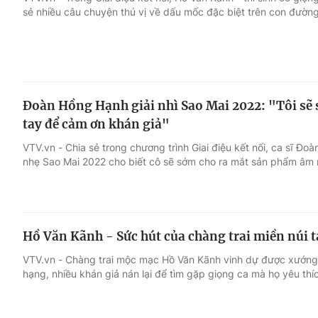
sẻ nhiều câu chuyện thú vị về dấu mốc đặc biệt trên con đường
Giải trí
Đời sống
Điện ảnh
Du lịch
Đoàn Hồng Hạnh giải nhì Sao Mai 2022: "Tôi sẽ
Âm nhạc
Làm đẹp
tay để cảm ơn khán giả"
VTV.vn - Chia sẻ trong chương trình Giai điệu kết nối, ca sĩ Đ
Sao
Chất lượng cuộc sốn
nhẹ Sao Mai 2022 cho biết cô sẽ sớm cho ra mắt sản phẩm âm 
Hồ Văn Kãnh - Sức hút của chàng trai miền núi t
VTV.vn - Chàng trai mộc mạc Hồ Văn Kãnh vinh dự được xướng
hạng, nhiều khán giả nán lại để tìm gặp giọng ca mà họ yêu thí