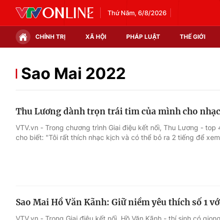
Thứ Năm, 6/8/2026
CHÍNH TRỊ
XÃ HỘI
PHÁP LUẬT
THẾ GIỚI
Chính trị
Xã hội
Sao Mai 2022
Thế giới
Kinh tế
Thu Lương dành trọn trái tim của mình cho nhạ
Tin tức
Tài chính
VTV.vn - Trong chương trình Giai điệu kết nối, Thu Lương - t
cho biết: "Tôi rất thích nhạc kịch và có thể bỏ ra 2 tiếng để xe
Thế giới đó đây
Thị trường
Câu chuyện quốc tế
Góc doanh nghiệp
Dữ liệu và đời sống
Sao Mai Hồ Văn Kãnh: Giữ niềm yêu thích số 1 vớ
VTV.vn - Trong Giai điệu kết nối, Hồ Văn Kãnh - thí sinh có giọ