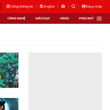
Cổng thông tin
English
Đăng nhập
CÔNG NGHỆ
GIÁO DỤC
VIDEO
PODCAST
VTV Money
VTV Thể thao
VTV Sức khoẻ
Bất động sản
Thị trường 24h
Tấm lòng Việt
Vươn mình bằng AI
VTV4
VTV8
VTV9
Lịch phát sóng
Giao lưu trực tuyến
Sự kiện