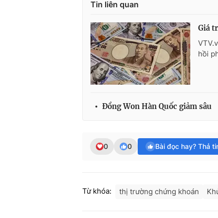
Tin liên quan
Giá t
VTV.v
hồi ph
Đồng Won Hàn Quốc giảm sâu
0
0
Bài đọc hay? Thả t
Từ khóa:
thị trường chứng khoán
Khủ