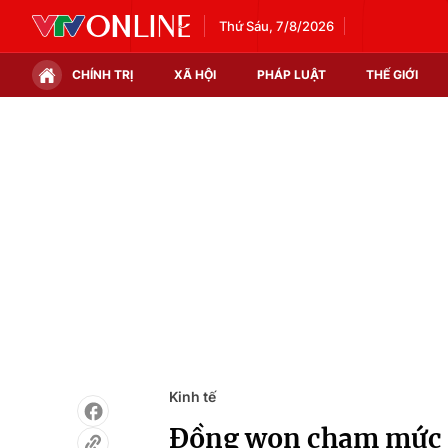
Thứ Sáu, 7/8/2026
CHÍNH TRỊ
XÃ HỘI
PHÁP LUẬT
THẾ GIỚI
Chính trị
Xã hội
Thế giới
Kinh tế
Tin tức
Tài chính
Thế giới đó đây
Thị trường
Câu chuyện quốc tế
Góc doanh nghiệp
Dữ liệu và đời sống
Kinh tế
Đồng won chạm mức t