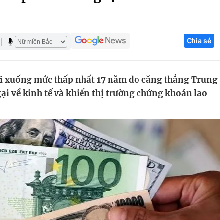
Góc ảnh
Chia sẻ
Giáo dục
Công nghệ
Tuyển sinh
Hitech Công ng
i xuống mức thấp nhất 17 năm do căng thẳng Trung
Học trực tuyến
Sản phẩm
ại về kinh tế và khiến thị trường chứng khoán lao
g
Thị trường
Tư vấn