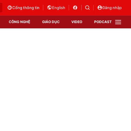
Cổng thông tin
English
Đăng nhập
CÔNG NGHỆ
GIÁO DỤC
VIDEO
PODCAST
VTV Money
VTV Thể thao
VTV Sức khoẻ
Bất động sản
Thị trường 24h
Tấm lòng Việt
Vươn mình bằng AI
VTV4
VTV8
VTV9
Lịch phát sóng
Giao lưu trực tuyến
Sự kiện