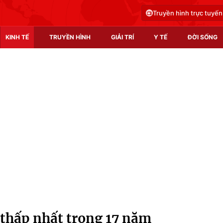
Truyền hình trực tuyến
KINH TẾ
TRUYỀN HÌNH
GIẢI TRÍ
Y TẾ
ĐỜI SỐNG
Pháp luật
Y tế
Truyền hình
Multimedia
Phim VTV
Video
Hậu trường
Shorts video
Nhân vật
Podcast
Khán giả
EMagazine
Giải sao mai
Photo
hấp nhất trong 17 năm
Infographic