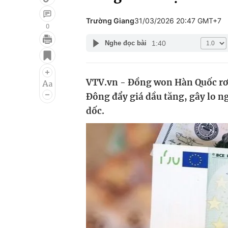
Trường Giang
31/03/2026 20:47 GMT+7
0
1:40
Nghe đọc bài
Giải trí
Đời sống
Điện ảnh
Du lịch
VTV.vn - Đồng won Hàn Quốc rơ
Âm nhạc
Làm đẹp
Đông đẩy giá dầu tăng, gây lo ng
Sao
Chất lượng cuộc sốn
dốc.