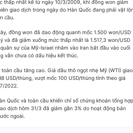
 thấp nhất kể từ ngày 10/3/2009, khi đồng won giảm
iên giao dịch trong ngày do Hàn Quốc đang phải vật lộ
n cầu.
 đây, đồng won đã dao động quanh mốc 1.500 won/USD
lý và đã giảm xuống mức thấp nhất là 1.517,3 won/USD
g quân sự của Mỹ-Israel nhắm vào Iran bắt đầu vào cuối
g vẫn chưa có dấu hiệu kết thúc.
 toàn cầu tăng cao. Giá dầu thô ngọt nhẹ Mỹ (WTI) giao
88 USD/thùng, vượt mốc 100 USD/thùng tính theo giá
 7/2022.
Hàn Quốc và toàn cầu khiến chỉ số chứng khoán tổng hợ
iao dịch hôm 31/3 đã giảm gần 3% do hoạt động bán
ước ngoài.