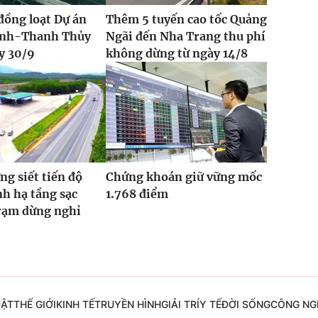
đồng loạt Dự án
Thêm 5 tuyến cao tốc Quảng
Vinh-Thanh Thủy
Ngãi đến Nha Trang thu phí
y 30/9
không dừng từ ngày 14/8
ng siết tiến độ
Chứng khoán giữ vững mốc
h hạ tầng sạc
1.768 điểm
trạm dừng nghỉ
UẬT
THẾ GIỚI
KINH TẾ
TRUYỀN HÌNH
GIẢI TRÍ
Y TẾ
ĐỜI SỐNG
CÔNG NG