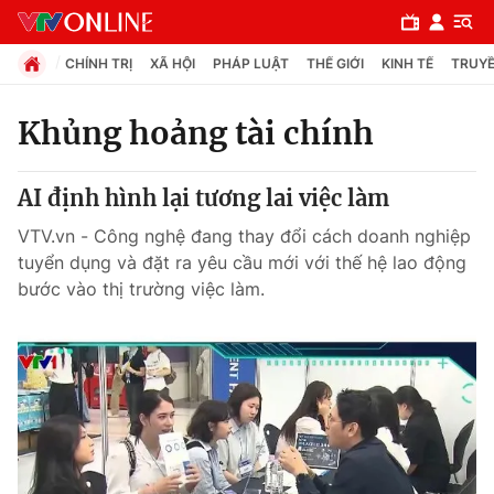
CHÍNH TRỊ
XÃ HỘI
PHÁP LUẬT
THẾ GIỚI
KINH TẾ
TRUYỀ
Khủng hoảng tài chính
Chuyên mục
AI định hình lại tương lai việc làm
Chính trị
VTV.vn - Công nghệ đang thay đổi cách doanh nghiệp
tuyển dụng và đặt ra yêu cầu mới với thế hệ lao động
Xã hội
bước vào thị trường việc làm.
Pháp luật
Y tế
Thế giới