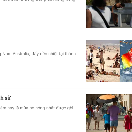
Góc ảnh
Giáo dục
Công nghệ
Tuyển sinh
Hitech Công ng
Học trực tuyến
Sản phẩm
Nam Australia, đẩy nền nhiệt tại thành
g
Thị trường
Tư vấn
ch sử
năm nay là mùa hè nóng nhất được ghi