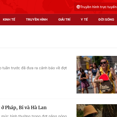
Truyền hình trực tuyến
KINH TẾ
TRUYỀN HÌNH
GIẢI TRÍ
Y TẾ
ĐỜI SỐNG
Pháp luật
Y tế
Truyền hình
Multimedia
Phim VTV
Video
 tuần trước đã đưa ra cảnh báo về đợt
Hậu trường
Shorts video
Nhân vật
Podcast
Khán giả
EMagazine
Giải sao mai
Photo
 ở Pháp, Bỉ và Hà Lan
Infographic
t mức bình thường trong đợt nắng nóng