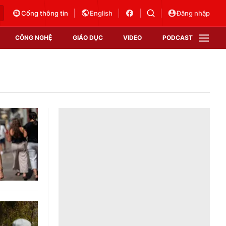
Cổng thông tin
English
Đăng nhập
CÔNG NGHỆ
GIÁO DỤC
VIDEO
PODCAST
VTV Money
VTV Thể thao
VTV Sức khoẻ
Bất động sản
Thị trường 24h
Tấm lòng Việt
Vươn mình bằng AI
VTV4
VTV8
VTV9
Lịch phát sóng
Giao lưu trực tuyến
Sự kiện