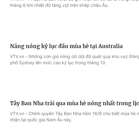
tháng 6 khi nhiệt độ tăng vọt trên khắp châu Âu.
Giải trí
Đời sống
Điện ảnh
Du lịch
Nắng nóng kỷ lục đầu mùa hè tại Australia
Âm nhạc
Làm đẹp
VTV.vn - Những cơn gió nóng dữ dội đã quét qua khu vực Đông 
phố Sydney lên mức cao kỷ lục trong tháng 10.
Sao
Chất lượng cuộc sốn
Tây Ban Nha trải qua mùa hè nóng nhất trong lị
VTV.vn - Chính quyền Tây Ban Nha hôm 16/9 cho biết mùa hè 
nhận tại quốc gia Nam Âu này.