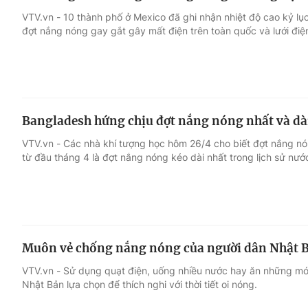
VTV.vn - 10 thành phố ở Mexico đã ghi nhận nhiệt độ cao kỷ lục
đợt nắng nóng gay gắt gây mất điện trên toàn quốc và lưới điện
Bangladesh hứng chịu đợt nắng nóng nhất và dài
VTV.vn - Các nhà khí tượng học hôm 26/4 cho biết đợt nắng n
từ đầu tháng 4 là đợt nắng nóng kéo dài nhất trong lịch sử nướ
Muôn vẻ chống nắng nóng của người dân Nhật 
VTV.vn - Sử dụng quạt điện, uống nhiều nước hay ăn những món
Nhật Bản lựa chọn để thích nghi với thời tiết oi nóng.