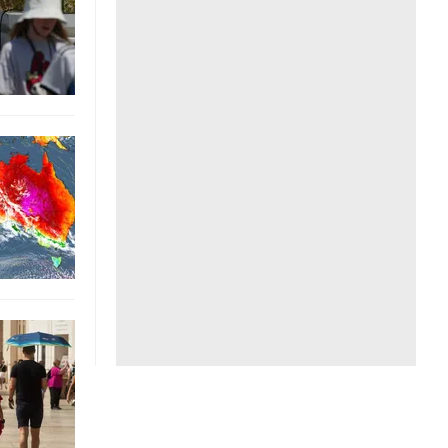
Liên hệ toà soạn
hệ tương lai