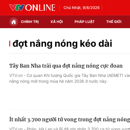
Chủ Nhật, 9/8/2026
CHÍNH TRỊ
XÃ HỘI
PHÁP LUẬT
THẾ GIỚI
Chính trị
Xã hội
đợt nắng nóng kéo dài
Thế giới
Kinh tế
Tây Ban Nha trải qua đợt nắng nóng cực đoan
Tin tức
Tài chính
VTV.vn - Cơ quan Khí tượng Quốc gia Tây Ban Nha (AEMET) vào
nắng nóng mới trong mùa hè năm 2026 ở nước này.
Thế giới đó đây
Thị trường
Câu chuyện quốc tế
Góc doanh nghiệp
Dữ liệu và đời sống
Ít nhất 3.700 người tử vong trong đợt nắng nóng
VTV.vn - Pháp, Hà Lan và Bỉ đã ghi nhận 3.700 ca tử vong vượ