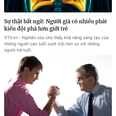
Thị trường 24h
Tấm lòng Việt
VTV4
Vươn mình bằng AI
Sự thật bất ngờ: Người già có nhiều phát
kiến đột phá hơn giới trẻ
VTV9
VTV8
VTV.vn - Nghiên cứu cho thấy khả năng sáng tạo của
những người cao tuổi vượt trội hơn so với những
Liên hệ tòa soạn
English
người trẻ tuổi.
THỜI BÁO VTV
Theo dõi báo trên
Cơ quan chủ quản:
Đài Truyền hình Việt Nam
Cơ quan báo chí:
Thời báo VTV