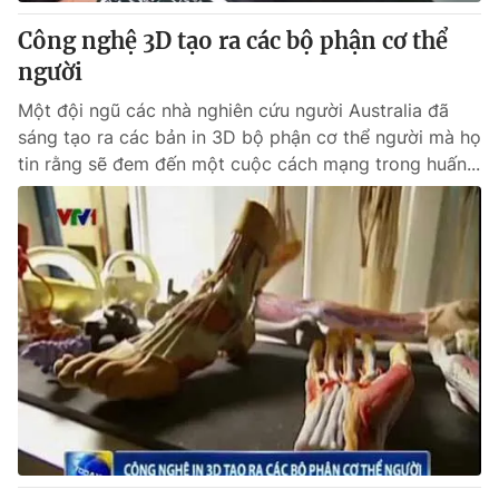
Công nghệ 3D tạo ra các bộ phận cơ thể
® Cấm sao chép dưới mọi hình thức nếu không có sự chấp
người
thuận bằng văn bản. Ghi rõ nguồn VTV.vn khi phát hành lại
thông tin từ website này.
Một đội ngũ các nhà nghiên cứu người Australia đã
sáng tạo ra các bản in 3D bộ phận cơ thể người mà họ
tin rằng sẽ đem đến một cuộc cách mạng trong huấn...