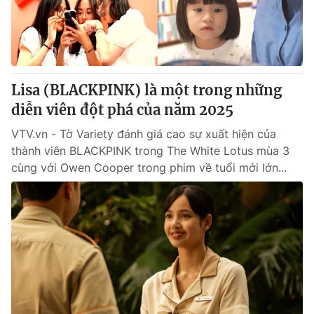
Tin tức
Kinh tế
Thế giới đó đây
Tài chính
Dữ liệu và đời sống
Câu chuyện quốc tế
Thị trường
Lisa (BLACKPINK) là một trong những
diễn viên đột phá của năm 2025
Truyền hình
Góc doanh nghiệp
VTV.vn - Tờ Variety đánh giá cao sự xuất hiện của
Phim VTV
Giải trí
thành viên BLACKPINK trong The White Lotus mùa 3
Hậu trường
cùng với Owen Cooper trong phim về tuổi mới lớn...
Điện ảnh
Đời sống
Nhân vật
Âm nhạc
Du lịch
Khán giả
Giáo dục
Sao
Làm đẹp
Giải sao mai
Tuyển sinh
Công nghệ
Chất lượng cuộc sống
Học trực tuyến
Hitech Công nghệ tương lai