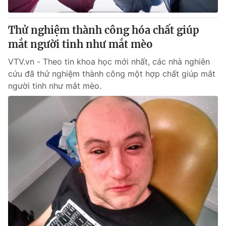
Giấy phép hoạt động báo in và báo điện tử số 483/GP-BTTTT
cấp ngày 29/12/2023
Thử nghiệm thành công hóa chất giúp
Tổng Biên tập:
Vũ Thanh Thủy
mắt người tinh như mắt mèo
Phó Tổng Biên tập:
Nguyễn Thị Mỹ Hạnh, Phạm Quốc Thắng,
Nguyễn Trọng Ninh
VTV.vn - Theo tin khoa học mới nhất, các nhà nghiên
Tổng đài VTV:
024.38 355 931 - 024.38 355 932
cứu đã thử nghiệm thành công một hợp chất giúp mắt
Ðiện thoại Thời báo VTV:
024.66 897 897
người tinh như mắt mèo.
Email:
toasoan@vtv.vn
Liên hệ quảng cáo:
024-7300.7108