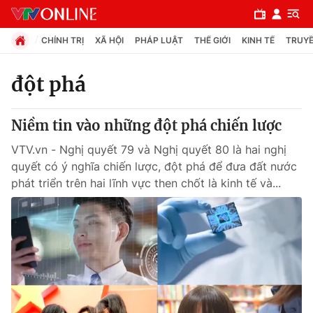
CHÍNH TRỊ
XÃ HỘI
PHÁP LUẬT
THẾ GIỚI
KINH TẾ
TRUYỀ
đột phá
Chuyên mục
Niềm tin vào những đột phá chiến lược
Chính trị
VTV.vn - Nghị quyết 79 và Nghị quyết 80 là hai nghị
quyết có ý nghĩa chiến lược, đột phá để đưa đất nước
Xã hội
phát triển trên hai lĩnh vực then chốt là kinh tế và...
Pháp luật
Y tế
Thế giới