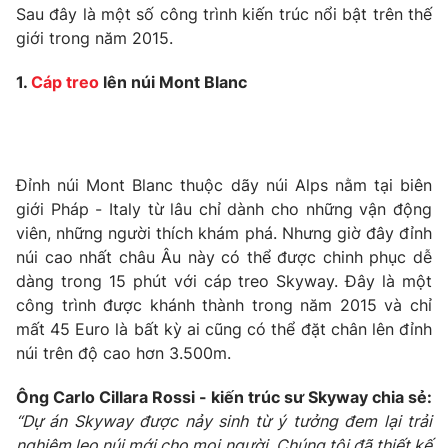
Phim VTV
Sau đây là một số công trình kiến trúc nổi bật trên thế
Giải trí
giới trong năm 2015.
Hậu trường
Điện ảnh
Đời sống
1.
Cáp treo
lên núi Mont Blanc
Nhân vật
Âm nhạc
Du lịch
Khán giả
Giáo dục
Sao
Làm đẹp
Giải sao mai
Tuyển sinh
Đỉnh núi Mont Blanc thuộc dãy núi Alps nằm tại biên
Công nghệ
Chất lượng cuộc sống
giới Pháp - Italy từ lâu chỉ dành cho những vận động
Học trực tuyến
viên, những người thích khám phá. Nhưng giờ đây đỉnh
Hitech Công nghệ tương lai
Giao lưu trực tuyến
núi cao nhất châu Âu này có thể được chinh phục dễ
Sản phẩm
dàng trong 15 phút với cáp treo Skyway. Đây là một
công trình được khánh thành trong năm 2015 và chỉ
Lịch phát sóng
Thị trường
mất 45 Euro là bất kỳ ai cũng có thể đặt chân lên đỉnh
núi trên độ cao hơn 3.500m.
Tư vấn
Chuyên mục khác
Ông Carlo Cillara Rossi - kiến trúc sư Skyway chia sẻ:
“Dự án Skyway được nảy sinh từ ý tưởng đem lại trải
Emagazine
Podcast
nghiệm leo núi mới cho mọi người. Chúng tôi đã thiết kế