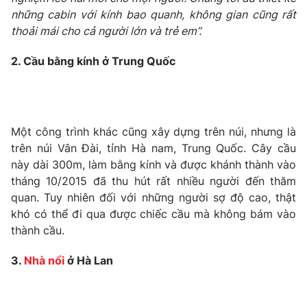
những cabin với kính bao quanh, không gian cũng rất
Photo
Infographic
thoải mái cho cả người lớn và trẻ em”.
2. Cầu bằng kính ở Trung Quốc
Video
Shorts video
VTV Money
VTV Thể thao
Một công trình khác cũng xây dựng trên núi, nhưng là
VTV Sức khoẻ
Bất động sản
trên núi Vân Đài, tỉnh Hà nam, Trung Quốc. Cây cầu
này dài 300m, làm bằng kính và được khánh thành vào
Thị trường 24h
tháng 10/2015 đã thu hút rất nhiều người đến thăm
Tấm lòng Việt
quan. Tuy nhiên đối với những người sợ độ cao, thật
khó có thể đi qua được chiếc cầu mà không bám vào
VTV4
Vươn mình bằng AI
thành cầu.
VTV9
3.
Nhà nổi
ở Hà Lan
VTV8
Liên hệ tòa soạn
English