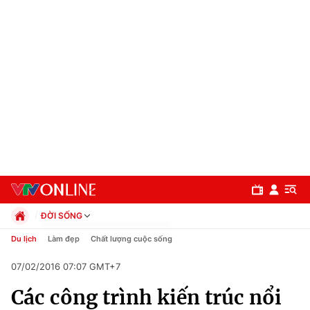
ĐỜI SỐNG
Chính trị
Du lịch
Làm đẹp
Chất lượng cuộc sống
Xã hội
07/02/2016 07:07 GMT+7
Pháp luật
Chuyên mục
Kinh tế
Các công trình kiến trúc nổi
Thể thao