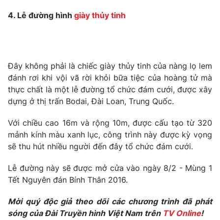
Ðiện thoại Thời báo VTV:
024.66 897 897
4. Lễ đường hình
giày thủy tinh
Email:
toasoan@vtv.vn
Liên hệ quảng cáo:
024-7300.7108
Đây không phải là chiếc giày thủy tinh của nàng lọ lem
đánh rơi khi vội vã rời khỏi bữa tiệc của hoàng tử mà
thực chất là một lễ đường tổ chức đám cưới, được xây
dựng ở thị trấn Bodai, Đài Loan, Trung Quốc.
Với chiều cao 16m và rộng 10m, được cấu tạo từ 320
mảnh kính màu xanh lục, công trình này được kỳ vọng
sẽ thu hút nhiều người đến đây tổ chức đám cưới.
Lễ đường này sẽ được mở cửa vào ngày 8/2 - Mùng 1
® Cấm sao chép dưới mọi hình thức nếu không có sự chấp
Tết Nguyên đán Bính Thân 2016.
thuận bằng văn bản. Ghi rõ nguồn VTV.vn khi phát hành lại
thông tin từ website này.
Mời quý độc giả theo dõi các chương trình đã phát
sóng của Đài Truyền hình Việt Nam trên
TV Online
!