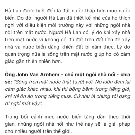
Hà Lan được biết đến là đất nước thấp hơn mực nước
biển. Do đó, người Hà Lan đã thiết kế nhà của họ thích
nghi với điều kiện môi trường này với những ngôi nhà
THỜI BÁO VTV
nổi trên mặt nước. Người Hà Lan có lý do khi xây nhà
trên mặt nước vì không có đủ đất trên đất liền để xây
nhà và nước biển dâng khiến đất bị xâm thực. Lý do
quan trọng nữa là sống trên mặt nước giúp họ có cảm
Theo dõi báo trên
giác gần thiên nhiên hơn.
Ông John Van Arnhem - chủ một ngôi nhà nổi - chia
Cơ quan chủ quản:
Đài Truyền hình Việt Nam
sẻ:
“Sống trên mặt nước thật tuyệt vời. Nó luôn đem lại
Cơ quan báo chí:
Thời báo VTV
cảm giác khác nhau, khi thì bồng bềnh trong tiếng gió,
Giấy phép hoạt động báo in và báo điện tử số 483/GP-BTTTT
khi thì ồn ào trong tiếng mưa. Cứ như là chúng tôi đang
cấp ngày 29/12/2023
đi nghỉ mát vậy”.
Tổng Biên tập:
Vũ Thanh Thủy
Phó Tổng Biên tập:
Nguyễn Thị Mỹ Hạnh, Phạm Quốc Thắng,
Trong bối cảnh mực nước biển tăng dần theo thời
Nguyễn Trọng Ninh
gian, những ngôi nhà nổi như thế này sẽ là giải pháp
Tổng đài VTV:
024.38 355 931 - 024.38 355 932
cho nhiều người trên thế giới.