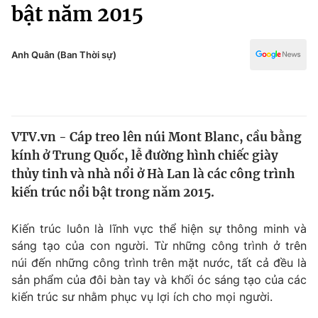
Chính trị
bật năm 2015
Truyền hình
Văn hóa - Giải trí
Xã hội
Y tế
Anh Quân (Ban Thời sự)
Đời sống
Pháp luật
Công nghệ
Giáo dục
Y tế
VTV.vn - Cáp treo lên núi Mont Blanc, cầu bằng
kính ở Trung Quốc, lễ đường hình chiếc giày
Thế giới
thủy tinh và nhà nổi ở Hà Lan là các công trình
kiến trúc nổi bật trong năm 2015.
Tin tức
Kinh tế
Thế giới đó đây
Kiến trúc luôn là lĩnh vực thể hiện sự thông minh và
Tài chính
sáng tạo của con người. Từ những công trình ở trên
Dữ liệu và đời sống
Câu chuyện quốc tế
núi đến những công trình trên mặt nước, tất cả đều là
Thị trường
sản phẩm của đôi bàn tay và khối óc sáng tạo của các
Truyền hình
Góc doanh nghiệp
kiến trúc sư nhằm phục vụ lợi ích cho mọi người.