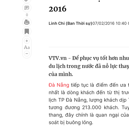
2016
0
Linh Chi (Ban Thời sự)
07/02/2016 10:40
Giải trí
Đời sống
Điện ảnh
Du lịch
Âm nhạc
Làm đẹp
VTV.vn - Để phục vụ tốt hơn nhu
Sao
Chất lượng cuộc sốn
du lịch trong nước đã nỗ lực tha
của mình.
Đà Nẵng
tiếp tục là điểm đến ưa 
nhất là dòng khách đến từ thị t
lịch TP Đà Nẵng, lượng khách dịp
tương đương 213.000 khách. Tuy
thang, đây chính là quan ngại c
soát bị buông lỏng.