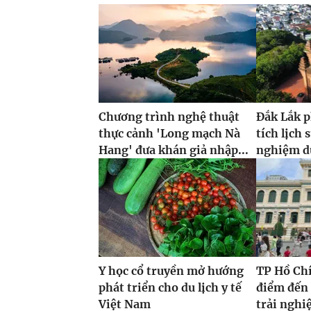
Chương trình nghệ thuật
Đắk Lắk p
thực cảnh 'Long mạch Nà
tích lịch 
Hang' đưa khán giả nhập...
nghiệm du
Y học cổ truyền mở hướng
TP Hồ Ch
phát triển cho du lịch y tế
điểm đến 
Việt Nam
trải nghi