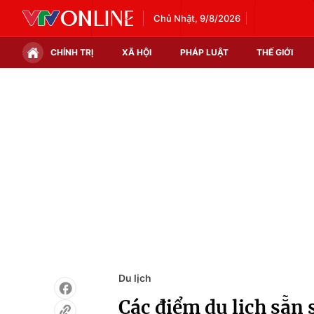
Chủ Nhật, 9/8/2026
CHÍNH TRỊ
XÃ HỘI
PHÁP LUẬT
THẾ GIỚI
Chính trị
Xã hội
Thế giới
Kinh tế
Tin tức
Tài chính
Thế giới đó đây
Thị trường
Câu chuyện quốc tế
Góc doanh nghiệp
Dữ liệu và đời sống
Du lịch
Các điểm du lịch sẵn