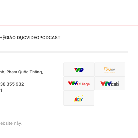
HỆ
GIÁO DỤC
VIDEO
PODCAST
nh, Phạm Quốc Thắng,
.38 355 932
71
ebsite này.