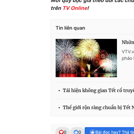
Mời quý độc giả theo dõi các ch
trên
TV Online
!
Tin liên quan
Những
VTV.v
pháo 
Tái hiện không gian Tết cổ truy
Thế giới rộn ràng chuẩn bị Tết
0
0
Bài đọc hay? Thả t