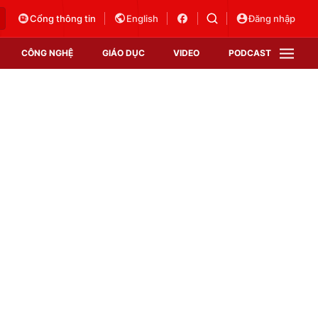
Cổng thông tin
English
Đăng nhập
CÔNG NGHỆ
GIÁO DỤC
VIDEO
PODCAST
VTV Money
VTV Thể thao
VTV Sức khoẻ
Bất động sản
Thị trường 24h
Tấm lòng Việt
Vươn mình bằng AI
VTV4
VTV8
VTV9
Lịch phát sóng
Giao lưu trực tuyến
Sự kiện