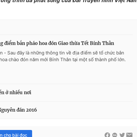
ương trình đã phát sóng của Đài Truyền hình Việt Na
 điểm bắn pháo hoa đón Giao thừa Tết Bính Thân
n - Sau đây là những thông tin về địa điểm sẽ tổ chức bắn
hoa chào đón năm mới Bính Thân tại một số thành phố lớn.
ền ở nhiều nơi
 Nguyên đán 2016
im cho bài đọc