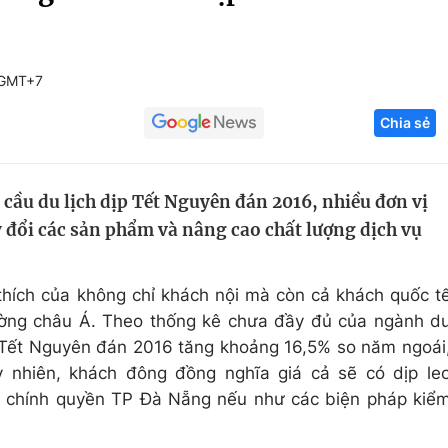
Góc ảnh
 GMT+7
Giáo dục
Công nghệ
Chia sẻ
Tuyển sinh
Hitech Công ng
Học trực tuyến
Sản phẩm
 cầu du lịch dịp Tết Nguyên đán 2016, nhiều đơn vị
g
Thị trường
y đổi các sản phẩm và nâng cao chất lượng dịch vụ
Tư vấn
thích của không chỉ khách nội mà còn cả khách quốc t
rường châu Á. Theo thống kê chưa đầy đủ của ngành d
 Tết Nguyên đán 2016 tăng khoảng 16,5% so năm ngoái
 nhiên, khách đông đồng nghĩa giá cả sẽ có dịp le
ủa chính quyền TP Đà Nẵng nếu như các biện pháp kiể