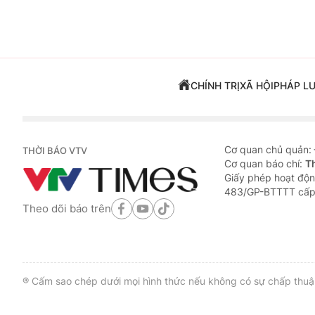
CHÍNH TRỊ
XÃ HỘI
PHÁP L
Cơ quan chủ quản:
THỜI BÁO VTV
Cơ quan báo chí:
T
Giấy phép hoạt độn
483/GP-BTTTT cấp
Theo dõi báo trên
® Cấm sao chép dưới mọi hình thức nếu không có sự chấp thuận 