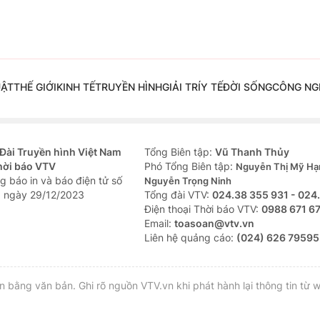
UẬT
THẾ GIỚI
KINH TẾ
TRUYỀN HÌNH
GIẢI TRÍ
Y TẾ
ĐỜI SỐNG
CÔNG NG
Đài Truyền hình Việt Nam
Tổng Biên tập:
Vũ Thanh Thủy
hời báo VTV
Phó Tổng Biên tập:
Nguyễn Thị Mỹ Hạ
g báo in và báo điện tử số
Nguyễn Trọng Ninh
 ngày 29/12/2023
Tổng đài VTV:
024.38 355 931 - 024
Ðiện thoại Thời báo VTV:
0988 671 6
Email:
toasoan@vtv.vn
Liên hệ quảng cáo:
(024) 626 79595
bằng văn bản. Ghi rõ nguồn VTV.vn khi phát hành lại thông tin từ w