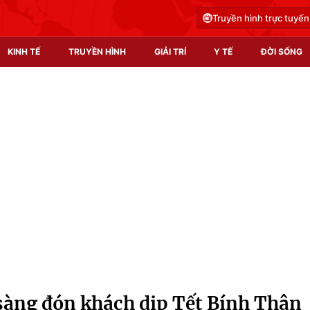
Truyền hình trực tuyến
KINH TẾ
TRUYỀN HÌNH
GIẢI TRÍ
Y TẾ
ĐỜI SỐNG
Pháp luật
Y tế
Truyền hình
Multimedia
Phim VTV
Video
Hậu trường
Shorts video
Nhân vật
Podcast
Khán giả
EMagazine
Giải sao mai
Photo
 sàng đón khách dịp Tết Bính Thân
Infographic