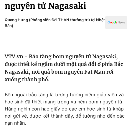
Chính trị
nguyên tử Nagasaki
Truyền hình
Văn hóa - Giải trí
Xã hội
Quang Hưng (Phóng viên Đài THVN thường trú tại Nhật
Y tế
Bản)
Đời sống
Pháp luật
Công nghệ
Giáo dục
Y tế
VTV.vn - Bảo tàng bom nguyên tử Nagasaki,
được thiết kế ngầm dưới một quả đồi ở phía Bắc
Thế giới
Nagasaki, nơi quả bom nguyên Fat Man rơi
xuống thành phố.
Tin tức
Kinh tế
Thế giới đó đây
Bên ngoài bảo tàng là tượng tưởng niệm giáo viên và
Tài chính
học sinh đã thiệt mạng trong vụ ném bom nguyên tử.
Dữ liệu và đời sống
Câu chuyện quốc tế
Hàng nghìn con hạc giấy do các em học sinh từ khắp
Thị trường
nơi gửi về, được kết thành dây, để tưởng nhớ đến các
Truyền hình
Góc doanh nghiệp
nạn nhân.