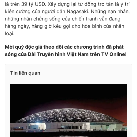
là trên 39 tỷ USD. Xây dựng lại từ đống tro tàn là ý trí
Photo
Infographic
kiên cường của người dân Nagasaki. Những nạn nhân,
những nhân chứng sống của chiến tranh vẫn đang
hàng ngày, hàng giờ kêu gọi cho hòa bình của nhân
Video
Shorts video
loại.
VTV Money
VTV Thể thao
Mời quý độc giả theo dõi các chương trình đã phát
sóng của Đài Truyền hình Việt Nam trên TV Online!
VTV Sức khoẻ
Bất động sản
Tin liên quan
Thị trường 24h
Tấm lòng Việt
VTV4
Vươn mình bằng AI
VTV9
VTV8
Liên hệ tòa soạn
English