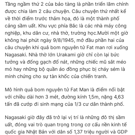
Phim VTV
Tầng ngầm thứ 2 của bảo tàng là phần triển lãm chính
Giải trí
được chia làm 2 câu chuyện. Câu chuyện thứ nhất kể
Hậu trường
về thời điểm trước thảm họa, đó là một thành phố
Điện ảnh
Đời sống
Nhân vật
cảng sầm uất. Khu vực phía Bắc là các nhà máy công
Âm nhạc
nghiệp, khu dân cư, nhà thờ, trường học.Mười một giờ
Du lịch
Khán giả
không hai phút ngày 9/8/1945, mở đầu phần hai của
Giáo dục
Sao
câu chuyện khi quả bom nguyên tử Fat man rơi xuống
Làm đẹp
Giải sao mai
Tuyển sinh
Nagasaki. Nhà thờ lớn Urakami giờ chỉ còn lại bức
Công nghệ
Chất lượng cuộc sống
tưởng và đống gạch đổ nát, những chiếc mũ sắt méo
Học trực tuyến
mó hay những bộ quần áo đồng phục bị cháy sém là
Hitech Công nghệ tương lai
Giao lưu trực tuyến
minh chứng cho sự tàn khốc của chiến tranh.
Sản phẩm
Mô hình quả bom nguyên tử Fat Man là điểm nổi bật
Lịch phát sóng
Thị trường
với chiều dài hơn 3 mét, đường kính 1,5m, nặng 4,63
tấn đã cướp đi sinh mạng của 1/3 cư dân thành phố.
Tư vấn
Chuyên mục khác
Nagasaki giờ đây đã trở lại vị trí là những đô thị sầm
uất, đóng vai trò quan trọng trong cơ cấu nền kinh tế
Emagazine
Podcast
quốc gia Nhật Bản với dân số 1,37 triệu người và GDP