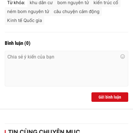
Từ khóa:
khu dân cư
bom nguyên tử
kiến trúc cổ
Ðiện thoại Thời báo VTV:
024.66 897 897
ném bom nguyên tử
câu chuyện cảm động
Email:
toasoan@vtv.vn
Liên hệ quảng cáo:
024-7300.7108
Kinh tế Quốc gia
Bình luận
(
0
)
Gửi bình luận
® Cấm sao chép dưới mọi hình thức nếu không có sự chấp
thuận bằng văn bản. Ghi rõ nguồn VTV.vn khi phát hành lại
thông tin từ website này.
TIN CÙNG CHUYÊN MỤC