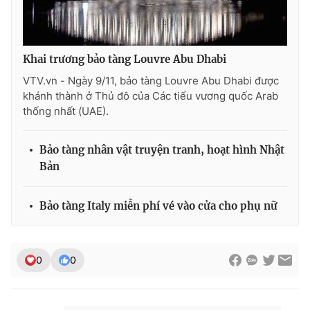
Khai trương bảo tàng Louvre Abu Dhabi
THỜI BÁO VTV
VTV.vn - Ngày 9/11, bảo tàng Louvre Abu Dhabi được
khánh thành ở Thủ đô của Các tiểu vương quốc Arab
thống nhất (UAE).
Theo dõi báo trên
Bảo tàng nhân vật truyện tranh, hoạt hình Nhật
Bản
Cơ quan chủ quản:
Đài Truyền hình Việt Nam
Cơ quan báo chí:
Thời báo VTV
Bảo tàng Italy miễn phí vé vào cửa cho phụ nữ
Giấy phép hoạt động báo in và báo điện tử số 483/GP-BTTTT
cấp ngày 29/12/2023
Tổng Biên tập:
Vũ Thanh Thủy
0
0
Phó Tổng Biên tập:
Nguyễn Thị Mỹ Hạnh, Phạm Quốc Thắng,
Nguyễn Trọng Ninh
Tổng đài VTV:
024.38 355 931 - 024.38 355 932