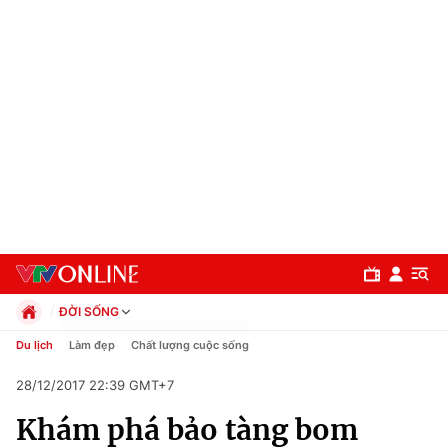
ĐỜI SỐNG
Chính trị
Du lịch
Làm đẹp
Chất lượng cuộc sống
Xã hội
28/12/2017 22:39 GMT+7
Pháp luật
Chuyên mục
Kinh tế
Khám phá bảo tàng bom
Thể thao