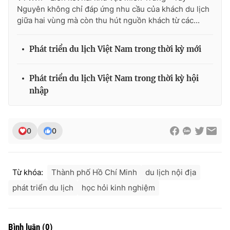
Nguyên không chỉ đáp ứng nhu cầu của khách du lịch
giữa hai vùng mà còn thu hút nguồn khách từ các...
Phát triển du lịch Việt Nam trong thời kỳ mới
THỜI BÁO VTV
Phát triển du lịch Việt Nam trong thời kỳ hội
nhập
Theo dõi báo trên
Cơ quan chủ quản:
Đài Truyền hình Việt Nam
0
0
Cơ quan báo chí:
Thời báo VTV
Giấy phép hoạt động báo in và báo điện tử số 483/GP-BTTTT
cấp ngày 29/12/2023
Từ khóa:
Thành phố Hồ Chí Minh
du lịch nội địa
Tổng Biên tập:
Vũ Thanh Thủy
phát triển du lịch
học hỏi kinh nghiệm
Phó Tổng Biên tập:
Nguyễn Thị Mỹ Hạnh, Phạm Quốc Thắng,
Nguyễn Trọng Ninh
Tổng đài VTV:
024.38 355 931 - 024.38 355 932
Bình luận
(
0
)