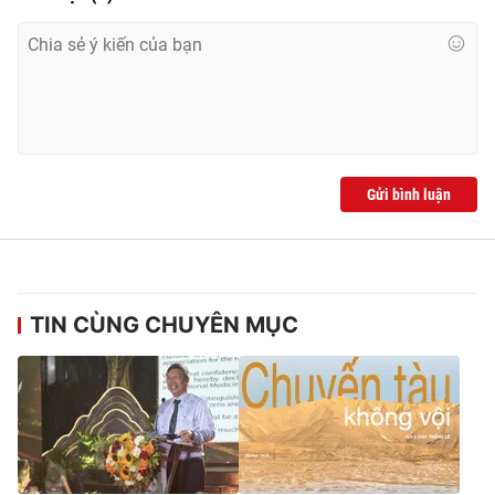
Ðiện thoại Thời báo VTV:
024.66 897 897
Email:
toasoan@vtv.vn
Liên hệ quảng cáo:
024-7300.7108
Gửi bình luận
TIN CÙNG CHUYÊN MỤC
® Cấm sao chép dưới mọi hình thức nếu không có sự chấp
thuận bằng văn bản. Ghi rõ nguồn VTV.vn khi phát hành lại
thông tin từ website này.