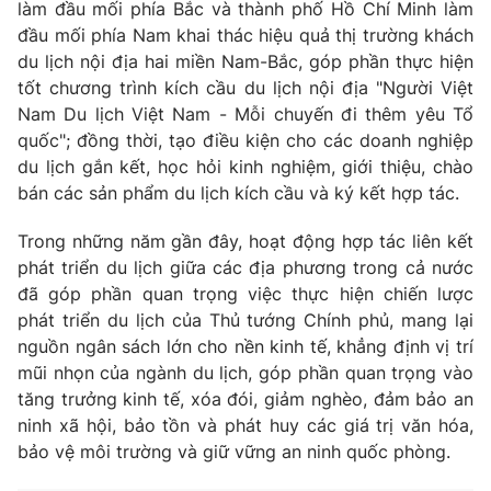
Phim VTV
làm đầu mối phía Bắc và thành phố Hồ Chí Minh làm
Giải trí
đầu mối phía Nam khai thác hiệu quả thị trường khách
Hậu trường
du lịch nội địa hai miền Nam-Bắc, góp phần thực hiện
Điện ảnh
Đời sống
tốt chương trình kích cầu du lịch nội địa "Người Việt
Nhân vật
Âm nhạc
Nam Du lịch Việt Nam - Mỗi chuyến đi thêm yêu Tổ
Du lịch
Khán giả
quốc"; đồng thời, tạo điều kiện cho các doanh nghiệp
Giáo dục
Sao
du lịch gắn kết, học hỏi kinh nghiệm, giới thiệu, chào
Làm đẹp
Giải sao mai
bán các sản phẩm du lịch kích cầu và ký kết hợp tác.
Tuyển sinh
Công nghệ
Chất lượng cuộc sống
Học trực tuyến
Trong những năm gần đây, hoạt động hợp tác liên kết
Hitech Công nghệ tương lai
phát triển du lịch giữa các địa phương trong cả nước
Giao lưu trực tuyến
đã góp phần quan trọng việc thực hiện chiến lược
Sản phẩm
phát triển du lịch của Thủ tướng Chính phủ, mang lại
Lịch phát sóng
nguồn ngân sách lớn cho nền kinh tế, khẳng định vị trí
Thị trường
mũi nhọn của ngành du lịch, góp phần quan trọng vào
Tư vấn
tăng trưởng kinh tế, xóa đói, giảm nghèo, đảm bảo an
Chuyên mục khác
ninh xã hội, bảo tồn và phát huy các giá trị văn hóa,
bảo vệ môi trường và giữ vững an ninh quốc phòng.
Emagazine
Podcast