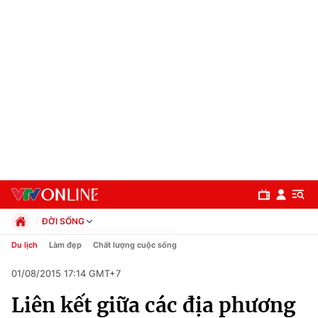
ĐỜI SỐNG
Chính trị
Du lịch
Làm đẹp
Chất lượng cuộc sống
Xã hội
01/08/2015 17:14 GMT+7
Pháp luật
Chuyên mục
Kinh tế
Liên kết giữa các địa phương
Thể thao