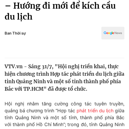
Chính trị
– Hướng đi mới để kích cầu
Truyền hình
du lịch
Văn hóa - Giải trí
Xã hội
Y tế
Đời sống
Ban Thời sự
Pháp luật
Công nghệ
Giáo dục
Y tế
VTV.vn - Sáng 31/7, "Hội nghị triển khai, thực
Thế giới
hiện chương trình Hợp tác phát triển du lịch giữa
Tin tức
tỉnh Quảng Ninh và một số tỉnh thành phố phía
Kinh tế
Bắc với TP.HCM" đã được tổ chức.
Thế giới đó đây
Tài chính
Dữ liệu và đời sống
Câu chuyện quốc tế
Hội nghị nhằm tăng cường công tác tuyên truyền,
Thị trường
quảng bá chương trình “Hợp tác
phát triển du lịch
giữa
tỉnh Quảng Ninh và một số tỉnh, thành phố phía Bắc
Truyền hình
Góc doanh nghiệp
với thành phố Hồ Chí Minh”; trong đó, tỉnh Quảng Ninh