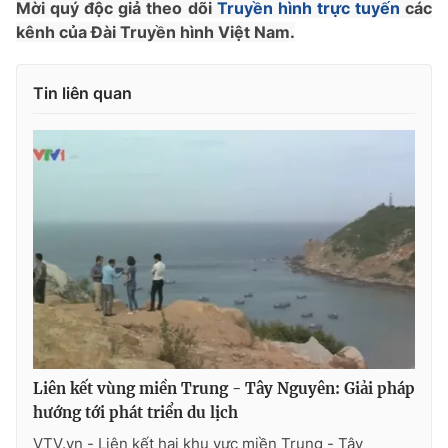
Mời quý độc giả theo dõi
Truyền hình trực tuyến
các
Photo
kênh của Đài Truyền hình Việt Nam.
Infographic
Video
Shorts video
Tin liên quan
VTV Money
VTV Thể thao
VTV Sức khoẻ
Bất động sản
Thị trường 24h
Tấm lòng Việt
VTV4
Vươn mình bằng AI
VTV9
VTV8
Liên kết vùng miền Trung - Tây Nguyên: Giải pháp
hướng tới phát triển du lịch
Liên hệ tòa soạn
English
VTV.vn - Liên kết hai khu vực miền Trung - Tây