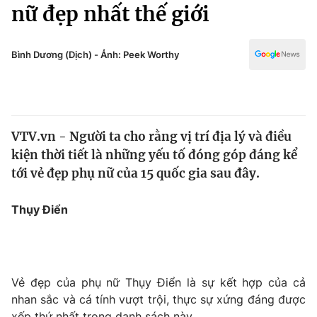
Chính trị
nữ đẹp nhất thế giới
Truyền hình
Văn hóa - Giải trí
Xã hội
Y tế
Bình Dương (Dịch) - Ảnh: Peek Worthy
Đời sống
Pháp luật
Công nghệ
Giáo dục
Y tế
VTV.vn - Người ta cho rằng vị trí địa lý và điều
kiện thời tiết là những yếu tố đóng góp đáng kể
Thế giới
tới vẻ đẹp phụ nữ của 15 quốc gia sau đây.
Tin tức
Kinh tế
Thụy Điển
Thế giới đó đây
Tài chính
Dữ liệu và đời sống
Câu chuyện quốc tế
Thị trường
Vẻ đẹp của phụ nữ Thụy Điển là sự kết hợp của cả
Truyền hình
Góc doanh nghiệp
nhan sắc và cá tính vượt trội, thực sự xứng đáng được
xếp thứ nhất trong danh sách này.