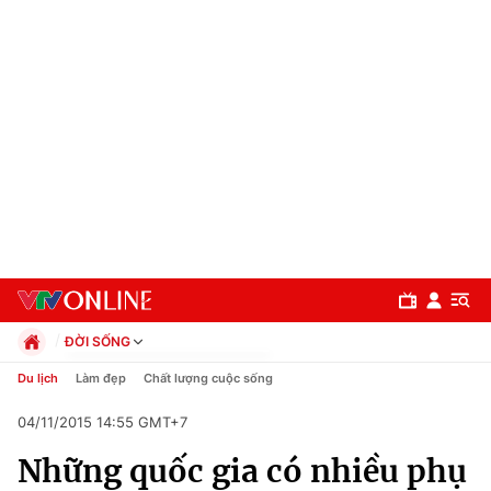
ĐỜI SỐNG
Chính trị
Du lịch
Làm đẹp
Chất lượng cuộc sống
Xã hội
04/11/2015 14:55 GMT+7
Pháp luật
Chuyên mục
Kinh tế
Những quốc gia có nhiều phụ
Thể thao