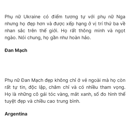
Photo
Infographic
Phụ nữ Ukraine có điểm tương tự với phụ nữ Nga
nhưng họ đẹp hơn và được xếp hạng ở vị trí thứ ba về
Video
Shorts video
nhan sắc trên thế giới. Họ rất thông minh và ngọt
ngào. Nói chung, họ gần như hoàn hảo.
VTV Money
VTV Thể thao
Đan Mạch
VTV Sức khoẻ
Bất động sản
Thị trường 24h
Tấm lòng Việt
Phụ nữ Đan Mạch đẹp không chỉ ở vẻ ngoài mà họ còn
rất tự tin, độc lập, chăm chỉ và có nhiều tham vọng.
VTV4
Vươn mình bằng AI
Họ là những cô gái tóc vàng, mắt xanh, số đo hình thể
tuyệt đẹp và chiều cao trung bình.
VTV9
VTV8
Argentina
Liên hệ tòa soạn
English