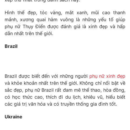
Phim VTV
Giải trí
Hình thể đẹp, tóc vàng, mắt xanh, mũi cao thanh
Hậu trường
Điện ảnh
mảnh, xương quai hàm vuông là những yếu tố giúp
Đời sống
Nhân vật
phụ nữ Thụy Điển được đánh giá là xinh đẹp và hấp
Âm nhạc
dẫn nhất trên thế giới.
Du lịch
Khán giả
Giáo dục
Sao
Brazil
Làm đẹp
Giải sao mai
Tuyển sinh
Công nghệ
Chất lượng cuộc sống
Học trực tuyến
Hitech Công nghệ tương lai
Giao lưu trực tuyến
Brazil được biết đến với những người
phụ nữ xinh đẹp
Sản phẩm
và khỏe khoắn nhất trên thế giới. Không chỉ nổi bật về
sắc đẹp, phụ nữ Brazil rất đam mê thể thao, hòa đồng,
Lịch phát sóng
Thị trường
có học thức cao, thích đi du lịch, khiêu vũ, hiểu biết
Tư vấn
các giá trị văn hóa và có truyền thống gia đình tốt.
Chuyên mục khác
Ukraine
Emagazine
Podcast