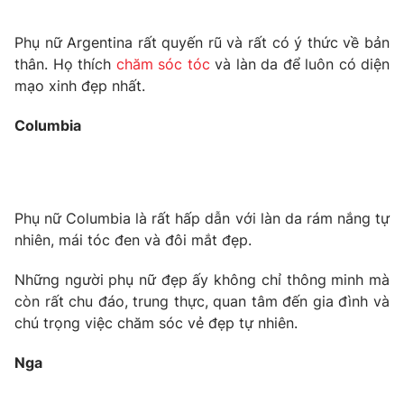
Phụ nữ Argentina rất quyến rũ và rất có ý thức về bản
thân. Họ thích
chăm sóc tóc
và làn da để luôn có diện
mạo xinh đẹp nhất.
THỜI BÁO VTV
Columbia
Theo dõi báo trên
Cơ quan chủ quản:
Đài Truyền hình Việt Nam
Phụ nữ Columbia là rất hấp dẫn với làn da rám nắng tự
Cơ quan báo chí:
Thời báo VTV
nhiên, mái tóc đen và đôi mắt đẹp.
Giấy phép hoạt động báo in và báo điện tử số 483/GP-BTTTT
cấp ngày 29/12/2023
Những người phụ nữ đẹp ấy không chỉ thông minh mà
Tổng Biên tập:
Vũ Thanh Thủy
còn rất chu đáo, trung thực, quan tâm đến gia đình và
Phó Tổng Biên tập:
Nguyễn Thị Mỹ Hạnh, Phạm Quốc Thắng,
chú trọng việc chăm sóc vẻ đẹp tự nhiên.
Nguyễn Trọng Ninh
Tổng đài VTV:
024.38 355 931 - 024.38 355 932
Nga
Ðiện thoại Thời báo VTV:
024.66 897 897