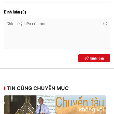
Bình luận
(
0
)
Gửi bình luận
TIN CÙNG CHUYÊN MỤC