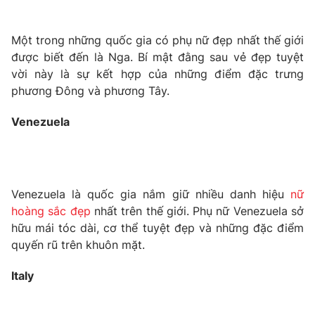
Email:
toasoan@vtv.vn
Liên hệ quảng cáo:
024-7300.7108
Một trong những quốc gia có phụ nữ đẹp nhất thế giới
được biết đến là Nga. Bí mật đằng sau vẻ đẹp tuyệt
vời này là sự kết hợp của những điểm đặc trưng
phương Đông và phương Tây.
Venezuela
Venezuela là quốc gia nắm giữ nhiều danh hiệu
nữ
hoàng sắc đẹp
nhất trên thế giới. Phụ nữ Venezuela sở
® Cấm sao chép dưới mọi hình thức nếu không có sự chấp
hữu mái tóc dài, cơ thể tuyệt đẹp và những đặc điểm
thuận bằng văn bản. Ghi rõ nguồn VTV.vn khi phát hành lại
quyến rũ trên khuôn mặt.
thông tin từ website này.
Italy