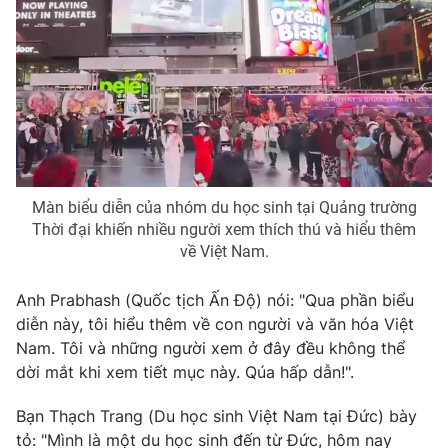
Photo
Infographic
Video
Shorts video
VTV Money
VTV Thể thao
VTV Sức khoẻ
Bất động sản
Màn biểu diễn của nhóm du học sinh tại Quảng trường
Thời đại khiến nhiều người xem thích thú và hiểu thêm
về Việt Nam.
Thị trường 24h
Tấm lòng Việt
Anh Prabhash (Quốc tịch Ấn Độ) nói: "Qua phần biểu
VTV4
Vươn mình bằng AI
diễn này, tôi hiểu thêm về con người và văn hóa Việt
Nam. Tôi và những người xem ở đây đều không thể
dời mắt khi xem tiết mục này. Qúa hấp dẫn!".
VTV9
VTV8
Bạn Thạch Trang (Du học sinh Việt Nam tại Đức) bày
Liên hệ tòa soạn
English
tỏ: "Mình là một du học sinh đến từ Đức, hôm nay