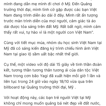
mình đang dẫn mẹ mình đi chơi ở Mỹ. Đến Quảng
trường thời đại, mình tình cờ gặp được các bạn Việt
Nam đang trình diễn áo dài ở đây. Mình rất ấn tượng
trước màn trình diễn của mọi người, cảm giác tà áo
THỜI BÁO VTV
dài được tỏa sáng trên đất Mỹ. Rất bất ngờ, mình cảm
thấy rất vui, tự hào vì là một người con Việt Nam".
Cùng với tiết mục múa, nhóm du học sinh Việt Nam tại
Theo dõi báo trên
Mỹ đã có sáng kiến đăng ký trình chiếu hình ảnh Việt
Nam tại giao lộ sầm uất bậc nhất thế giới.
Cơ quan chủ quản:
Đài Truyền hình Việt Nam
Cụ thể, một video với độ dài 15 giây về tinh thần đoàn
Cơ quan báo chí:
Thời báo VTV
kết, tương thần tương thân tương ái của dân tộc Việt
Giấy phép hoạt động báo in và báo điện tử số 483/GP-BTTTT
Nam trong cơn bão Yagi đã xuất hiện mỗi giờ 1 lần và
cấp ngày 29/12/2023
liên tục trong 24 giờ vào ngày 18/10 vừa qua trên
Tổng Biên tập:
Vũ Thanh Thủy
billboard tại Quảng trường thời đại, Mỹ .
Phó Tổng Biên tập:
Nguyễn Thị Mỹ Hạnh, Phạm Quốc Thắng,
Nguyễn Trọng Ninh
Với hoạt động này, các bạn trẻ người Việt tại Mỹ
Tổng đài VTV:
024.38 355 931 - 024.38 355 932
không chỉ mong muốn quảng bá nét đẹp về đất nước,