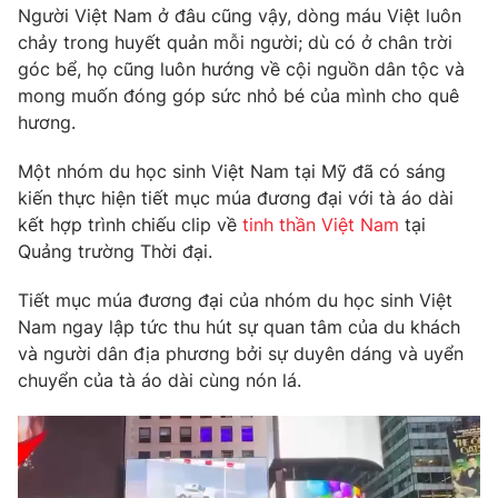
Phim VTV
Người Việt Nam ở đâu cũng vậy, dòng máu Việt luôn
Giải trí
chảy trong huyết quản mỗi người; dù có ở chân trời
Hậu trường
góc bể, họ cũng luôn hướng về cội nguồn dân tộc và
Điện ảnh
Đời sống
Nhân vật
mong muốn đóng góp sức nhỏ bé của mình cho quê
Âm nhạc
hương.
Du lịch
Khán giả
Giáo dục
Sao
Một nhóm du học sinh Việt Nam tại Mỹ đã có sáng
Làm đẹp
Giải sao mai
kiến thực hiện tiết mục múa đương đại với tà áo dài
Tuyển sinh
Công nghệ
Chất lượng cuộc sống
kết hợp trình chiếu clip về
tinh thần Việt Nam
tại
Học trực tuyến
Quảng trường Thời đại.
Hitech Công nghệ tương lai
Giao lưu trực tuyến
Tiết mục múa đương đại của nhóm du học sinh Việt
Sản phẩm
Nam ngay lập tức thu hút sự quan tâm của du khách
Lịch phát sóng
Thị trường
và người dân địa phương bởi sự duyên dáng và uyển
chuyển của tà áo dài cùng nón lá.
Tư vấn
Chuyên mục khác
Emagazine
Podcast