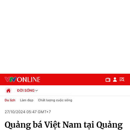
ĐỜI SỐNG
Chính trị
Du lịch
Làm đẹp
Chất lượng cuộc sống
Xã hội
27/10/2024 05:47 GMT+7
Pháp luật
Chuyên mục
Kinh tế
Quảng bá Việt Nam tại Quảng
Thể thao