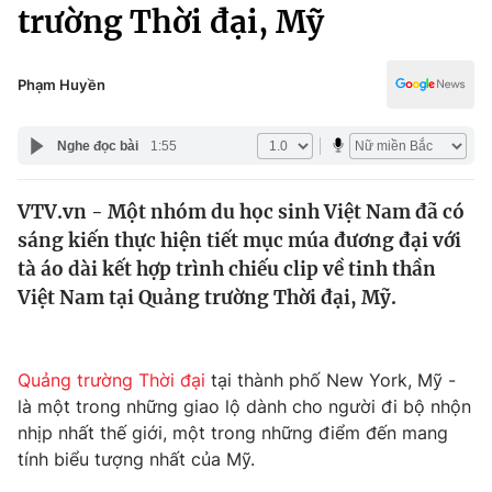
Chính trị
trường Thời đại, Mỹ
Truyền hình
Văn hóa - Giải trí
Xã hội
Y tế
Phạm Huyền
Đời sống
Pháp luật
Công nghệ
Nghe đọc bài
1:55
Giáo dục
Y tế
VTV.vn - Một nhóm du học sinh Việt Nam đã có
sáng kiến thực hiện tiết mục múa đương đại với
Thế giới
tà áo dài kết hợp trình chiếu clip về tinh thần
Việt Nam tại Quảng trường Thời đại, Mỹ.
Tin tức
Kinh tế
Thế giới đó đây
Tài chính
Quảng trường Thời đại
tại thành phố New York, Mỹ -
Dữ liệu và đời sống
Câu chuyện quốc tế
là một trong những giao lộ dành cho người đi bộ nhộn
Thị trường
nhịp nhất thế giới, một trong những điểm đến mang
Truyền hình
Góc doanh nghiệp
tính biểu tượng nhất của Mỹ.