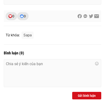
0
0
THỜI BÁO VTV
Từ khóa:
Sapa
Theo dõi báo trên
Bình luận
(
0
)
Cơ quan chủ quản:
Đài Truyền hình Việt Nam
Cơ quan báo chí:
Thời báo VTV
Giấy phép hoạt động báo in và báo điện tử số 483/GP-BTTTT
cấp ngày 29/12/2023
Tổng Biên tập:
Vũ Thanh Thủy
Phó Tổng Biên tập:
Nguyễn Thị Mỹ Hạnh, Phạm Quốc Thắng,
Nguyễn Trọng Ninh
Gửi bình luận
Tổng đài VTV:
024.38 355 931 - 024.38 355 932