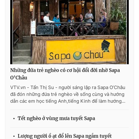
Photo
Infographic
Video
Shorts video
VTV Money
VTV Thể thao
VTV Sức khoẻ
Bất động sản
Những đứa trẻ nghèo có cơ hội đổi đời nhờ Sapa
O’Châu
Thị trường 24h
Tấm lòng Việt
VTV.vn - Tẩn Thị Su - người sáng lập ra Sapa O’Châu
đã đón những đứa trẻ nghèo về sống cùng và hướng
VTV4
Vươn mình bằng AI
dẫn các em học tiếng Anh,tiếng Kinh để làm hướng...
VTV9
VTV8
Tết nghèo ở vùng mưa tuyết Sapa
Liên hệ tòa soạn
English
Lượng người ồ ạt đổ lên Sapa ngắm tuyết