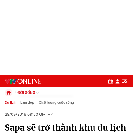
ĐỜI SỐNG
Chính trị
Du lịch
Làm đẹp
Chất lượng cuộc sống
Xã hội
28/09/2016 08:53 GMT+7
Pháp luật
Chuyên mục
Kinh tế
Sapa sẽ trở thành khu du lịch
Thể thao