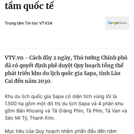
Chính trị
tầm quốc tế
Truyền hình
Văn hóa - Giải trí
Xã hội
Y tế
Trung tâm Tin tức VTV24
Đời sống
Pháp luật
Công nghệ
Giáo dục
Y tế
VTV.vn - Cách đây 2 ngày, Thủ tướng Chính phủ
đã có quyết định phê duyệt Quy hoạch tổng thể
Thế giới
phát triển khu du lịch quốc gia Sapa, tỉnh Lào
Cai đến năm 2030.
Tin tức
Kinh tế
Thế giới đó đây
Khu du lịch quốc gia Sapa có diện tích vùng lõi là
Tài chính
1.500 ha gồm một đô thị du lịch Sapa và 4 phân khu
Dữ liệu và đời sống
Câu chuyện quốc tế
gồm Bản Khoang và Tả Giàng Phìn, Tả Phìn, Tả Van và
Thị trường
Séo Mí Tỷ, Thanh Kim.
Truyền hình
Góc doanh nghiệp
Mục tiêu của Quy hoạch nhằm phấn đấu đến năm