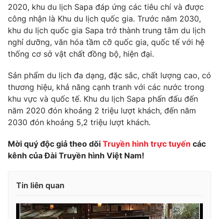
Phim VTV
2020, khu du lịch Sapa đáp ứng các tiêu chí và được
Giải trí
công nhận là Khu du lịch quốc gia. Trước năm 2030,
Hậu trường
khu du lịch quốc gia Sapa trở thành trung tâm du lịch
Điện ảnh
Đời sống
Nhân vật
nghỉ dưỡng, văn hóa tầm cỡ quốc gia, quốc tế với hệ
Âm nhạc
thống cơ sở vật chất đồng bộ, hiện đại.
Du lịch
Khán giả
Giáo dục
Sao
Sản phẩm du lịch đa dạng, đặc sắc, chất lượng cao, có
Làm đẹp
Giải sao mai
thương hiệu, khả năng cạnh tranh với các nước trong
Tuyển sinh
Công nghệ
Chất lượng cuộc sống
khu vực và quốc tế. Khu du lịch Sapa phấn đấu đến
Học trực tuyến
năm 2020 đón khoảng 2 triệu lượt khách, đến năm
Hitech Công nghệ tương lai
2030 đón khoảng 5,2 triệu lượt khách.
Giao lưu trực tuyến
Sản phẩm
Mời quý độc giả theo dõi
Truyền hình trực tuyến
các
Lịch phát sóng
Thị trường
kênh của Đài Truyền hình Việt Nam!
Tư vấn
Tin liên quan
Chuyên mục khác
Emagazine
Podcast