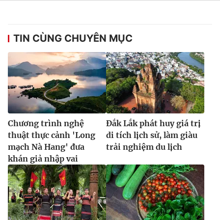
Ðiện thoại Thời báo VTV:
024.66 897 897
Email:
toasoan@vtv.vn
Liên hệ quảng cáo:
024-7300.7108
TIN CÙNG CHUYÊN MỤC
Chương trình nghệ
Đắk Lắk phát huy giá trị
thuật thực cảnh 'Long
di tích lịch sử, làm giàu
mạch Nà Hang' đưa
trải nghiệm du lịch
khán giả nhập vai
® Cấm sao chép dưới mọi hình thức nếu không có sự chấp
thuận bằng văn bản. Ghi rõ nguồn VTV.vn khi phát hành lại
thông tin từ website này.