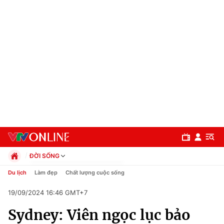
ĐỜI SỐNG
Chính trị
Du lịch
Làm đẹp
Chất lượng cuộc sống
Xã hội
19/09/2024 16:46 GMT+7
Pháp luật
Chuyên mục
Kinh tế
Sydney: Viên ngọc lục bảo
Thể thao