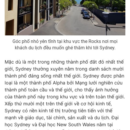
Photo
Infographic
Video
Shorts video
Góc phố nhỏ yên tĩnh tại khu vực the Rocks nơi mọi
VTV Money
VTV Thể thao
khách du lịch đều muốn ghé thăm khi tới Sydney.
VTV Sức khoẻ
Bất động sản
Mặc dù là một trong những thành phố đắt đỏ nhất thế
giới, Sydney thường xuyên nằm trong danh sách mười
thành phố đáng sống nhất thế giới. Sydney được phân
Thị trường 24h
Tấm lòng Việt
loại là một thành phố Alpha bởi Mạng lưới nghiên cứu
thành phố toàn cầu và thế giới, cho thấy ảnh hưởng
VTV4
Vươn mình bằng AI
của thành phố này trong khu vực và trên toàn thế giới.
Xếp thứ mười một trên thế giới về cơ hội kinh tế,
VTV9
VTV8
Sydney có nền kinh tế thị trường tiên tiến với thế
mạnh về giáo dục, tài chính, sản xuất và du lịch. Đại
học Sydney và Đại học New South Wales nằm tại
Liên hệ tòa soạn
English