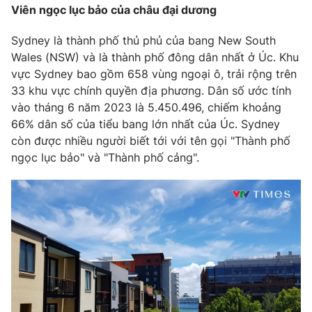
Phim VTV
Viên ngọc lục bảo của châu đại dương
Giải trí
Hậu trường
Sydney là thành phố thủ phủ của bang New South
Điện ảnh
Đời sống
Wales (NSW) và là thành phố đông dân nhất ở Úc. Khu
Nhân vật
Âm nhạc
vực Sydney bao gồm 658 vùng ngoại ô, trải rộng trên
Du lịch
Khán giả
33 khu vực chính quyền địa phương. Dân số ước tính
Giáo dục
Sao
vào tháng 6 năm 2023 là 5.450.496, chiếm khoảng
Làm đẹp
Giải sao mai
66% dân số của tiểu bang lớn nhất của Úc. Sydney
Tuyển sinh
Công nghệ
Chất lượng cuộc sống
còn được nhiều người biết tới với tên gọi "Thành phố
Học trực tuyến
ngọc lục bảo" và "Thành phố cảng".
Hitech Công nghệ tương lai
Giao lưu trực tuyến
Sản phẩm
Lịch phát sóng
Thị trường
Tư vấn
Chuyên mục khác
Emagazine
Podcast