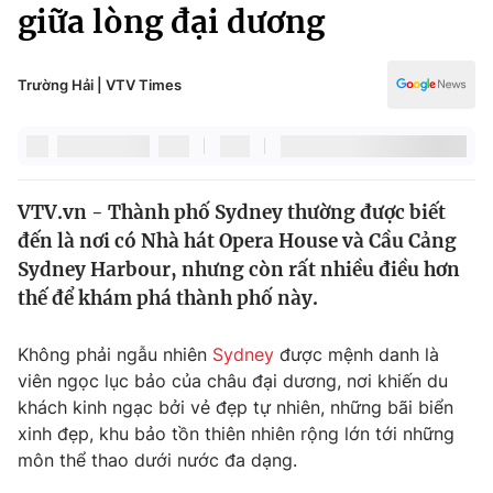
Chính trị
giữa lòng đại dương
Truyền hình
Văn hóa - Giải trí
Xã hội
Y tế
Trường Hải | VTV Times
Đời sống
Pháp luật
Công nghệ
Giáo dục
Y tế
VTV.vn - Thành phố Sydney thường được biết
đến là nơi có Nhà hát Opera House và Cầu Cảng
Thế giới
Sydney Harbour, nhưng còn rất nhiều điều hơn
thế để khám phá thành phố này.
Tin tức
Kinh tế
Thế giới đó đây
Không phải ngẫu nhiên
Sydney
được mệnh danh là
Tài chính
viên ngọc lục bảo của châu đại dương, nơi khiến du
Dữ liệu và đời sống
Câu chuyện quốc tế
khách kinh ngạc bởi vẻ đẹp tự nhiên, những bãi biển
Thị trường
xinh đẹp, khu bảo tồn thiên nhiên rộng lớn tới những
Truyền hình
Góc doanh nghiệp
môn thể thao dưới nước đa dạng.