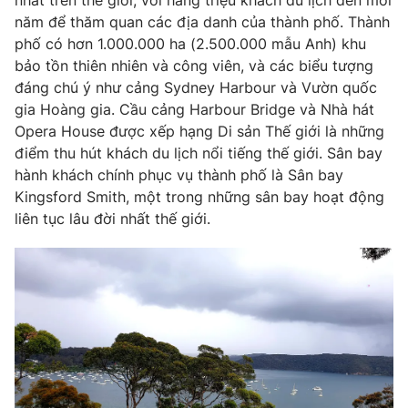
nhất trên thế giới, với hàng triệu khách du lịch đến mỗi
Email:
toasoan@vtv.vn
năm để thăm quan các địa danh của thành phố. Thành
Liên hệ quảng cáo:
024-7300.7108
phố có hơn 1.000.000 ha (2.500.000 mẫu Anh) khu
bảo tồn thiên nhiên và công viên, và các biểu tượng
đáng chú ý như cảng Sydney Harbour và Vườn quốc
gia Hoàng gia. Cầu cảng Harbour Bridge và Nhà hát
Opera House được xếp hạng Di sản Thế giới là những
điểm thu hút khách du lịch nổi tiếng thế giới. Sân bay
hành khách chính phục vụ thành phố là Sân bay
Kingsford Smith, một trong những sân bay hoạt động
liên tục lâu đời nhất thế giới.
® Cấm sao chép dưới mọi hình thức nếu không có sự chấp
thuận bằng văn bản. Ghi rõ nguồn VTV.vn khi phát hành lại
thông tin từ website này.