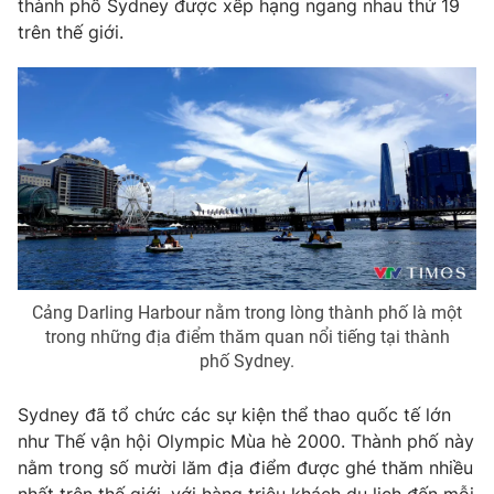
thành phố Sydney được xếp hạng ngang nhau thứ 19
trên thế giới.
THỜI BÁO VTV
Theo dõi báo trên
Cơ quan chủ quản:
Đài Truyền hình Việt Nam
Cơ quan báo chí:
Thời báo VTV
Giấy phép hoạt động báo in và báo điện tử số 483/GP-BTTTT
Cảng Darling Harbour nằm trong lòng thành phố là một
cấp ngày 29/12/2023
trong những địa điểm thăm quan nổi tiếng tại thành
Tổng Biên tập:
Vũ Thanh Thủy
phố Sydney.
Phó Tổng Biên tập:
Nguyễn Thị Mỹ Hạnh, Phạm Quốc Thắng,
Nguyễn Trọng Ninh
Sydney đã tổ chức các sự kiện thể thao quốc tế lớn
Tổng đài VTV:
024.38 355 931 - 024.38 355 932
như Thế vận hội Olympic Mùa hè 2000. Thành phố này
Ðiện thoại Thời báo VTV:
024.66 897 897
nằm trong số mười lăm địa điểm được ghé thăm nhiều