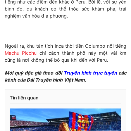
tiếng như các điểm đến khác ở Peru. Bởi lẽ, với sự yên
Ðiện thoại Thời báo VTV:
024.66 897 897
bình đó, du khách có thể thỏa sức khám phá, trải
Email:
toasoan@vtv.vn
nghiệm văn hóa địa phương.
Liên hệ quảng cáo:
024-7300.7108
Ngoài ra, khu tàn tích Inca thời tiền Columbo nổi tiếng
Machu Picchu
chỉ cách thành phố này một vài km
cũng là nơi không thể bỏ qua khi đến với Peru.
Mời quý độc giả theo dõi
Truyền hình trực tuyến
các
kênh của Đài Truyền hình Việt Nam.
Tin liên quan
® Cấm sao chép dưới mọi hình thức nếu không có sự chấp
thuận bằng văn bản. Ghi rõ nguồn VTV.vn khi phát hành lại
thông tin từ website này.