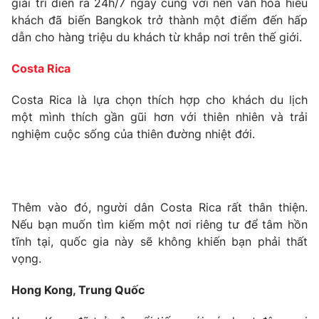
giải trí diễn ra 24h/7 ngày cùng với nền văn hóa hiếu
khách đã biến Bangkok trở thành một điểm đến hấp
Photo
Infographic
dẫn cho hàng triệu du khách từ khắp nơi trên thế giới.
Video
Shorts video
Costa Rica
Costa Rica là lựa chọn thích hợp cho khách du lịch
VTV Money
VTV Thể thao
một mình thích gần gũi hơn với thiên nhiên và trải
nghiệm cuộc sống của thiên đường nhiệt đới.
VTV Sức khoẻ
Bất động sản
Thị trường 24h
Tấm lòng Việt
Thêm vào đó, người dân Costa Rica rất thân thiện.
Nếu bạn muốn tìm kiếm một nơi riêng tư để tâm hồn
VTV4
Vươn mình bằng AI
tĩnh tại, quốc gia này sẽ không khiến bạn phải thất
vọng.
VTV9
VTV8
Hong Kong, Trung Quốc
Liên hệ tòa soạn
English