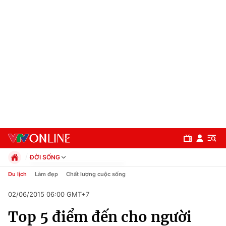
ĐỜI SỐNG
Chính trị
Du lịch
Làm đẹp
Chất lượng cuộc sống
Xã hội
02/06/2015 06:00 GMT+7
Pháp luật
Chuyên mục
Kinh tế
Top 5 điểm đến cho người
Thể thao