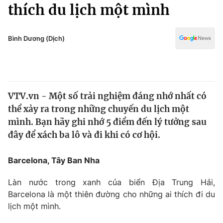
Chính trị
thích du lịch một mình
Truyền hình
Văn hóa - Giải trí
Xã hội
Y tế
Bình Dương (Dịch)
Đời sống
Pháp luật
Công nghệ
Giáo dục
Y tế
VTV.vn - Một số trải nghiệm đáng nhớ nhất có
thể xảy ra trong những chuyến du lịch một
Thế giới
mình. Bạn hãy ghi nhớ 5 điểm đến lý tưởng sau
đây để xách ba lô và đi khi có cơ hội.
Tin tức
Kinh tế
Thế giới đó đây
Barcelona, ​​Tây Ban Nha
Tài chính
Dữ liệu và đời sống
Câu chuyện quốc tế
Làn nước trong xanh của biển Địa Trung Hải,
Thị trường
Barcelona là một thiên đường cho những ai thích đi du
Truyền hình
lịch một mình.
Góc doanh nghiệp