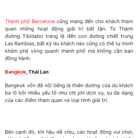
Phim VTV
Giải trí
Hậu trường
Điện ảnh
Thành phố Barcelona
cũng mang đến cho khách tham
Đời sống
Nhân vật
quan những hoạt động giải trí bất tận. Từ Thánh
Âm nhạc
đường Tibidabo tráng lệ đến con đường chiết trung
Du lịch
Khán giả
Giáo dục
Las Ramblas, bất kỳ du khách nào cũng có thể tự mình
Sao
Làm đẹp
Giải sao mai
khám phá vòng quanh thành phố mà không cần bạn
Tuyển sinh
đồng hành.
Công nghệ
Chất lượng cuộc sống
Học trực tuyến
Bangkok
, Thái Lan
Hitech Công nghệ tương lai
Giao lưu trực tuyến
Sản phẩm
Bangkok vốn đã nổi tiếng là thiên đường của du khách
ba lô bởi nhiều yếu tố như chi phí dịch vụ, sự đa dạng
Lịch phát sóng
Thị trường
của các điểm tham quan và loại hình giải trí.
Tư vấn
Chuyên mục khác
Emagazine
Podcast
Bên cạnh đó, khí hậu dễ chịu, các hoạt động vui chơi,