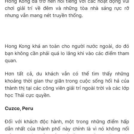
Hong Kong đã trở nên nổi tiếng với các hoạt động vui
chơi giải trí về đêm và những tòa nhà sáng rực rỡ
nhưng vẫn mang nét truyền thống.
THỜI BÁO VTV
Hong Kong khá an toàn cho người nước ngoài, do đó
bạn không cần phải quá lo lắng khi vào các điểm tham
Theo dõi báo trên
quan.
Hơn tất cả, du khách vẫn có thể tìm thấy những
Cơ quan chủ quản:
Đài Truyền hình Việt Nam
khoảng thời gian thư giãn trong cuộc sống hối hả của
Cơ quan báo chí:
Thời báo VTV
thành thị tại các công viên giải trí ngoài trời và các lớp
Giấy phép hoạt động báo in và báo điện tử số 483/GP-BTTTT
học Thái cực quyền.
cấp ngày 29/12/2023
Tổng Biên tập:
Vũ Thanh Thủy
Cuzco, Peru
Phó Tổng Biên tập:
Nguyễn Thị Mỹ Hạnh, Phạm Quốc Thắng,
Nguyễn Trọng Ninh
Đối với khách độc hành, một trong những điểm hấp
dẫn nhất của thành phố này chính là vì nó không nổi
Tổng đài VTV:
024.38 355 931 - 024.38 355 932