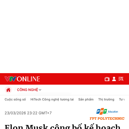
CÔNG NGHỆ
Chính trị
Cuộc sống số
HiTech Công nghệ tương lai
Sản phẩm
Thị trường
Tư vấn
Xã hội
Pháp luật
23/03/2026 23:22 GMT+7
Chuyên mục
Kinh tế
Elon Musk công bố kế hoạch
Thể thao