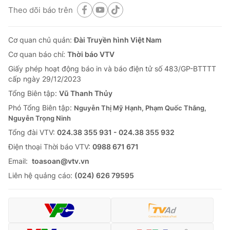
Theo dõi báo trên
Cơ quan chủ quản:
Đài Truyền hình Việt Nam
Cơ quan báo chí:
Thời báo VTV
Giấy phép hoạt động báo in và báo điện tử số 483/GP-BTTTT
cấp ngày 29/12/2023
Tổng Biên tập:
Vũ Thanh Thủy
Phó Tổng Biên tập:
Nguyễn Thị Mỹ Hạnh, Phạm Quốc Thắng,
Nguyễn Trọng Ninh
Tổng đài VTV:
024.38 355 931 - 024.38 355 932
Ðiện thoại Thời báo VTV:
0988 671 671
Email:
toasoan@vtv.vn
Liên hệ quảng cáo:
(024) 626 79595