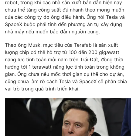
robot, trong khi các nhà sản xuất bán dẫn hiện nay
chưa thể tăng công suất đủ nhanh theo mong muốn
Photo
Infographic
của các công ty do ông điều hành. Ông nói Tesla và
SpaceX buộc phải tính đến phương án tự xây dựng
Video
Shorts video
nhà máy nếu muốn bảo đảm nguồn cung.
Theo ông Musk, mục tiêu của Terafab là sản xuất
VTV Money
VTV Thể thao
lượng chip có thể hỗ trợ từ 100 đến 200 gigawatt
năng lực tính toán mỗi năm trên Trái Đất, đồng thời
VTV Sức khoẻ
Bất động sản
hướng tới 1 terawatt năng lực tính toán trong không
gian. Ông chưa nêu mốc thời gian cụ thể cho dự án,
Thị trường 24h
Tấm lòng Việt
cũng chưa làm rõ cách Tesla và SpaceX sẽ phân chia
vai trò trong quá trình triển khai.
VTV4
Vươn mình bằng AI
VTV9
VTV8
Liên hệ tòa soạn
English