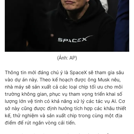
THỜI BÁO VTV
Theo dõi báo trên
(Ảnh: AP)
Thông tin mới đáng chú ý là SpaceX sẽ tham gia sâu
Cơ quan chủ quản:
Đài Truyền hình Việt Nam
vào dự án này. Theo kế hoạch được ông Musk nêu,
Cơ quan báo chí:
Thời báo VTV
nhà máy sẽ sản xuất cả các loại chip tối ưu cho môi
Giấy phép hoạt động báo in và báo điện tử số 483/GP-BTTTT
trường không gian, phục vụ tham vọng triển khai số
cấp ngày 29/12/2023
lượng lớn vệ tinh có khả năng xử lý các tác vụ AI. Cơ
Tổng Biên tập:
Vũ Thanh Thủy
sở này cũng được định hướng tích hợp các khâu thiết
Phó Tổng Biên tập:
Nguyễn Thị Mỹ Hạnh, Phạm Quốc Thắng,
kế, thử nghiệm và sản xuất chip trong cùng một địa
Nguyễn Trọng Ninh
điểm để rút ngắn vòng cải tiến.
Tổng đài VTV:
024.38 355 931 - 024.38 355 932