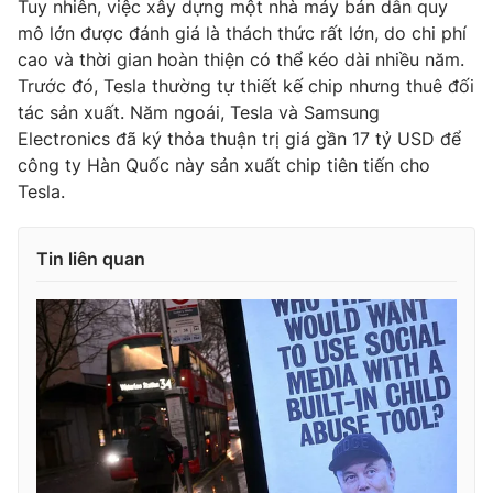
Tuy nhiên, việc xây dựng một nhà máy bán dẫn quy
Ðiện thoại Thời báo VTV:
024.66 897 897
mô lớn được đánh giá là thách thức rất lớn, do chi phí
Email:
toasoan@vtv.vn
cao và thời gian hoàn thiện có thể kéo dài nhiều năm.
Liên hệ quảng cáo:
024-7300.7108
Trước đó, Tesla thường tự thiết kế chip nhưng thuê đối
tác sản xuất. Năm ngoái, Tesla và Samsung
Electronics đã ký thỏa thuận trị giá gần 17 tỷ USD để
công ty Hàn Quốc này sản xuất chip tiên tiến cho
Tesla.
Tin liên quan
® Cấm sao chép dưới mọi hình thức nếu không có sự chấp
thuận bằng văn bản. Ghi rõ nguồn VTV.vn khi phát hành lại
thông tin từ website này.