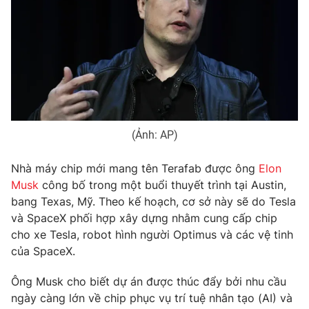
Phim VTV
Giải trí
Hậu trường
Điện ảnh
Đời sống
Nhân vật
Âm nhạc
Du lịch
Khán giả
Giáo dục
Sao
Làm đẹp
Giải sao mai
Tuyển sinh
Công nghệ
(Ảnh: AP)
Chất lượng cuộc sống
Học trực tuyến
Hitech Công nghệ tương lai
Nhà máy chip mới mang tên Terafab được ông
Elon
Giao lưu trực tuyến
Musk
công bố trong một buổi thuyết trình tại Austin,
Sản phẩm
bang Texas, Mỹ. Theo kế hoạch, cơ sở này sẽ do Tesla
Lịch phát sóng
và SpaceX phối hợp xây dựng nhằm cung cấp chip
Thị trường
cho xe Tesla, robot hình người Optimus và các vệ tinh
Tư vấn
của SpaceX.
Chuyên mục khác
Ông Musk cho biết dự án được thúc đẩy bởi nhu cầu
Emagazine
Podcast
ngày càng lớn về chip phục vụ trí tuệ nhân tạo (AI) và