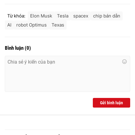
Từ khóa:
Elon Musk
Tesla
spacex
chip bán dẫn
AI
robot Optimus
Texas
Bình luận
(
0
)
Gửi bình luận