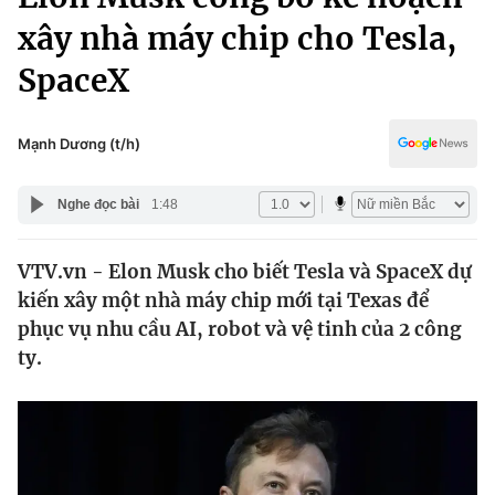
Chính trị
Truyền hình
xây nhà máy chip cho Tesla,
Văn hóa - Giải trí
Xã hội
SpaceX
Y tế
Đời sống
Pháp luật
Công nghệ
Mạnh Dương (t/h)
Giáo dục
Y tế
Nghe đọc bài
1:48
Thế giới
VTV.vn - Elon Musk cho biết Tesla và SpaceX dự
kiến xây một nhà máy chip mới tại Texas để
Tin tức
Kinh tế
phục vụ nhu cầu AI, robot và vệ tinh của 2 công
Thế giới đó đây
ty.
Tài chính
Dữ liệu và đời sống
Câu chuyện quốc tế
Thị trường
Truyền hình
Góc doanh nghiệp