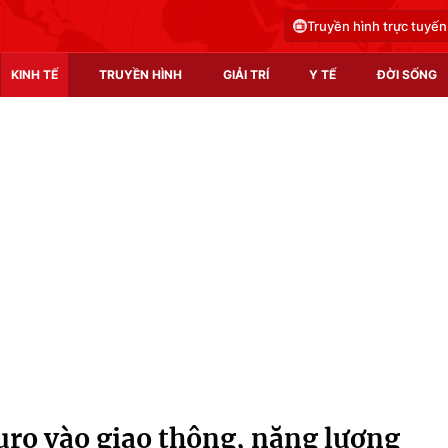
Truyền hình trực tuyến
KINH TẾ
TRUYỀN HÌNH
GIẢI TRÍ
Y TẾ
ĐỜI SỐNG
Pháp luật
Y tế
Truyền hình
Multimedia
Phim VTV
Video
Hậu trường
Shorts video
Nhân vật
Podcast
Khán giả
EMagazine
Giải sao mai
Photo
Euro vào giao thông, năng lượng
Infographic