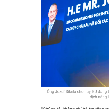
Ông Jozef Síkela cho hay, EU đang tr
dịch năng l
"Chúng tôi không chỉ hỗ trợ tăng 