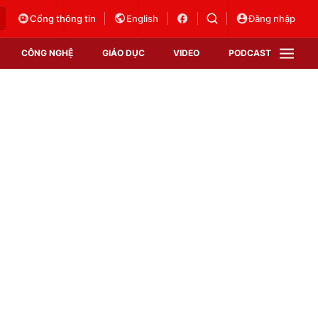
Cổng thông tin
English
Đăng nhập
CÔNG NGHỆ
GIÁO DỤC
VIDEO
PODCAST
VTV Money
VTV Thể thao
VTV Sức khoẻ
Bất động sản
Thị trường 24h
Tấm lòng Việt
Vươn mình bằng AI
VTV4
VTV8
VTV9
Lịch phát sóng
Giao lưu trực tuyến
Sự kiện