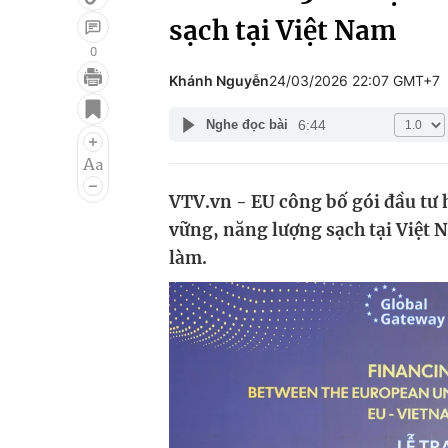
sạch tại Việt Nam
0
Khánh Nguyễn
24/03/2026 22:07 GMT+7
Giải trí
Đời sống
6:44
Nghe đọc bài
Điện ảnh
Du lịch
Âm nhạc
Làm đẹp
VTV.vn - EU công bố gói đầu tư 
Sao
Chất lượng cuộc sốn
vững, năng lượng sạch tại Việt 
làm.