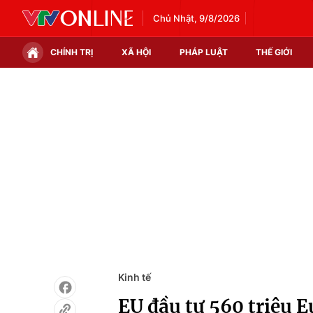
Chủ Nhật, 9/8/2026
CHÍNH TRỊ
XÃ HỘI
PHÁP LUẬT
THẾ GIỚI
Chính trị
Xã hội
Thế giới
Kinh tế
Tin tức
Tài chính
Thế giới đó đây
Thị trường
Câu chuyện quốc tế
Góc doanh nghiệp
Dữ liệu và đời sống
Kinh tế
EU đầu tư 560 triệu 