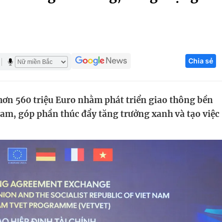
Góc ảnh
Giáo dục
Công nghệ
Chia sẻ
Tuyển sinh
Hitech Công ng
Học trực tuyến
Sản phẩm
hơn 560 triệu Euro nhằm phát triển giao thông bền
g
Thị trường
Nam, góp phần thúc đẩy tăng trưởng xanh và tạo việc
Tư vấn