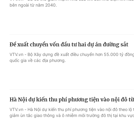
bên ngoài từ năm 2040.
Giải trí
Đời sống
Điện ảnh
Du lịch
Đề xuất chuyển vốn đầu tư hai dự án đường sắt
Âm nhạc
Làm đẹp
VTV.vn - Bộ Xây dựng đề xuất điều chuyển hơn 55.000 tỷ đồng
quốc gia về các địa phương.
Sao
Chất lượng cuộc sốn
Hà Nội dự kiến thu phí phương tiện vào nội đô 
VTV.vn - Hà Nội dự kiến thu phí phương tiện vào nội đô theo l
giảm ùn tắc giao thông và ô nhiễm môi trường đô thị tại khu vự