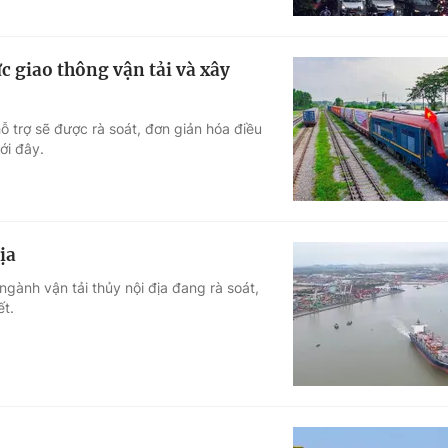
 giao thông vận tải và xây
ỗ trợ sẽ được rà soát, đơn giản hóa điều
ới đây.
ịa
gành vận tải thủy nội địa đang rà soát,
ết.