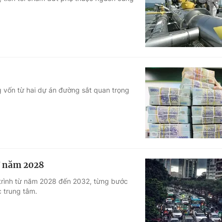
Góc ảnh
Giáo dục
Công nghệ
Tuyển sinh
Hitech Công ng
Học trực tuyến
Sản phẩm
 vốn từ hai dự án đường sắt quan trọng
g
Thị trường
Tư vấn
từ năm 2028
ộ trình từ năm 2028 đến 2032, từng bước
c trung tâm.