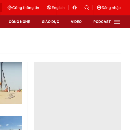
Cổng thông tin
English
Đăng nhập
CÔNG NGHỆ
GIÁO DỤC
VIDEO
PODCAST
VTV Money
VTV Thể thao
VTV Sức khoẻ
Bất động sản
Thị trường 24h
Tấm lòng Việt
Vươn mình bằng AI
VTV4
VTV8
VTV9
Lịch phát sóng
Giao lưu trực tuyến
Sự kiện