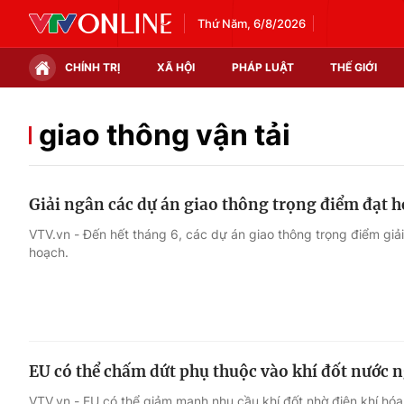
Thứ Năm, 6/8/2026
CHÍNH TRỊ
XÃ HỘI
PHÁP LUẬT
THẾ GIỚI
Chính trị
Xã hội
giao thông vận tải
Thế giới
Kinh tế
Giải ngân các dự án giao thông trọng điểm đạt 
Tin tức
Tài chính
VTV.vn - Đến hết tháng 6, các dự án giao thông trọng điểm gi
hoạch.
Thế giới đó đây
Thị trường
Câu chuyện quốc tế
Góc doanh nghiệp
Dữ liệu và đời sống
EU có thể chấm dứt phụ thuộc vào khí đốt nước 
VTV.vn - EU có thể giảm mạnh nhu cầu khí đốt nhờ điện khí hóa