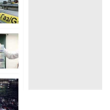
Liên hệ toà soạn
hệ tương lai