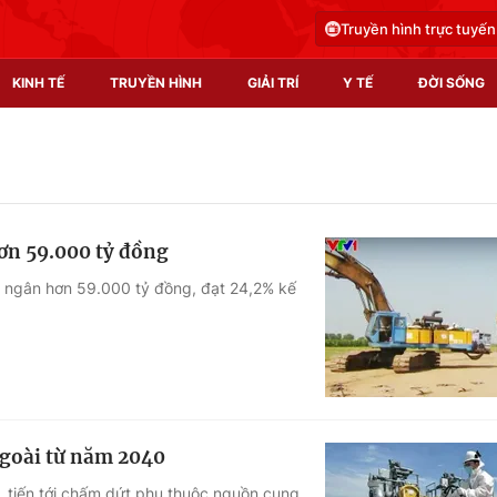
Truyền hình trực tuyến
KINH TẾ
TRUYỀN HÌNH
GIẢI TRÍ
Y TẾ
ĐỜI SỐNG
Pháp luật
Y tế
Truyền hình
Multimedia
hơn 59.000 tỷ đồng
Phim VTV
Video
ải ngân hơn 59.000 tỷ đồng, đạt 24,2% kế
Hậu trường
Shorts video
Nhân vật
Podcast
Khán giả
EMagazine
Giải sao mai
Photo
ngoài từ năm 2040
Infographic
, tiến tới chấm dứt phụ thuộc nguồn cung