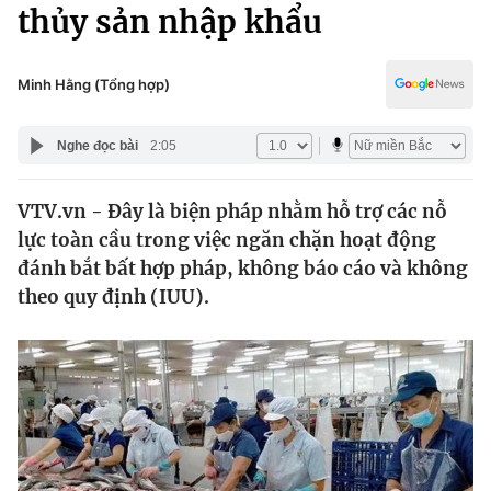
Chính trị
thủy sản nhập khẩu
Truyền hình
Văn hóa - Giải trí
Xã hội
Y tế
Minh Hằng (Tổng hợp)
Đời sống
Pháp luật
Công nghệ
Nghe đọc bài
2:05
Giáo dục
Y tế
VTV.vn - Đây là biện pháp nhằm hỗ trợ các nỗ
lực toàn cầu trong việc ngăn chặn hoạt động
Thế giới
đánh bắt bất hợp pháp, không báo cáo và không
theo quy định (IUU).
Tin tức
Kinh tế
Thế giới đó đây
Tài chính
Dữ liệu và đời sống
Câu chuyện quốc tế
Thị trường
Truyền hình
Góc doanh nghiệp