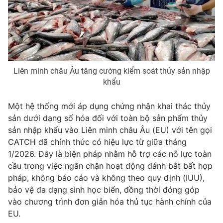
Phim VTV
Giải trí
Hậu trường
Điện ảnh
Đời sống
Nhân vật
Âm nhạc
Du lịch
Khán giả
Giáo dục
Sao
Liên minh châu Âu tăng cường kiểm soát thủy sản nhập
Làm đẹp
Giải sao mai
khẩu
Tuyển sinh
Công nghệ
Chất lượng cuộc sống
Một hệ thống mới áp dụng chứng nhận khai thác thủy
Học trực tuyến
Hitech Công nghệ tương lai
sản dưới dạng số hóa đối với toàn bộ sản phẩm thủy
Giao lưu trực tuyến
sản nhập khẩu vào Liên minh châu Âu (EU) với tên gọi
Sản phẩm
CATCH đã chính thức có hiệu lực từ giữa tháng
1/2026. Đây là biện pháp nhằm hỗ trợ các nỗ lực toàn
Lịch phát sóng
Thị trường
cầu trong việc ngăn chặn hoạt động đánh bắt bất hợp
Tư vấn
pháp, không báo cáo và không theo quy định (IUU),
bảo vệ đa dạng sinh học biển, đồng thời đóng góp
Chuyên mục khác
vào chương trình đơn giản hóa thủ tục hành chính của
Emagazine
Podcast
EU.