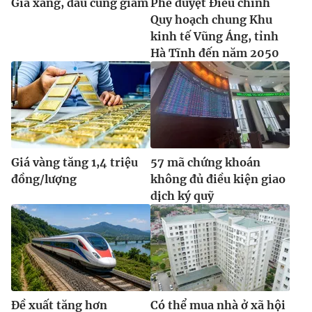
Giá xăng, dầu cùng giảm
Phê duyệt Điều chỉnh
Quy hoạch chung Khu
kinh tế Vũng Áng, tỉnh
Hà Tĩnh đến năm 2050
Giá vàng tăng 1,4 triệu
57 mã chứng khoán
đồng/lượng
không đủ điều kiện giao
dịch ký quỹ
Đề xuất tăng hơn
Có thể mua nhà ở xã hội