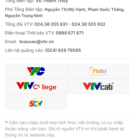
Tổng Biên tập:
Vũ Thanh Thủy
Phó Tổng Biên tập:
Nguyễn Thị Mỹ Hạnh, Phạm Quốc Thắng,
Nguyễn Trọng Ninh
Tổng đài VTV:
024.38 355 931 - 024.38 355 932
Ðiện thoại Thời báo VTV:
0988 671 671
Email:
toasoan@vtv.vn
Liên hệ quảng cáo:
(024) 626 79595
® Cấm sao chép dưới mọi hình thức nếu không có sự chấp
thuận bằng văn bản. Ghi rõ nguồn VTV.vn khi phát hành lại
thông tin từ website này.