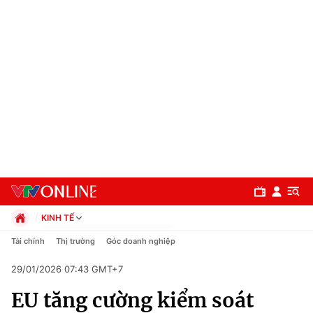
KINH TẾ
Chính trị
Tài chính
Thị trường
Góc doanh nghiệp
Xã hội
29/01/2026 07:43 GMT+7
Pháp luật
Chuyên mục
Kinh tế
EU tăng cường kiểm soát
Thể thao