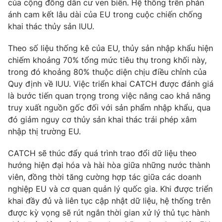
của cộng đồng dân cư ven biển. Hệ thống trên phản
ánh cam kết lâu dài của EU trong cuộc chiến chống
khai thác thủy sản IUU.
THỜI BÁO VTV
Theo số liệu thống kê của EU, thủy sản nhập khẩu hiện
chiếm khoảng 70% tổng mức tiêu thụ trong khối này,
trong đó khoảng 80% thuộc diện chịu điều chỉnh của
Quy định về IUU. Việc triển khai CATCH được đánh giá
Theo dõi báo trên
là bước tiến quan trọng trong việc nâng cao khả năng
truy xuất nguồn gốc đối với sản phẩm nhập khẩu, qua
đó giảm nguy cơ thủy sản khai thác trái phép xâm
Cơ quan chủ quản:
Đài Truyền hình Việt Nam
nhập thị trường EU.
Cơ quan báo chí:
Thời báo VTV
Giấy phép hoạt động báo in và báo điện tử số 483/GP-BTTTT
CATCH sẽ thúc đẩy quá trình trao đổi dữ liệu theo
cấp ngày 29/12/2023
hướng hiện đại hóa và hài hòa giữa những nước thành
Tổng Biên tập:
Vũ Thanh Thủy
viên, đồng thời tăng cường hợp tác giữa các doanh
nghiệp EU và cơ quan quản lý quốc gia. Khi được triển
Phó Tổng Biên tập:
Nguyễn Thị Mỹ Hạnh, Phạm Quốc Thắng,
Nguyễn Trọng Ninh
khai đầy đủ và liên tục cập nhật dữ liệu, hệ thống trên
được kỳ vọng sẽ rút ngắn thời gian xử lý thủ tục hành
Tổng đài VTV:
024.38 355 931 - 024.38 355 932