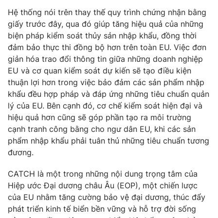
Hệ thống nói trên thay thế quy trình chứng nhận bằng
Photo
Infographic
giấy trước đây, qua đó giúp tăng hiệu quả của những
biện pháp kiểm soát thủy sản nhập khẩu, đồng thời
Video
Shorts video
đảm bảo thực thi đồng bộ hơn trên toàn EU. Việc đơn
giản hóa trao đổi thông tin giữa những doanh nghiệp
EU và cơ quan kiểm soát dự kiến sẽ tạo điều kiện
VTV Money
VTV Thể thao
thuận lợi hơn trong việc bảo đảm các sản phẩm nhập
khẩu đều hợp pháp và đáp ứng những tiêu chuẩn quản
VTV Sức khoẻ
Bất động sản
lý của EU. Bên cạnh đó, cơ chế kiểm soát hiện đại và
hiệu quả hơn cũng sẽ góp phần tạo ra môi trường
Thị trường 24h
Tấm lòng Việt
cạnh tranh công bằng cho ngư dân EU, khi các sản
phẩm nhập khẩu phải tuân thủ những tiêu chuẩn tương
đương.
VTV4
Vươn mình bằng AI
CATCH là một trong những nội dung trọng tâm của
VTV9
VTV8
Hiệp ước Đại dương châu Âu (EOP), một chiến lược
của EU nhằm tăng cường bảo vệ đại dương, thúc đẩy
phát triển kinh tế biển bền vững và hỗ trợ đời sống
Liên hệ tòa soạn
English