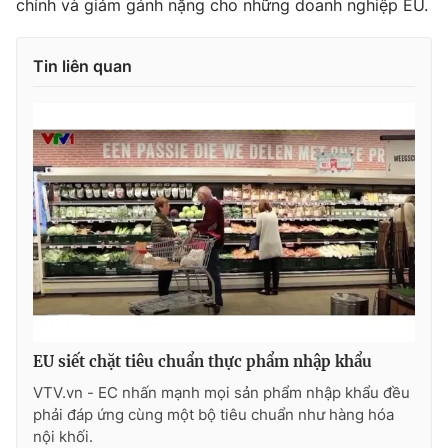
chính và giảm gánh nặng cho những doanh nghiệp EU.
Ðiện thoại Thời báo VTV:
024.66 897 897
Email:
toasoan@vtv.vn
Tin liên quan
Liên hệ quảng cáo:
024-7300.7108
® Cấm sao chép dưới mọi hình thức nếu không có sự chấp
EU siết chặt tiêu chuẩn thực phẩm nhập khẩu
thuận bằng văn bản. Ghi rõ nguồn VTV.vn khi phát hành lại
thông tin từ website này.
VTV.vn - EC nhấn mạnh mọi sản phẩm nhập khẩu đều
phải đáp ứng cùng một bộ tiêu chuẩn như hàng hóa
nội khối.