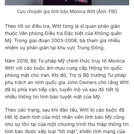
Cựu chuyên gia tình báo Monica Witt (Ảnh: FBI)
Theo hồ sơ điều tra, Witt từng là sĩ quan phản gián
THỜI BÁO VTV
thuộc Văn phòng Điều tra Đặc biệt của Không quân
Mỹ. Trong giai đoạn 2003-2008, bà tham gia nhiều
nhiệm vụ phản gián tại khu vực Trung Đông.
Theo dõi báo trên
Năm 2019, Bộ Tư pháp Mỹ chính thức truy tố Monica
Witt với cáo buộc âm mưu cung cấp thông tin quốc
phòng mật cho Iran. Khi đó, Trợ lý Bộ trưởng Tư pháp
Cơ quan chủ quản:
Đài Truyền hình Việt Nam
phụ trách an ninh quốc gia John Demers cho rằng Witt
Cơ quan báo chí:
Thời báo VTV
đã bị phía Iran tiếp cận, tuyển mộ và sau đó tiết lộ
Giấy phép hoạt động báo in và báo điện tử số 483/GP-BTTTT
nhiều thông tin tình báo tuyệt mật của Mỹ.
cấp ngày 29/12/2023
Tổng Biên tập:
Vũ Thanh Thủy
Theo cáo trạng, sau khi đào tẩu, Witt bị cáo buộc đã
Phó Tổng Biên tập:
Nguyễn Thị Mỹ Hạnh, Phạm Quốc Thắng,
tiết lộ danh tính của một nhân viên tình báo Mỹ cũng
Nguyễn Trọng Ninh
như sự tồn tại của một chương trình thu thập thông tin
Tổng đài VTV:
024.38 355 931 - 024.38 355 932
tình báo được xếp loại "tối mật", khiến tính mạng của