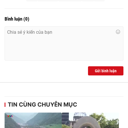
Bình luận
(
0
)
Gửi bình luận
TIN CÙNG CHUYÊN MỤC