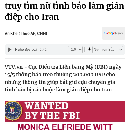
Chính trị
truy tìm nữ tình báo làm gián
Truyền hình
điệp cho Iran
Văn hóa - Giải trí
Xã hội
Y tế
Đời sống
An Khê (Theo AP, CNN)
Pháp luật
Công nghệ
Giáo dục
Nghe đọc bài
2:41
Y tế
VTV.vn - Cục Điều tra Liên bang Mỹ (FBI) ngày
Thế giới
15/5 thông báo treo thưởng 200.000 USD cho
Tin tức
những thông tin giúp bắt giữ cựu chuyên gia
Kinh tế
tình báo bị cáo buộc làm gián điệp cho Iran.
Thế giới đó đây
Tài chính
Dữ liệu và đời sống
Câu chuyện quốc tế
Thị trường
Truyền hình
Góc doanh nghiệp