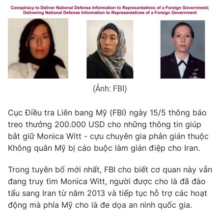
Phim VTV
Giải trí
Hậu trường
Điện ảnh
Đời sống
Nhân vật
Âm nhạc
Du lịch
Khán giả
Giáo dục
Sao
Làm đẹp
Giải sao mai
Tuyển sinh
(Ảnh: FBI)
Công nghệ
Chất lượng cuộc sống
Học trực tuyến
Cục Điều tra Liên bang Mỹ (FBI) ngày 15/5 thông báo
Hitech Công nghệ tương lai
treo thưởng 200.000 USD cho những thông tin giúp
Giao lưu trực tuyến
bắt giữ Monica Witt - cựu chuyên gia phản gián thuộc
Sản phẩm
Không quân Mỹ bị cáo buộc làm gián điệp cho Iran.
Lịch phát sóng
Thị trường
Trong tuyên bố mới nhất, FBI cho biết cơ quan này vẫn
Tư vấn
đang truy tìm Monica Witt, người được cho là đã đào
Chuyên mục khác
tẩu sang Iran từ năm 2013 và tiếp tục hỗ trợ các hoạt
động mà phía Mỹ cho là đe dọa an ninh quốc gia.
Emagazine
Podcast