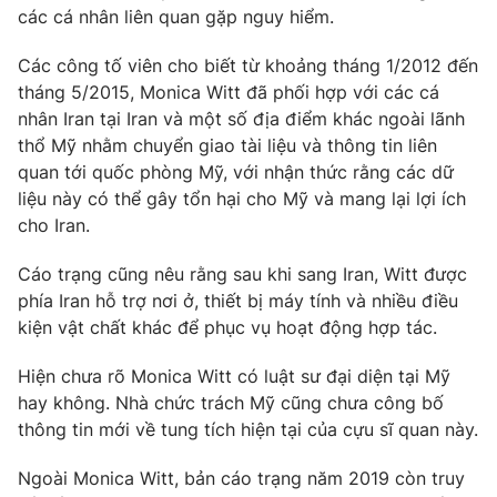
Ðiện thoại Thời báo VTV:
024.66 897 897
các cá nhân liên quan gặp nguy hiểm.
Email:
toasoan@vtv.vn
Các công tố viên cho biết từ khoảng tháng 1/2012 đến
Liên hệ quảng cáo:
024-7300.7108
tháng 5/2015, Monica Witt đã phối hợp với các cá
nhân Iran tại Iran và một số địa điểm khác ngoài lãnh
thổ Mỹ nhằm chuyển giao tài liệu và thông tin liên
quan tới quốc phòng Mỹ, với nhận thức rằng các dữ
liệu này có thể gây tổn hại cho Mỹ và mang lại lợi ích
cho Iran.
Cáo trạng cũng nêu rằng sau khi sang Iran, Witt được
phía Iran hỗ trợ nơi ở, thiết bị máy tính và nhiều điều
kiện vật chất khác để phục vụ hoạt động hợp tác.
Hiện chưa rõ Monica Witt có luật sư đại diện tại Mỹ
® Cấm sao chép dưới mọi hình thức nếu không có sự chấp
hay không. Nhà chức trách Mỹ cũng chưa công bố
thuận bằng văn bản. Ghi rõ nguồn VTV.vn khi phát hành lại
thông tin mới về tung tích hiện tại của cựu sĩ quan này.
thông tin từ website này.
Ngoài Monica Witt, bản cáo trạng năm 2019 còn truy