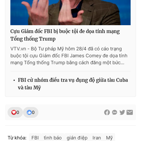
Cựu Giám đốc FBI bị buộc tội đe dọa tính mạng
Tổng thống Trump
VTV.vn - Bộ Tư pháp Mỹ hôm 28/4 đã có cáo trạng
buộc tội cựu Giám đốc FBI James Comey đe dọa tính
mạng Tổng thống Trump bằng cách đăng một bức...
FBI cử nhóm điều tra vụ đụng độ giữa tàu Cuba
và tàu Mỹ
0
0
Từ khóa:
FBI
tình báo
gián điệp
Iran
Mỹ