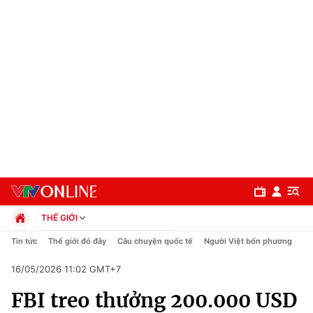
THẾ GIỚI
Chính trị
Tin tức
Thế giới đó đây
Câu chuyện quốc tế
Người Việt bốn phương
Xã hội
16/05/2026 11:02 GMT+7
Pháp luật
Chuyên mục
Kinh tế
FBI treo thưởng 200.000 USD
Thể thao