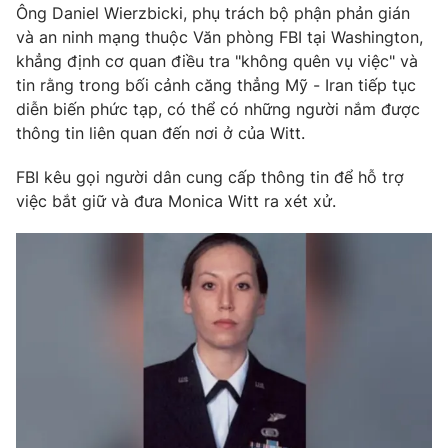
Ông Daniel Wierzbicki, phụ trách bộ phận phản gián
Photo
Infographic
và an ninh mạng thuộc Văn phòng FBI tại Washington,
khẳng định cơ quan điều tra "không quên vụ việc" và
tin rằng trong bối cảnh căng thẳng Mỹ - Iran tiếp tục
Video
Shorts video
diễn biến phức tạp, có thể có những người nắm được
thông tin liên quan đến nơi ở của Witt.
VTV Money
VTV Thể thao
FBI kêu gọi người dân cung cấp thông tin để hỗ trợ
việc bắt giữ và đưa Monica Witt ra xét xử.
VTV Sức khoẻ
Bất động sản
Thị trường 24h
Tấm lòng Việt
VTV4
Vươn mình bằng AI
VTV9
VTV8
Liên hệ tòa soạn
English