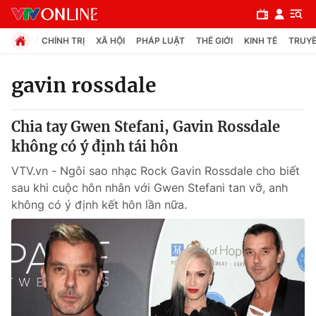
CHÍNH TRỊ
XÃ HỘI
PHÁP LUẬT
THẾ GIỚI
KINH TẾ
TRUYỀ
gavin rossdale
Chuyên mục
Chia tay Gwen Stefani, Gavin Rossdale
Chính trị
không có ý định tái hôn
VTV.vn - Ngôi sao nhạc Rock Gavin Rossdale cho biết
Xã hội
sau khi cuộc hôn nhân với Gwen Stefani tan vỡ, anh
không có ý định kết hôn lần nữa.
Pháp luật
Y tế
Thế giới