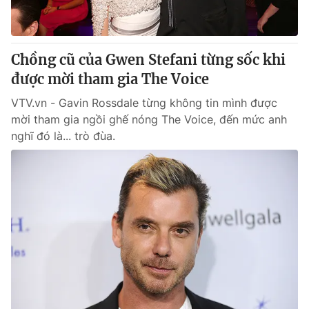
Thị trường 24h
Tấm lòng Việt
VTV4
Vươn mình bằng AI
Chồng cũ của Gwen Stefani từng sốc khi
được mời tham gia The Voice
VTV9
VTV8
VTV.vn - Gavin Rossdale từng không tin mình được
mời tham gia ngồi ghế nóng The Voice, đến mức anh
Liên hệ tòa soạn
English
nghĩ đó là... trò đùa.
THỜI BÁO VTV
Theo dõi báo trên
Cơ quan chủ quản:
Đài Truyền hình Việt Nam
Cơ quan báo chí:
Thời báo VTV