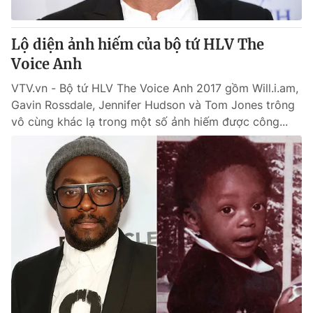
Giấy phép hoạt động báo in và báo điện tử số 483/GP-BTTTT
cấp ngày 29/12/2023
Lộ diện ảnh hiếm của bộ tứ HLV The
Tổng Biên tập:
Vũ Thanh Thủy
Voice Anh
Phó Tổng Biên tập:
Nguyễn Thị Mỹ Hạnh, Phạm Quốc Thắng,
Nguyễn Trọng Ninh
VTV.vn - Bộ tứ HLV The Voice Anh 2017 gồm Will.i.am,
Tổng đài VTV:
024.38 355 931 - 024.38 355 932
Gavin Rossdale, Jennifer Hudson và Tom Jones trông
Ðiện thoại Thời báo VTV:
024.66 897 897
vô cùng khác lạ trong một số ảnh hiếm được công...
Email:
toasoan@vtv.vn
Liên hệ quảng cáo:
024-7300.7108