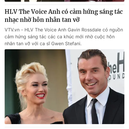
HLV The Voice Anh có cảm hứng sáng tác
® Cấm sao chép dưới mọi hình thức nếu không có sự chấp
nhạc nhờ hôn nhân tan vỡ
thuận bằng văn bản. Ghi rõ nguồn VTV.vn khi phát hành lại
thông tin từ website này.
VTV.vn - HLV The Voice Anh Gavin Rossdale có nguồn
cảm hứng sáng tác các ca khúc mới nhờ cuộc hôn
nhân tan vỡ với ca sĩ Gwen Stefani.