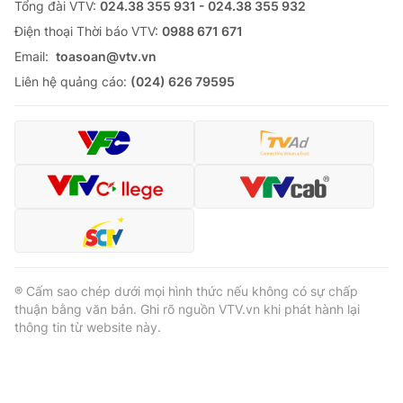
Tổng đài VTV:
024.38 355 931 - 024.38 355 932
Ðiện thoại Thời báo VTV:
0988 671 671
Email:
toasoan@vtv.vn
Liên hệ quảng cáo:
(024) 626 79595
® Cấm sao chép dưới mọi hình thức nếu không có sự chấp
thuận bằng văn bản. Ghi rõ nguồn VTV.vn khi phát hành lại
thông tin từ website này.