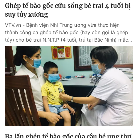
Ghép tế bào gốc cứu sống bé trai 4 tuổi bị
suy tủy xương
VTV.vn - Bệnh viện Nhi Trung ương vừa thực hiện
thành công ca ghép tế bào gốc (hay còn gọi là ghép
tủy) cho bé trai N.N.T.P (4 tuổi, trú tại Bắc Ninh) mắc...
Ba lần ghép tế bào gốc của cậu bé ung thư