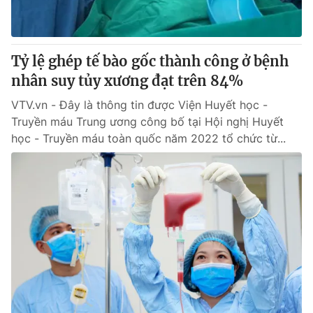
Giấy phép hoạt động báo in và báo điện tử số 483/GP-BTTTT
cấp ngày 29/12/2023
Tổng Biên tập:
Vũ Thanh Thủy
Tỷ lệ ghép tế bào gốc thành công ở bệnh
Phó Tổng Biên tập:
Nguyễn Thị Mỹ Hạnh, Phạm Quốc Thắng,
nhân suy tủy xương đạt trên 84%
Nguyễn Trọng Ninh
Tổng đài VTV:
024.38 355 931 - 024.38 355 932
VTV.vn - Đây là thông tin được Viện Huyết học -
Ðiện thoại Thời báo VTV:
024.66 897 897
Truyền máu Trung ương công bố tại Hội nghị Huyết
Email:
toasoan@vtv.vn
học - Truyền máu toàn quốc năm 2022 tổ chức từ...
Liên hệ quảng cáo:
024-7300.7108