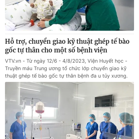
Giao lưu trực tuyến
Sản phẩm
Lịch phát sóng
Thị trường
Tư vấn
Hỗ trợ, chuyển giao kỹ thuật ghép tế bào
Chuyên mục khác
gốc tự thân cho một số bệnh viện
Emagazine
Podcast
VTV.vn - Từ ngày 12/6 - 4/8/2023, Viện Huyết học -
Truyền máu Trung ương tổ chức lớp chuyển giao kỹ
Photo
Infographic
thuật ghép tế bào gốc tự thân bệnh đa u tủy xương.
Video
Shorts video
VTV Money
VTV Thể thao
VTV Sức khoẻ
Bất động sản