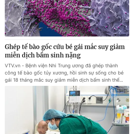
Tin tức
Kinh tế
Thế giới đó đây
Tài chính
Dữ liệu và đời sống
Câu chuyện quốc tế
Thị trường
Ghép tế bào gốc cứu bé gái mắc suy giảm
Truyền hình
Góc doanh nghiệp
miễn dịch bẩm sinh nặng
Phim VTV
Giải trí
VTV.vn - Bệnh viện Nhi Trung ương đã ghép thành
Hậu trường
công tế bào gốc tủy xương, hồi sinh sự sống cho bé
Điện ảnh
gái 18 tháng mắc suy giảm miễn dịch bẩm sinh thể...
Đời sống
Nhân vật
Âm nhạc
Du lịch
Khán giả
Giáo dục
Sao
Làm đẹp
Giải sao mai
Tuyển sinh
Công nghệ
Chất lượng cuộc sống
Học trực tuyến
Hitech Công nghệ tương lai