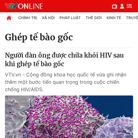
CHÍNH TRỊ
XÃ HỘI
PHÁP LUẬT
THẾ GIỚI
KINH TẾ
TRUYỀ
Ghép tế bào gốc
Chuyên mục
Người đàn ông được chữa khỏi HIV sau
Chính trị
khi ghép tế bào gốc
VTV.vn - Cộng đồng khoa học quốc tế vừa ghi nhận
Xã hội
thêm một bước tiến quan trọng trong cuộc chiến
chống HIV/AIDS.
Pháp luật
Y tế
Thế giới