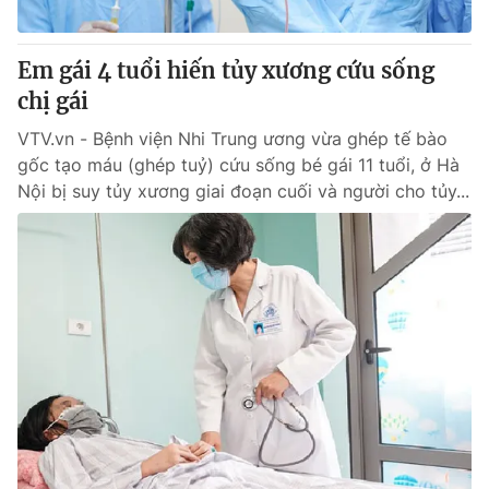
® Cấm sao chép dưới mọi hình thức nếu không có sự chấp
Em gái 4 tuổi hiến tủy xương cứu sống
thuận bằng văn bản. Ghi rõ nguồn VTV.vn khi phát hành lại
chị gái
thông tin từ website này.
VTV.vn - Bệnh viện Nhi Trung ương vừa ghép tế bào
gốc tạo máu (ghép tuỷ) cứu sống bé gái 11 tuổi, ở Hà
Nội bị suy tủy xương giai đoạn cuối và người cho tủy...