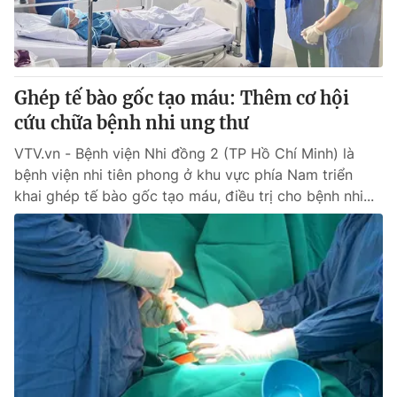
Thị trường 24h
Tấm lòng Việt
VTV4
Vươn mình bằng AI
Ghép tế bào gốc tạo máu: Thêm cơ hội
VTV9
VTV8
cứu chữa bệnh nhi ung thư
VTV.vn - Bệnh viện Nhi đồng 2 (TP Hồ Chí Minh) là
Liên hệ tòa soạn
English
bệnh viện nhi tiên phong ở khu vực phía Nam triển
khai ghép tế bào gốc tạo máu, điều trị cho bệnh nhi...
THỜI BÁO VTV
Theo dõi báo trên
Cơ quan chủ quản:
Đài Truyền hình Việt Nam
Cơ quan báo chí:
Thời báo VTV