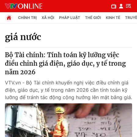
CHÍNH TRỊ
XÃ HỘI
PHÁP LUẬT
THẾ GIỚI
KINH TẾ
TRUYỀ
giá nước
Chuyên mục
Bộ Tài chính: Tính toán kỹ lưỡng việc
Chính trị
điều chỉnh giá điện, giáo dục, y tế trong
năm 2026
Xã hội
VTV.vn - Bộ Tài chính khuyến nghị việc điều chỉnh giá
điện, giáo dục, y tế trong năm 2026 cần tính toán kỹ
Pháp luật
lưỡng để tránh tác động cộng hưởng lên mặt bằng giá.
Y tế
Thế giới