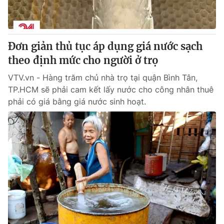
Đơn giản thủ tục áp dụng giá nước sạch
® Cấm sao chép dưới mọi hình thức nếu không có sự chấp
thuận bằng văn bản. Ghi rõ nguồn VTV.vn khi phát hành lại
theo định mức cho người ở trọ
thông tin từ website này.
VTV.vn - Hàng trăm chủ nhà trọ tại quận Bình Tân,
TP.HCM sẽ phải cam kết lấy nước cho công nhân thuê
phải có giá bằng giá nước sinh hoạt.