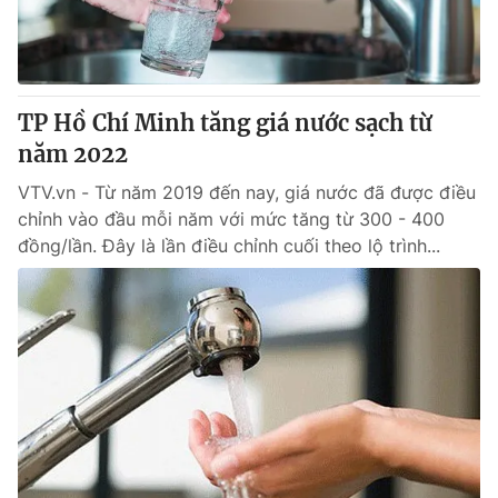
Thị trường 24h
Tấm lòng Việt
VTV4
Vươn mình bằng AI
TP Hồ Chí Minh tăng giá nước sạch từ
VTV9
VTV8
năm 2022
VTV.vn - Từ năm 2019 đến nay, giá nước đã được điều
Liên hệ tòa soạn
English
chỉnh vào đầu mỗi năm với mức tăng từ 300 - 400
đồng/lần. Đây là lần điều chỉnh cuối theo lộ trình...
THỜI BÁO VTV
Theo dõi báo trên
Cơ quan chủ quản:
Đài Truyền hình Việt Nam