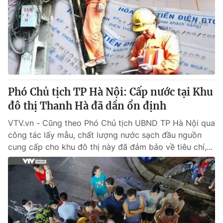
Tin tức
Kinh tế
Thế giới đó đây
Tài chính
Dữ liệu và đời sống
Câu chuyện quốc tế
Thị trường
Truyền hình
Góc doanh nghiệp
Phó Chủ tịch TP Hà Nội: Cấp nước tại Khu
Phim VTV
đô thị Thanh Hà đã dần ổn định
Giải trí
Hậu trường
VTV.vn - Cũng theo Phó Chủ tịch UBND TP Hà Nội qua
Điện ảnh
công tác lấy mẫu, chất lượng nước sạch đầu nguồn
Đời sống
Nhân vật
cung cấp cho khu đô thị này đã đảm bảo về tiêu chí,...
Âm nhạc
Du lịch
Khán giả
Giáo dục
Sao
Làm đẹp
Giải sao mai
Tuyển sinh
Công nghệ
Chất lượng cuộc sống
Học trực tuyến
Hitech Công nghệ tương lai