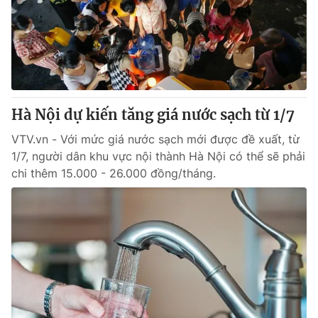
Giao lưu trực tuyến
Sản phẩm
Lịch phát sóng
Thị trường
Tư vấn
Chuyên mục khác
Hà Nội dự kiến tăng giá nước sạch từ 1/7
Emagazine
Podcast
VTV.vn - Với mức giá nước sạch mới được đề xuất, từ
1/7, người dân khu vực nội thành Hà Nội có thể sẽ phải
Photo
Infographic
chi thêm 15.000 - 26.000 đồng/tháng.
Video
Shorts video
VTV Money
VTV Thể thao
VTV Sức khoẻ
Bất động sản