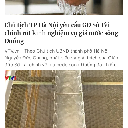
Cơ quan báo chí:
Thời báo VTV
Giấy phép hoạt động báo in và báo điện tử số 483/GP-BTTTT
cấp ngày 29/12/2023
Chủ tịch TP Hà Nội yêu cầu GĐ Sở Tài
Tổng Biên tập:
Vũ Thanh Thủy
chính rút kinh nghiệm vụ giá nước sông
Phó Tổng Biên tập:
Nguyễn Thị Mỹ Hạnh, Phạm Quốc Thắng,
Đuống
Nguyễn Trọng Ninh
Tổng đài VTV:
VTV.vn - Theo Chủ tịch UBND thành phố Hà Nội
024.38 355 931 - 024.38 355 932
Nguyễn Đức Chung, phát biểu và giải thích của Giám
Ðiện thoại Thời báo VTV:
024.66 897 897
đốc Sở Tài chính về giá nước sông Đuống đã khiến...
Email:
toasoan@vtv.vn
Liên hệ quảng cáo:
024-7300.7108