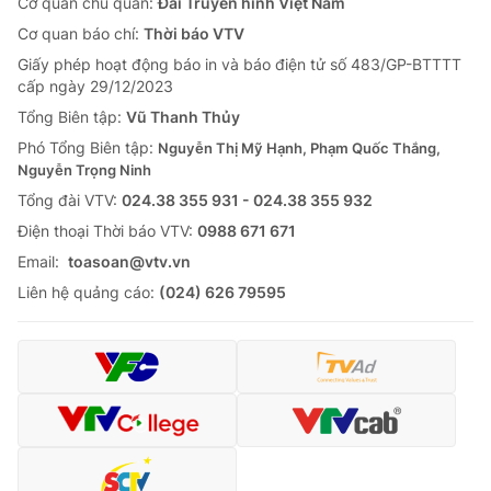
Cơ quan chủ quản:
Đài Truyền hình Việt Nam
Cơ quan báo chí:
Thời báo VTV
Giấy phép hoạt động báo in và báo điện tử số 483/GP-BTTTT
cấp ngày 29/12/2023
Tổng Biên tập:
Vũ Thanh Thủy
Phó Tổng Biên tập:
Nguyễn Thị Mỹ Hạnh, Phạm Quốc Thắng,
Nguyễn Trọng Ninh
Tổng đài VTV:
024.38 355 931 - 024.38 355 932
Ðiện thoại Thời báo VTV:
0988 671 671
Email:
toasoan@vtv.vn
Liên hệ quảng cáo:
(024) 626 79595