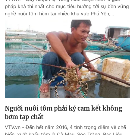
pháp khả thi nhất cho mục tiêu hướng tới sự bền vững
nghề nuôi tôm hùm tại nhiều khu vực Phú Yên,...
Người nuôi tôm phải ký cam kết không
bơm tạp chất
VTV.vn - Đến hết năm 2016, 4 tỉnh trọng điểm về chế
biến, xuất khẩu tôm là Cà Mau, Sóc Trăng, Bạc Liêu,