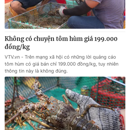
Giao lưu trực tuyến
Sản phẩm
Lịch phát sóng
Thị trường
Tư vấn
Không có chuyện tôm hùm giá 199.000
Chuyên mục khác
đồng/kg
Emagazine
Podcast
VTV.vn - Trên mạng xã hội có những lời quảng cáo
tôm hùm có giá bán chỉ 199.000 đồng/kg, tuy nhiên
Photo
Infographic
thông tin này là không đúng.
Video
Shorts video
VTV Money
VTV Thể thao
VTV Sức khoẻ
Bất động sản