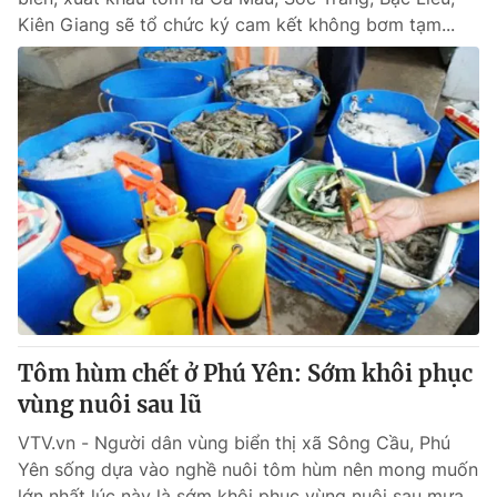
Kiên Giang sẽ tổ chức ký cam kết không bơm tạm...
Tôm hùm chết ở Phú Yên: Sớm khôi phục
vùng nuôi sau lũ
VTV.vn - Người dân vùng biển thị xã Sông Cầu, Phú
Yên sống dựa vào nghề nuôi tôm hùm nên mong muốn
lớn nhất lúc này là sớm khôi phục vùng nuôi sau mưa...