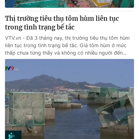
Giấy phép hoạt động báo in và báo điện tử số 483/GP-BTTTT
cấp ngày 29/12/2023
Thị trường tiêu thụ tôm hùm liên tục
Tổng Biên tập:
Vũ Thanh Thủy
trong tình trạng bế tắc
Phó Tổng Biên tập:
Nguyễn Thị Mỹ Hạnh, Phạm Quốc Thắng,
Nguyễn Trọng Ninh
VTV.vn - Đã 3 tháng nay, thị trường tiêu thụ tôm hùm
Tổng đài VTV:
024.38 355 931 - 024.38 355 932
liên tục trong tình trạng bế tắc. Giá tôm hùm ở mức
Ðiện thoại Thời báo VTV:
024.66 897 897
thấp chưa từng thấy và không có nhiều người đến...
Email:
toasoan@vtv.vn
Liên hệ quảng cáo:
024-7300.7108