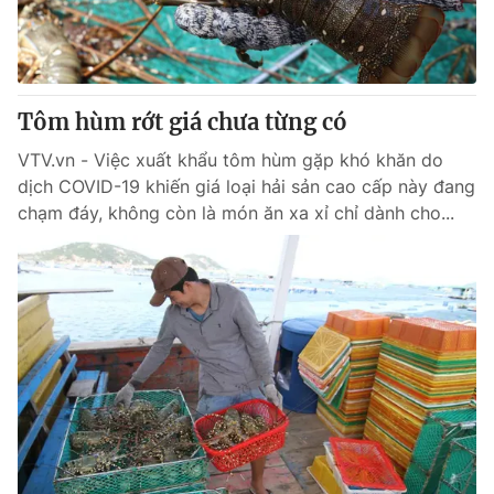
Thị trường 24h
Tấm lòng Việt
VTV4
Vươn mình bằng AI
Tôm hùm rớt giá chưa từng có
VTV9
VTV8
VTV.vn - Việc xuất khẩu tôm hùm gặp khó khăn do
dịch COVID-19 khiến giá loại hải sản cao cấp này đang
Liên hệ tòa soạn
English
chạm đáy, không còn là món ăn xa xỉ chỉ dành cho...
THỜI BÁO VTV
Theo dõi báo trên
Cơ quan chủ quản:
Đài Truyền hình Việt Nam
Cơ quan báo chí:
Thời báo VTV