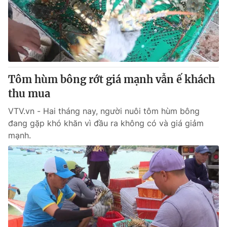
Tin tức
Kinh tế
Thế giới đó đây
Tài chính
Dữ liệu và đời sống
Câu chuyện quốc tế
Thị trường
Tôm hùm bông rớt giá mạnh vẫn ế khách
Truyền hình
Góc doanh nghiệp
thu mua
Phim VTV
Giải trí
VTV.vn - Hai tháng nay, người nuôi tôm hùm bông
Hậu trường
đang gặp khó khăn vì đầu ra không có và giá giảm
Điện ảnh
mạnh.
Đời sống
Nhân vật
Âm nhạc
Du lịch
Khán giả
Giáo dục
Sao
Làm đẹp
Giải sao mai
Tuyển sinh
Công nghệ
Chất lượng cuộc sống
Học trực tuyến
Hitech Công nghệ tương lai