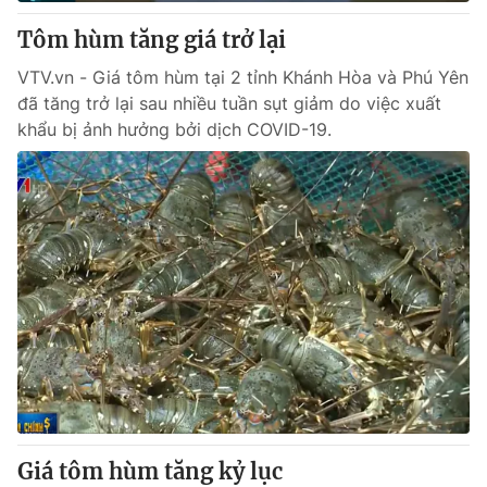
Tôm hùm tăng giá trở lại
® Cấm sao chép dưới mọi hình thức nếu không có sự chấp
VTV.vn - Giá tôm hùm tại 2 tỉnh Khánh Hòa và Phú Yên
thuận bằng văn bản. Ghi rõ nguồn VTV.vn khi phát hành lại
đã tăng trở lại sau nhiều tuần sụt giảm do việc xuất
thông tin từ website này.
khẩu bị ảnh hưởng bởi dịch COVID-19.
Giá tôm hùm tăng kỷ lục