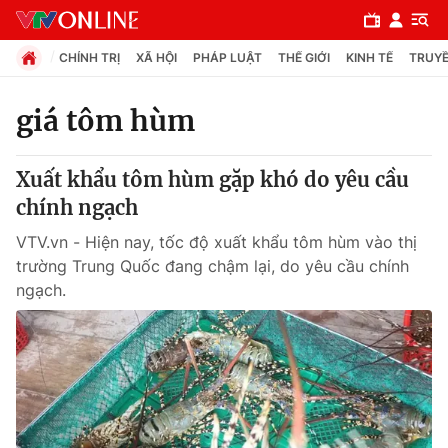
CHÍNH TRỊ
XÃ HỘI
PHÁP LUẬT
THẾ GIỚI
KINH TẾ
TRUYỀ
giá tôm hùm
Chuyên mục
Xuất khẩu tôm hùm gặp khó do yêu cầu
Chính trị
chính ngạch
VTV.vn - Hiện nay, tốc độ xuất khẩu tôm hùm vào thị
Xã hội
trường Trung Quốc đang chậm lại, do yêu cầu chính
ngạch.
Pháp luật
Y tế
Thế giới