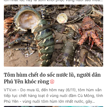
Tôm hùm chết do sốc nước lũ, người dân
Phú Yên khóc ròng
VTV.vn - Do mưa lũ, đến hôm nay (6/11), tôm hùm vẫn
tiếp tục chết hàng loạt ở vùng nuôi đầm Cù Mông, tỉnh
Phú Yên - vùng nuôi tôm hùm lớn nhất nước, gây...