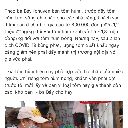
Phim VTV
Giải trí
Theo bà Bảy (chuyên bán tôm hùm), trước đây tôm
Hậu trường
hùm tươi sống chỉ nhập cho các nhà hàng, khách sạn,
Điện ảnh
Đời sống
Nhân vật
ít khi bán ở chợ bởi giá cao từ 800.000 đồng đến 1,2
Âm nhạc
triệu đồng/kg đối với tôm hùm xanh và 1,5 - 1,8 triệu
Du lịch
Khán giả
đồng/kg đối với tôm hùm bông. Nhưng nay, sau 2 lần
Giáo dục
Sao
dịch COVID-19 bùng phát, lượng tôm xuất khẩu ngày
Làm đẹp
Giải sao mai
Tuyển sinh
càng giảm nên phải đẩy mạnh thị trường nội địa với
Công nghệ
Chất lượng cuộc sống
giá vừa phải.
Học trực tuyến
Hitech Công nghệ tương lai
"Giá tôm hùm hiện nay phù hợp với thu nhập của nhiều
Giao lưu trực tuyến
người. Chỉ riêng tôm hùm bông, khách vẫn phải đặt
Sản phẩm
trước tôi mới lấy về bán vì loại tôm này giá thành còn
Lịch phát sóng
Thị trường
cao, khó bán" - bà Bảy cho hay.
Tư vấn
Chuyên mục khác
Emagazine
Podcast