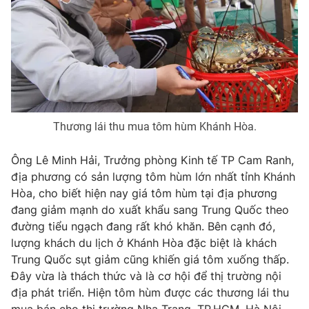
Photo
Infographic
Video
Shorts video
VTV Money
VTV Thể thao
Thương lái thu mua tôm hùm Khánh Hòa.
VTV Sức khoẻ
Bất động sản
Ông Lê Minh Hải, Trưởng phòng Kinh tế TP Cam Ranh,
địa phương có sản lượng tôm hùm lớn nhất tỉnh Khánh
Thị trường 24h
Tấm lòng Việt
Hòa, cho biết hiện nay giá tôm hùm tại địa phương
đang giảm mạnh do xuất khẩu sang Trung Quốc theo
VTV4
Vươn mình bằng AI
đường tiểu ngạch đang rất khó khăn. Bên cạnh đó,
lượng khách du lịch ở Khánh Hòa đặc biệt là khách
Trung Quốc sụt giảm cũng khiến giá tôm xuống thấp.
VTV9
VTV8
Đây vừa là thách thức và là cơ hội để thị trường nội
địa phát triển. Hiện tôm hùm được các thương lái thu
Liên hệ tòa soạn
English