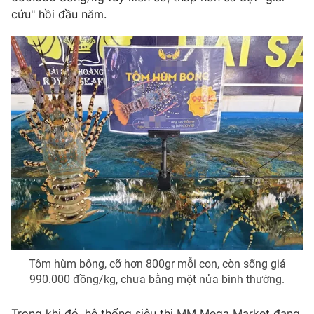
Email:
toasoan@vtv.vn
cứu" hồi đầu năm.
Liên hệ quảng cáo:
024-7300.7108
® Cấm sao chép dưới mọi hình thức nếu không có sự chấp
thuận bằng văn bản. Ghi rõ nguồn VTV.vn khi phát hành lại
thông tin từ website này.
Tôm hùm bông, cỡ hơn 800gr mỗi con, còn sống giá
990.000 đồng/kg, chưa bằng một nửa bình thường.
Trong khi đó, hệ thống siêu thị MM Mega Market đang