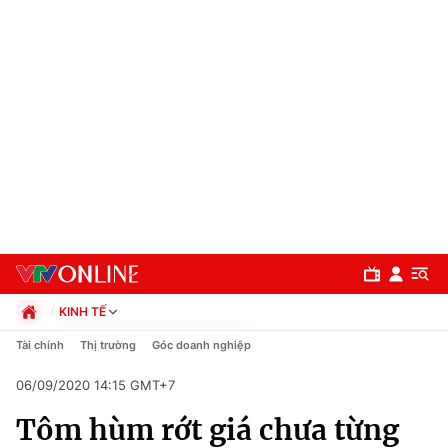
KINH TẾ
Chính trị
Tài chính
Thị trường
Góc doanh nghiệp
Xã hội
06/09/2020 14:15 GMT+7
Pháp luật
Chuyên mục
Kinh tế
Tôm hùm rớt giá chưa từng
Thể thao