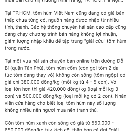
mua bán cho thị trường Nha Trang, TP.HCM, Hà Nội…
Tại TP.HCM, tôm hùm Việt Nam cũng đang có giá bán
thấp chưa từng có, nguồn hàng được nhập từ nhiều
tỉnh, thành. Các hệ thống chuyên hải sản cao cấp cũng
THỜI BÁO VTV
đang chạy chương trình bán hàng không lợi nhuận,
giảm lượng nhập khẩu để tập trung "giải cứu" tôm hùm
Theo dõi báo trên
trong nước.
Tại một vựa hải sản chuyên bán online trên đường Đỗ
Cơ quan chủ quản:
Đài Truyền hình Việt Nam
Bí (quận Tân Phú), tôm hùm cốm (còn gọi tôm 2 da
Cơ quan báo chí:
Thời báo VTV
tức tôm đang thay vỏ) không còn sống (tôm ngộp) có
Giấy phép hoạt động báo in và báo điện tử số 483/GP-BTTTT
giá chỉ 380.000 đồng/kg (mỗi kg từ 4 - 5 con). Với
cấp ngày 29/12/2023
loại lớn hơn thì giá 420.000 đồng/kg (loại mỗi kg 3
Tổng Biên tập:
Vũ Thanh Thủy
con) và 500.000 đồng/kg (loại mỗi kg có 2 con). Nhân
Phó Tổng Biên tập:
Nguyễn Thị Mỹ Hạnh, Phạm Quốc Thắng,
viên cửa hàng cho biết loại tôm hùm này số lượng
Nguyễn Trọng Ninh
không nhiều nên người mua nên tranh thủ.
Tổng đài VTV:
024.38 355 931 - 024.38 355 932
Còn tôm hùm xanh còn sống có giá từ 550.000 -
Ðiện thoại Thời báo VTV:
024.66 897 897
650.000 đồng/kg tùy kích cỡ, thấp hơn cả đợt "giải