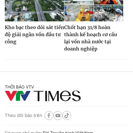
Kho bạc theo dõi sát tiến
Chốt hạn 31/8 hoàn
độ giải ngân vốn đầu tư
thành kế hoạch cơ cấu
công
lại vốn nhà nước tại
doanh nghiệp
THỜI BÁO VTV
Theo dõi báo trên
Cơ quan chủ quản:
Đài Truyền hình Việt Nam