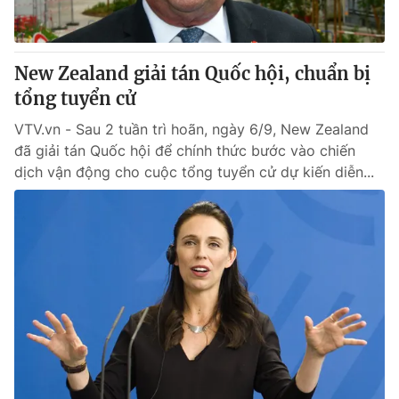
Thị trường 24h
Tấm lòng Việt
VTV4
Vươn mình bằng AI
New Zealand giải tán Quốc hội, chuẩn bị
tổng tuyển cử
VTV9
VTV8
VTV.vn - Sau 2 tuần trì hoãn, ngày 6/9, New Zealand
đã giải tán Quốc hội để chính thức bước vào chiến
Liên hệ tòa soạn
English
dịch vận động cho cuộc tổng tuyển cử dự kiến diễn...
THỜI BÁO VTV
Theo dõi báo trên
Cơ quan chủ quản:
Đài Truyền hình Việt Nam
Cơ quan báo chí:
Thời báo VTV