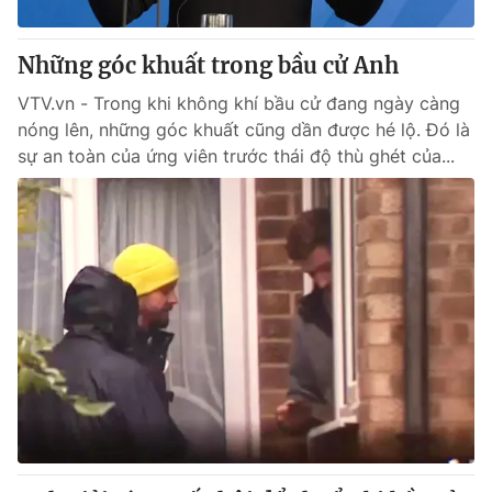
Giấy phép hoạt động báo in và báo điện tử số 483/GP-BTTTT
cấp ngày 29/12/2023
Những góc khuất trong bầu cử Anh
Tổng Biên tập:
Vũ Thanh Thủy
Phó Tổng Biên tập:
VTV.vn - Trong khi không khí bầu cử đang ngày càng
Nguyễn Thị Mỹ Hạnh, Phạm Quốc Thắng,
Nguyễn Trọng Ninh
nóng lên, những góc khuất cũng dần được hé lộ. Đó là
Tổng đài VTV:
024.38 355 931 - 024.38 355 932
sự an toàn của ứng viên trước thái độ thù ghét của...
Ðiện thoại Thời báo VTV:
024.66 897 897
Email:
toasoan@vtv.vn
Liên hệ quảng cáo:
024-7300.7108