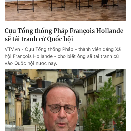
Giao lưu trực tuyến
Sản phẩm
Lịch phát sóng
Thị trường
Tư vấn
Cựu Tổng thống Pháp François Hollande
sẽ tái tranh cử Quốc hội
Chuyên mục khác
Emagazine
VTV.vn - Cựu Tổng thống Pháp - thành viên đảng Xã
Podcast
hội François Hollande - cho biết ông sẽ tái tranh cử
vào Quốc hội nước này.
Photo
Infographic
Video
Shorts video
VTV Money
VTV Thể thao
VTV Sức khoẻ
Bất động sản