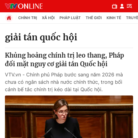
CHÍNH TRỊ
XÃ HỘI
PHÁP LUẬT
THẾ GIỚI
KINH TẾ
TRUYỀ
giải tán quốc hội
Chuyên mục
Khủng hoảng chính trị leo thang, Pháp
Chính trị
đối mặt nguy cơ giải tán Quốc hội
VTV.vn - Chính phủ Pháp bước sang năm 2026 mà
Xã hội
chưa có ngân sách nhà nước chính thức, trong bối
cảnh bế tắc chính trị kéo dài tại Quốc hội.
Pháp luật
Y tế
Thế giới