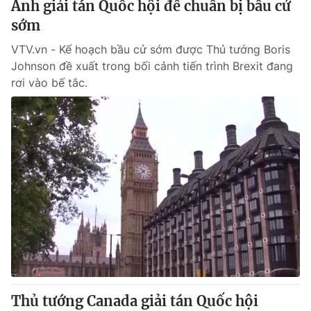
Anh giải tán Quốc hội để chuẩn bị bầu cử
sớm
® Cấm sao chép dưới mọi hình thức nếu không có sự chấp
VTV.vn - Kế hoạch bầu cử sớm được Thủ tướng Boris
thuận bằng văn bản. Ghi rõ nguồn VTV.vn khi phát hành lại
Johnson đề xuất trong bối cảnh tiến trình Brexit đang
thông tin từ website này.
rơi vào bế tắc.
Thủ tướng Canada giải tán Quốc hội