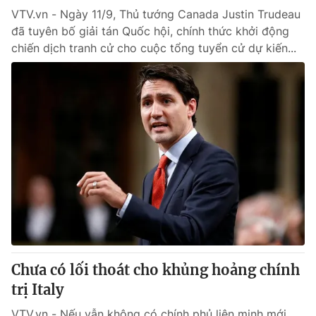
VTV.vn - Ngày 11/9, Thủ tướng Canada Justin Trudeau
đã tuyên bố giải tán Quốc hội, chính thức khởi động
chiến dịch tranh cử cho cuộc tổng tuyển cử dự kiến...
Chưa có lối thoát cho khủng hoảng chính
trị Italy
VTV.vn - Nếu vẫn không có chính phủ liên minh mới