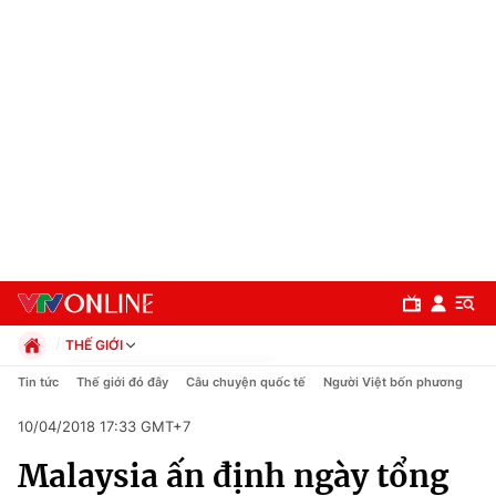
THẾ GIỚI
Chính trị
Tin tức
Thế giới đó đây
Câu chuyện quốc tế
Người Việt bốn phương
Xã hội
10/04/2018 17:33 GMT+7
Pháp luật
Chuyên mục
Kinh tế
Malaysia ấn định ngày tổng
Thể thao