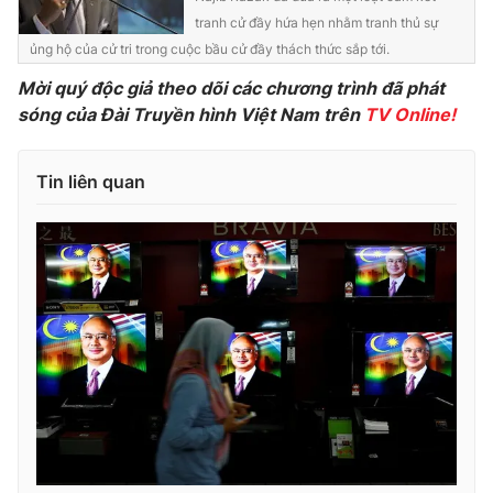
tranh cử đầy hứa hẹn nhằm tranh thủ sự
Photo
Infographic
ủng hộ của cử tri trong cuộc bầu cử đầy thách thức sắp tới.
Mời quý độc giả theo dõi các chương trình đã phát
Video
Shorts video
sóng củ
a Đài Truyền hình Việt Nam trên
TV Online!
VTV Money
VTV Thể thao
Tin liên quan
VTV Sức khoẻ
Bất động sản
Thị trường 24h
Tấm lòng Việt
VTV4
Vươn mình bằng AI
VTV9
VTV8
Liên hệ tòa soạn
English