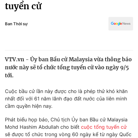
Chính trị
tuyển cử
Truyền hình
Văn hóa - Giải trí
Xã hội
Y tế
Ban Thời sự
Đời sống
Pháp luật
Công nghệ
Giáo dục
Y tế
VTV.vn - Ủy ban Bầu cử Malaysia vừa thông báo
nước này sẽ tổ chức tổng tuyển cử vào ngày 9/5
Thế giới
tới.
Tin tức
Kinh tế
Cuộc bầu cử lần này được cho là phép thử khó khăn
Thế giới đó đây
nhất đối với 61 năm lãnh đạo đất nước của liên minh
Tài chính
cầm quyền hiện nay.
Dữ liệu và đời sống
Câu chuyện quốc tế
Thị trường
Phát biểu họp báo, Chủ tịch Ủy ban Bầu cử Malaysia
Truyền hình
Mohd Hashim Abdullah cho biết
cuộc tổng tuyển cử
Góc doanh nghiệp
sẽ được tổ chức trong vòng 60 ngày kể từ ngày Quốc