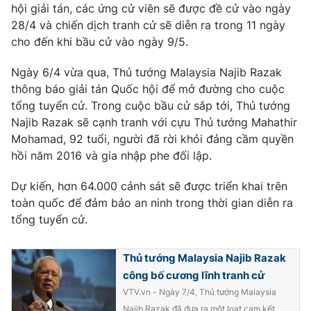
Phim VTV
hội giải tán, các ứng cử viên sẽ được đề cử vào ngày
Giải trí
28/4 và chiến dịch tranh cử sẽ diễn ra trong 11 ngày
Hậu trường
cho đến khi bầu cử vào ngày 9/5.
Điện ảnh
Đời sống
Nhân vật
Âm nhạc
Ngày 6/4 vừa qua, Thủ tướng Malaysia Najib Razak
Du lịch
Khán giả
thông báo giải tán Quốc hội để mở đường cho cuộc
Giáo dục
Sao
tổng tuyển cử. Trong cuộc bầu cử sắp tới, Thủ tướng
Làm đẹp
Giải sao mai
Najib Razak sẽ cạnh tranh với cựu Thủ tướng Mahathir
Tuyển sinh
Công nghệ
Mohamad, 92 tuổi, người đã rời khỏi đảng cầm quyền
Chất lượng cuộc sống
Học trực tuyến
hồi năm 2016 và gia nhập phe đối lập.
Hitech Công nghệ tương lai
Giao lưu trực tuyến
Dự kiến, hơn 64.000 cảnh sát sẽ được triển khai trên
Sản phẩm
toàn quốc để đảm bảo an ninh trong thời gian diễn ra
Lịch phát sóng
tổng tuyển cử.
Thị trường
Tư vấn
Thủ tướng Malaysia Najib Razak
Chuyên mục khác
công bố cương lĩnh tranh cử
Emagazine
Podcast
VTV.vn - Ngày 7/4, Thủ tướng Malaysia
Najib Razak đã đưa ra một loạt cam kết