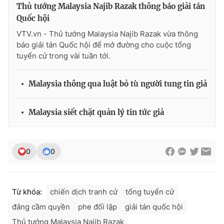
Thủ tướng Malaysia Najib Razak thông báo giải tán
Quốc hội
VTV.vn - Thủ tướng Malaysia Najib Razak vừa thông
báo giải tán Quốc hội để mở đường cho cuộc tổng
THỜI BÁO VTV
tuyển cử trong vài tuần tới.
Malaysia thông qua luật bỏ tù người tung tin giả
Theo dõi báo trên
Malaysia siết chặt quản lý tin tức giả
Cơ quan chủ quản:
Đài Truyền hình Việt Nam
Cơ quan báo chí:
Thời báo VTV
0
0
Giấy phép hoạt động báo in và báo điện tử số 483/GP-BTTTT
cấp ngày 29/12/2023
Tổng Biên tập:
Vũ Thanh Thủy
Từ khóa:
chiến dịch tranh cử
tổng tuyển cử
Phó Tổng Biên tập:
Nguyễn Thị Mỹ Hạnh, Phạm Quốc Thắng,
Nguyễn Trọng Ninh
đảng cầm quyền
phe đối lập
giải tán quốc hội
Tổng đài VTV:
024.38 355 931 - 024.38 355 932
Thủ tướng Malaysia Najib Razak