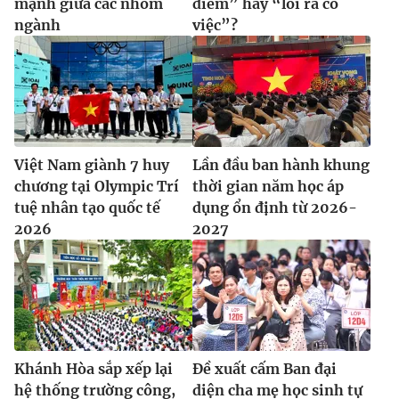
mạnh giữa các nhóm
điểm” hay “lối ra có
ngành
việc”?
Việt Nam giành 7 huy
Lần đầu ban hành khung
chương tại Olympic Trí
thời gian năm học áp
tuệ nhân tạo quốc tế
dụng ổn định từ 2026-
2026
2027
Khánh Hòa sắp xếp lại
Đề xuất cấm Ban đại
hệ thống trường công,
diện cha mẹ học sinh tự