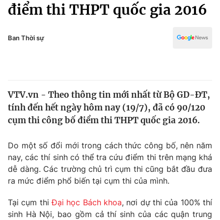
Chính trị
điểm thi THPT quốc gia 2016
Truyền hình
Văn hóa - Giải trí
Xã hội
Y tế
Ban Thời sự
Đời sống
Pháp luật
Công nghệ
Giáo dục
Y tế
VTV.vn - Theo thông tin mới nhất từ Bộ GD-ĐT,
tính đến hết ngày hôm nay (19/7), đã có 90/120
Thế giới
cụm thi công bố điểm thi THPT quốc gia 2016.
Tin tức
Kinh tế
Do một số đổi mới trong cách thức công bố, nên năm
Thế giới đó đây
nay, các thí sinh có thể tra cứu điểm thi trên mạng khá
Tài chính
dễ dàng. Các trường chủ trì cụm thi cũng bắt đầu đưa
Dữ liệu và đời sống
Câu chuyện quốc tế
ra mức điểm phổ biến tại cụm thi của mình.
Thị trường
Truyền hình
Tại cụm thi
Đại học Bách khoa
, nơi dự thi của 100% thí
Góc doanh nghiệp
sinh Hà Nội, bao gồm cả thí sinh của các quận trung