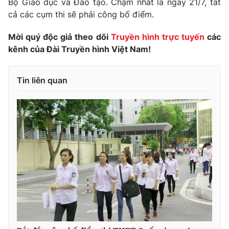
Bộ Giáo dục và Đào tạo. Chậm nhất là ngày 21/7, tất
cả các cụm thi sẽ phải công bố điểm.
Photo
Infographic
Mời quý độc giả theo dõi
Truyền hình trực tuyến
các
Video
Shorts video
kênh của Đài Truyền hình Việt Nam!
VTV Money
VTV Thể thao
Tin liên quan
VTV Sức khoẻ
Bất động sản
Thị trường 24h
Tấm lòng Việt
VTV4
Vươn mình bằng AI
VTV9
VTV8
Liên hệ tòa soạn
English