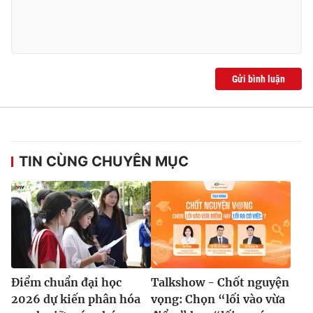
Ðiện thoại Thời báo VTV:
024.66 897 897
Email:
toasoan@vtv.vn
Liên hệ quảng cáo:
024-7300.7108
Gửi bình luận
TIN CÙNG CHUYÊN MỤC
® Cấm sao chép dưới mọi hình thức nếu không có sự chấp
thuận bằng văn bản. Ghi rõ nguồn VTV.vn khi phát hành lại
thông tin từ website này.
Điểm chuẩn đại học
Talkshow - Chốt nguyện
2026 dự kiến phân hóa
vọng: Chọn “lối vào vừa