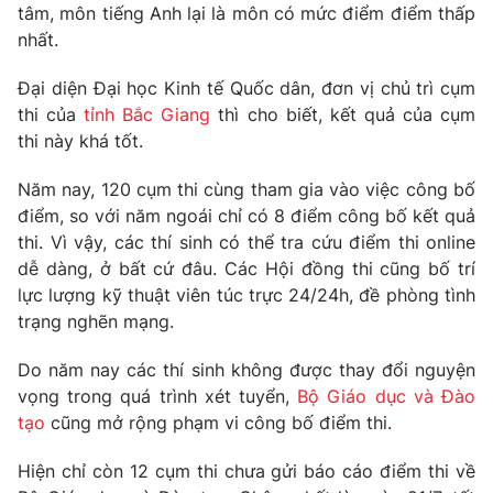
Phim VTV
tâm, môn tiếng Anh lại là môn có mức điểm điểm thấp
Giải trí
nhất.
Hậu trường
Điện ảnh
Đời sống
Đại diện Đại học Kinh tế Quốc dân, đơn vị chủ trì cụm
Nhân vật
Âm nhạc
thi của
tỉnh Bắc Giang
thì cho biết, kết quả của cụm
Du lịch
Khán giả
thi này khá tốt.
Giáo dục
Sao
Làm đẹp
Giải sao mai
Năm nay, 120 cụm thi cùng tham gia vào việc công bố
Tuyển sinh
Công nghệ
điểm, so với năm ngoái chỉ có 8 điểm công bố kết quả
Chất lượng cuộc sống
Học trực tuyến
thi. Vì vậy, các thí sinh có thể tra cứu điểm thi online
Hitech Công nghệ tương lai
dễ dàng, ở bất cứ đâu. Các Hội đồng thi cũng bố trí
Giao lưu trực tuyến
lực lượng kỹ thuật viên túc trực 24/24h, đề phòng tình
Sản phẩm
trạng nghẽn mạng.
Lịch phát sóng
Thị trường
Do năm nay các thí sinh không được thay đổi nguyện
Tư vấn
vọng trong quá trình xét tuyển,
Bộ Giáo dục và Đào
tạo
cũng mở rộng phạm vi công bố điểm thi.
Chuyên mục khác
Emagazine
Podcast
Hiện chỉ còn 12 cụm thi chưa gửi báo cáo điểm thi về