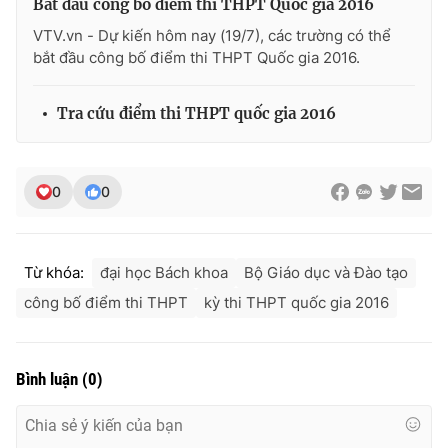
Bắt đầu công bố điểm thi THPT Quốc gia 2016
VTV.vn - Dự kiến hôm nay (19/7), các trường có thể
bắt đầu công bố điểm thi THPT Quốc gia 2016.
THỜI BÁO VTV
Tra cứu điểm thi THPT quốc gia 2016
Theo dõi báo trên
0
0
Cơ quan chủ quản:
Đài Truyền hình Việt Nam
Từ khóa:
đại học Bách khoa
Bộ Giáo dục và Đào tạo
Cơ quan báo chí:
Thời báo VTV
công bố điểm thi THPT
kỳ thi THPT quốc gia 2016
Giấy phép hoạt động báo in và báo điện tử số 483/GP-BTTTT
cấp ngày 29/12/2023
Tổng Biên tập:
Vũ Thanh Thủy
Bình luận
(
0
)
Phó Tổng Biên tập:
Nguyễn Thị Mỹ Hạnh, Phạm Quốc Thắng,
Nguyễn Trọng Ninh
Tổng đài VTV:
024.38 355 931 - 024.38 355 932