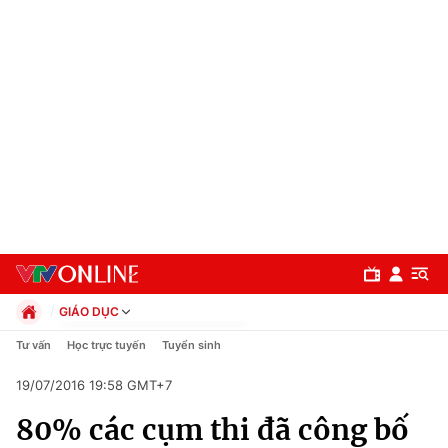
GIÁO DỤC
Chính trị
Tư vấn
Học trực tuyến
Tuyển sinh
Xã hội
19/07/2016 19:58 GMT+7
Pháp luật
Chuyên mục
Kinh tế
80% các cụm thi đã công bố
Thể thao