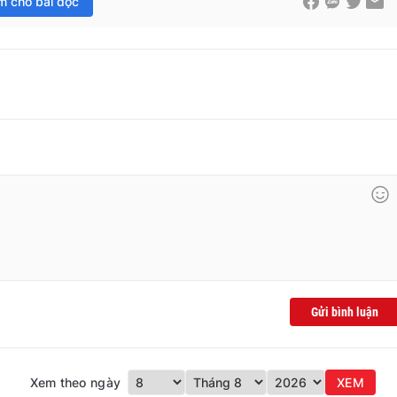
im cho bài đọc
Gửi bình luận
Xem theo ngày
XEM