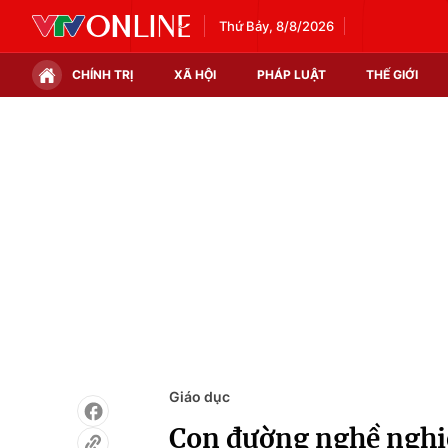
Thứ Bảy, 8/8/2026
CHÍNH TRỊ
XÃ HỘI
PHÁP LUẬT
THẾ GIỚI
Chính trị
Xã hội
Thế giới
Kinh tế
Tin tức
Tài chính
Thế giới đó đây
Thị trường
Câu chuyện quốc tế
Góc doanh nghiệp
Dữ liệu và đời sống
Giáo dục
Con đường nghề nghiệ