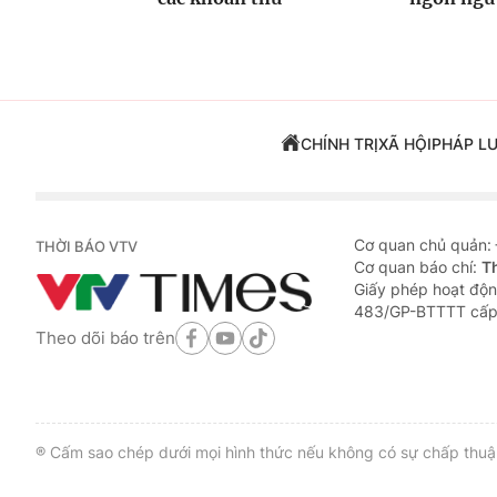
CHÍNH TRỊ
XÃ HỘI
PHÁP L
Cơ quan chủ quản:
THỜI BÁO VTV
Cơ quan báo chí:
T
Giấy phép hoạt độn
483/GP-BTTTT cấp
Theo dõi báo trên
® Cấm sao chép dưới mọi hình thức nếu không có sự chấp thuận 