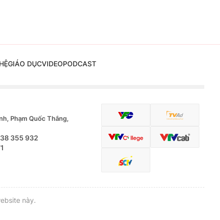
HỆ
GIÁO DỤC
VIDEO
PODCAST
nh, Phạm Quốc Thắng,
.38 355 932
71
ebsite này.