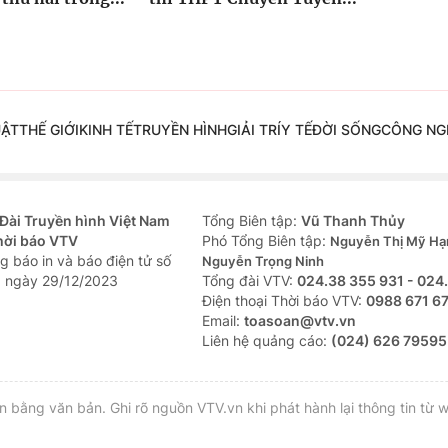
UẬT
THẾ GIỚI
KINH TẾ
TRUYỀN HÌNH
GIẢI TRÍ
Y TẾ
ĐỜI SỐNG
CÔNG NG
Đài Truyền hình Việt Nam
Tổng Biên tập:
Vũ Thanh Thủy
hời báo VTV
Phó Tổng Biên tập:
Nguyễn Thị Mỹ Hạ
g báo in và báo điện tử số
Nguyễn Trọng Ninh
 ngày 29/12/2023
Tổng đài VTV:
024.38 355 931 - 024
Ðiện thoại Thời báo VTV:
0988 671 6
Email:
toasoan@vtv.vn
Liên hệ quảng cáo:
(024) 626 79595
bằng văn bản. Ghi rõ nguồn VTV.vn khi phát hành lại thông tin từ w