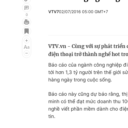
VTV7
02/07/2016 05:00 GMT+7
0
Giải trí
Đời sống
Điện ảnh
Du lịch
VTV.vn - Cùng với sự phát triển
Âm nhạc
Làm đẹp
điện thoại trở thành nghề hot t
Sao
Chất lượng cuộc sốn
Báo cáo của ngành công nghiệp điệ
tới hơn 1,3 tỷ người trên thế giới 
hàng ngày trong cuộc sống.
Báo cáo này cũng dự báo rằng, thị
minh có thể đạt mức doanh thu 100
nghề viết phần mềm dành cho điện 
tin.