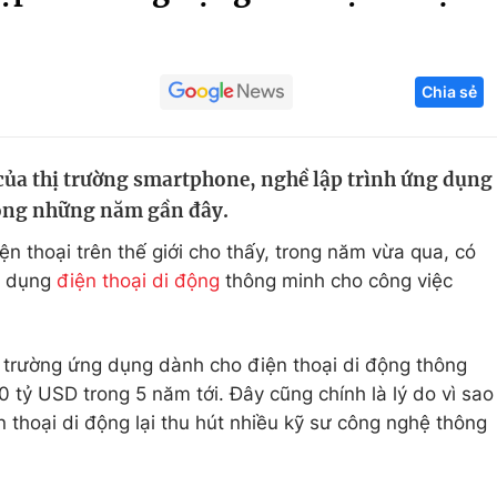
Góc ảnh
Chia sẻ
Giáo dục
Công nghệ
Tuyển sinh
Hitech Công ng
 của thị trường smartphone, nghề lập trình ứng dụng
Học trực tuyến
Sản phẩm
rong những năm gần đây.
g
Thị trường
n thoại trên thế giới cho thấy, trong năm vừa qua, có
Tư vấn
sử dụng
điện thoại di động
thông minh cho công việc
 trường ứng dụng dành cho điện thoại di động thông
 tỷ USD trong 5 năm tới. Đây cũng chính là lý do vì sao
thoại di động lại thu hút nhiều kỹ sư công nghệ thông