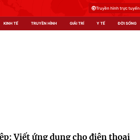
Truyền hình trực tuyến
KINH TẾ
TRUYỀN HÌNH
GIẢI TRÍ
Y TẾ
ĐỜI SỐNG
Pháp luật
Y tế
Truyền hình
Multimedia
Phim VTV
Video
Hậu trường
Shorts video
Nhân vật
Podcast
Khán giả
EMagazine
Giải sao mai
Photo
p: Viết ứng dụng cho điện thoại
Infographic