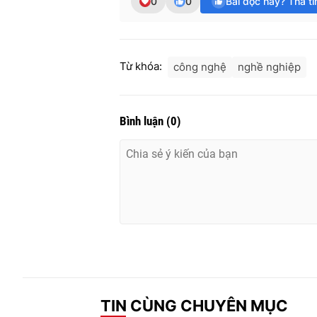
0
0
Bài đọc hay? Thả t
Từ khóa:
công nghệ
nghề nghiệp
Bình luận
(
0
)
TIN CÙNG CHUYÊN MỤC