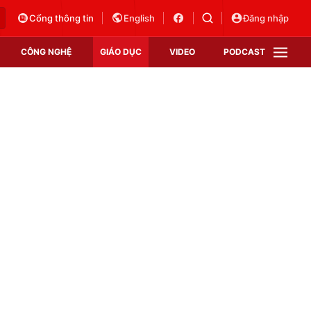
Cổng thông tin
English
Đăng nhập
CÔNG NGHỆ
GIÁO DỤC
VIDEO
PODCAST
VTV Money
VTV Thể thao
VTV Sức khoẻ
Bất động sản
Thị trường 24h
Tấm lòng Việt
Vươn mình bằng AI
VTV4
VTV8
VTV9
Lịch phát sóng
Giao lưu trực tuyến
Sự kiện