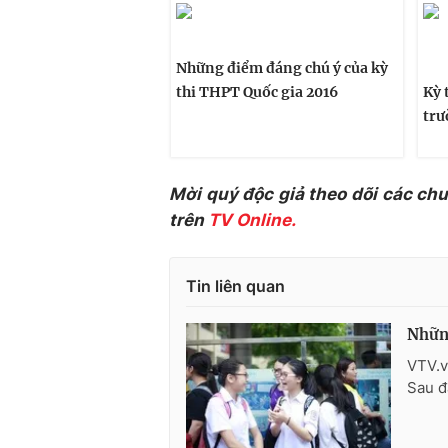
Những điểm đáng chú ý của kỳ
thi THPT Quốc gia 2016
Kỳ 
trư
Mời quý độc giả theo dõi các ch
trên
TV Online.
Tin liên quan
Những
VTV.v
Sau đ