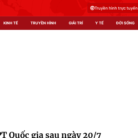
Truyền hình trực tuyến
KINH TẾ
TRUYỀN HÌNH
GIẢI TRÍ
Y TẾ
ĐỜI SỐNG
Pháp luật
Y tế
Truyền hình
Multimedia
Phim VTV
Video
Hậu trường
Shorts video
Nhân vật
Podcast
Khán giả
EMagazine
Giải sao mai
Photo
T Quốc gia sau ngày 20/7
Infographic