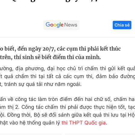
Góc ảnh
Chia sẻ
Giáo dục
Công nghệ
Tuyển sinh
Hitech Công ng
biết, đến ngày 20/7, các cụm thi phải kết thúc
Học trực tuyến
Sản phẩm
rên, thí sinh sẽ biết điểm thi của mình.
g
Thị trường
ường, địa phương, đại học chủ trì chấm thi gửi kết qu
Tư vấn
 quả chấm thi tại tất cả các cụm thi, đảm bảo đườn
t, tránh sự quá tải như năm ngoái.
ấn về công tác làm tròn điểm đến hai chữ số, chấm ha
ám thị 2. Công tác chấm thi phải được thực hiện tốt, tạ
i. Đồng thời, Bộ sẽ đối sánh giữa kết quả thi lưu tại Hộ
nhật vào hệ thống quản lý
thi THPT Quốc gia
.