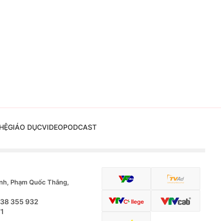
HỆ
GIÁO DỤC
VIDEO
PODCAST
nh, Phạm Quốc Thắng,
.38 355 932
71