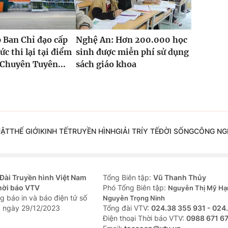
 Ban Chỉ đạo cấp
Nghệ An: Hơn 200.000 học
ức thi lại tại điểm
sinh được miễn phí sử dụng
Chuyên Tuyên...
sách giáo khoa
UẬT
THẾ GIỚI
KINH TẾ
TRUYỀN HÌNH
GIẢI TRÍ
Y TẾ
ĐỜI SỐNG
CÔNG NG
Đài Truyền hình Việt Nam
Tổng Biên tập:
Vũ Thanh Thủy
hời báo VTV
Phó Tổng Biên tập:
Nguyễn Thị Mỹ Hạ
g báo in và báo điện tử số
Nguyễn Trọng Ninh
 ngày 29/12/2023
Tổng đài VTV:
024.38 355 931 - 024
Ðiện thoại Thời báo VTV:
0988 671 6