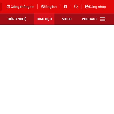
Cổng thông tin
English
Đăng nhập
CÔNG NGHỆ
GIÁO DỤC
VIDEO
PODCAST
VTV Money
VTV Thể thao
VTV Sức khoẻ
Bất động sản
Thị trường 24h
Tấm lòng Việt
Vươn mình bằng AI
VTV4
VTV8
VTV9
Lịch phát sóng
Giao lưu trực tuyến
Sự kiện