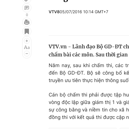
VTV8
05/07/2016 10:14 GMT+7
0
Giải trí
Đời sống
Điện ảnh
Du lịch
VTV.vn - Lãnh đạo Bộ GD-ĐT cho 
Âm nhạc
Làm đẹp
chấm bài các môn. Sau thời gian t
Sao
Chất lượng cuộc sốn
Năm nay, sau khi chấm thi, các tr
đến Bộ GD-ĐT. Bộ sẽ công bố kết
truyền ưu tiên thực hiện thông suố
Cán bộ chấm thi phải được tập hu
vòng độc lập giữa giám thị 1 và gi
sự công bằng và niềm tin cho xã hộ
đồng thi với kết quả thi được cập 