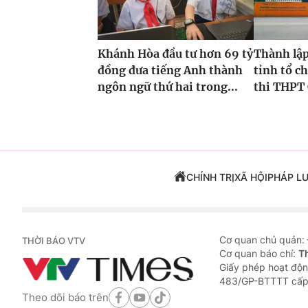
Khánh Hòa đầu tư hơn 69 tỷ
Thành lập
đồng đưa tiếng Anh thành
tỉnh tổ ch
ngôn ngữ thứ hai trong...
thi THPT 
CHÍNH TRỊ
XÃ HỘI
PHÁP L
Cơ quan chủ quản:
THỜI BÁO VTV
Cơ quan báo chí:
T
Giấy phép hoạt độn
483/GP-BTTTT cấp
Theo dõi báo trên