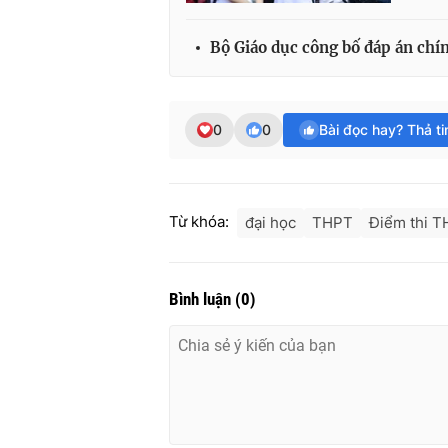
Bộ Giáo dục công bố đáp án ch
0
0
Bài đọc hay? Thả t
Từ khóa:
đại học
THPT
Điểm thi T
Bình luận
(
0
)