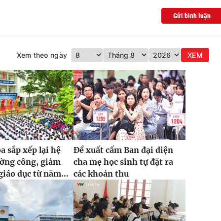
Gửi bình luận
Xem theo ngày
XEM
 sắp xếp lại hệ
Đề xuất cấm Ban đại diện
ường công, giảm
cha mẹ học sinh tự đặt ra
giáo dục từ năm...
các khoản thu