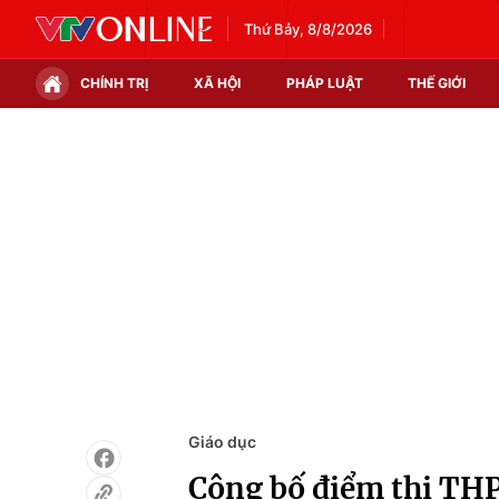
Thứ Bảy, 8/8/2026
CHÍNH TRỊ
XÃ HỘI
PHÁP LUẬT
THẾ GIỚI
Chính trị
Xã hội
Thế giới
Kinh tế
Tin tức
Tài chính
Thế giới đó đây
Thị trường
Câu chuyện quốc tế
Góc doanh nghiệp
Dữ liệu và đời sống
Giáo dục
Công bố điểm thi THP