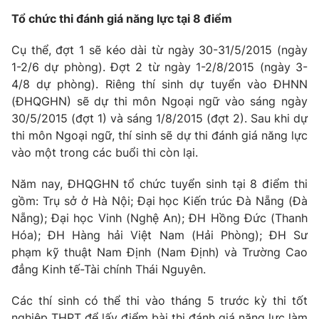
Phim VTV
Giải trí
Tổ chức thi đánh giá năng lực tại 8 điểm
Hậu trường
Điện ảnh
Cụ thể, đợt 1 sẽ kéo dài từ ngày 30-31/5/2015 (ngày
Đời sống
Nhân vật
1-2/6 dự phòng). Đợt 2 từ ngày 1-2/8/2015 (ngày 3-
Âm nhạc
4/8 dự phòng). Riêng thí sinh dự tuyển vào ĐHNN
Du lịch
Khán giả
Giáo dục
(ĐHQGHN) sẽ dự thi môn Ngoại ngữ vào sáng ngày
Sao
Làm đẹp
Giải sao mai
30/5/2015 (đợt 1) và sáng 1/8/2015 (đợt 2). Sau khi dự
Tuyển sinh
thi môn Ngoại ngữ, thí sinh sẽ dự thi đánh giá năng lực
Công nghệ
Chất lượng cuộc sống
vào một trong các buổi thi còn lại.
Học trực tuyến
Hitech Công nghệ tương lai
Giao lưu trực tuyến
Năm nay, ĐHQGHN tổ chức tuyển sinh tại 8 điểm thi
Sản phẩm
gồm: Trụ sở ở Hà Nội; Đại học Kiến trúc Đà Nẵng (Đà
Nẵng); Đại học Vinh (Nghệ An); ĐH Hồng Đức (Thanh
Lịch phát sóng
Thị trường
Hóa); ĐH Hàng hải Việt Nam (Hải Phòng); ĐH Sư
phạm kỹ thuật Nam Định (Nam Định) và Trường Cao
Tư vấn
đẳng Kinh tế-Tài chính Thái Nguyên.
Chuyên mục khác
Emagazine
Các thí sinh có thể thi vào tháng 5 trước kỳ thi tốt
Podcast
nghiệp THPT để lấy điểm bài thi đánh giá năng lực làm