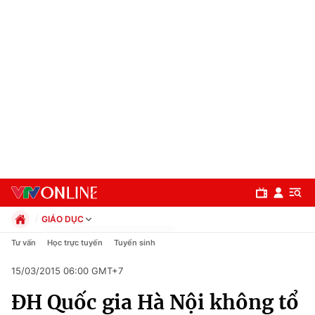
GIÁO DỤC
Chính trị
Tư vấn
Học trực tuyến
Tuyển sinh
Xã hội
15/03/2015 06:00 GMT+7
Pháp luật
Chuyên mục
Kinh tế
ĐH Quốc gia Hà Nội không tổ
Thể thao