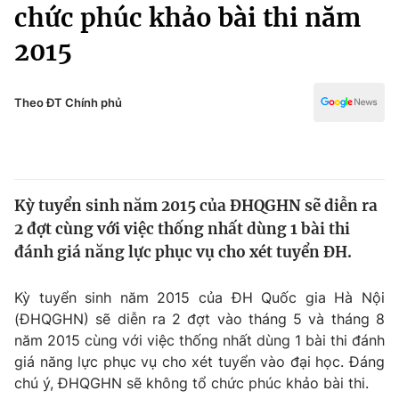
Chính trị
chức phúc khảo bài thi năm
Truyền hình
2015
Văn hóa - Giải trí
Xã hội
Y tế
Đời sống
Theo ĐT Chính phủ
Pháp luật
Công nghệ
Giáo dục
Y tế
Kỳ tuyển sinh năm 2015 của ĐHQGHN sẽ diễn ra
Thế giới
2 đợt cùng với việc thống nhất dùng 1 bài thi
Tin tức
đánh giá năng lực phục vụ cho xét tuyển ĐH.
Kinh tế
Thế giới đó đây
Kỳ tuyển sinh năm 2015 của ĐH Quốc gia Hà Nội
Tài chính
Dữ liệu và đời sống
(ĐHQGHN) sẽ diễn ra 2 đợt vào tháng 5 và tháng 8
Câu chuyện quốc tế
Thị trường
năm 2015 cùng với việc thống nhất dùng 1 bài thi đánh
giá năng lực phục vụ cho xét tuyển vào đại học. Đáng
Truyền hình
Góc doanh nghiệp
chú ý, ĐHQGHN sẽ không tổ chức phúc khảo bài thi.