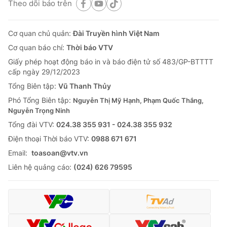
Theo dõi báo trên
Cơ quan chủ quản:
Đài Truyền hình Việt Nam
Cơ quan báo chí:
Thời báo VTV
Giấy phép hoạt động báo in và báo điện tử số 483/GP-BTTTT
cấp ngày 29/12/2023
Tổng Biên tập:
Vũ Thanh Thủy
Phó Tổng Biên tập:
Nguyễn Thị Mỹ Hạnh, Phạm Quốc Thắng,
Nguyễn Trọng Ninh
Tổng đài VTV:
024.38 355 931 - 024.38 355 932
Ðiện thoại Thời báo VTV:
0988 671 671
Email:
toasoan@vtv.vn
Liên hệ quảng cáo:
(024) 626 79595