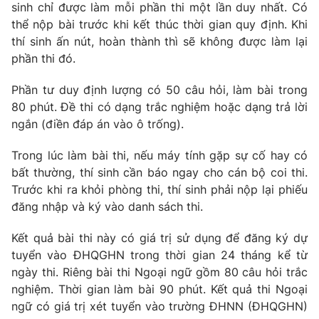
Email:
toasoan@vtv.vn
sinh chỉ được làm mỗi phần thi một lần duy nhất. Có
Liên hệ quảng cáo:
024-7300.7108
thể nộp bài trước khi kết thúc thời gian quy định. Khi
thí sinh ấn nút, hoàn thành thì sẽ không được làm lại
phần thi đó.
Phần tư duy định lượng có 50 câu hỏi, làm bài trong
80 phút. Đề thi có dạng trắc nghiệm hoặc dạng trả lời
ngắn (điền đáp án vào ô trống).
Trong lúc làm bài thi, nếu máy tính gặp sự cố hay có
bất thường, thí sinh cần báo ngay cho cán bộ coi thi.
Trước khi ra khỏi phòng thi, thí sinh phải nộp lại phiếu
đăng nhập và ký vào danh sách thi.
® Cấm sao chép dưới mọi hình thức nếu không có sự chấp
thuận bằng văn bản. Ghi rõ nguồn VTV.vn khi phát hành lại
Kết quả bài thi này có giá trị sử dụng để đăng ký dự
thông tin từ website này.
tuyển vào ĐHQGHN trong thời gian 24 tháng kể từ
ngày thi. Riêng bài thi Ngoại ngữ gồm 80 câu hỏi trắc
nghiệm. Thời gian làm bài 90 phút. Kết quả thi Ngoại
ngữ có giá trị xét tuyển vào trường ĐHNN (ĐHQGHN)