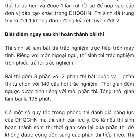
thứ tự ưu tiên và được 1 lần rút hồ sơ để nộp vào các
đơn vị đào tạo khác trong ĐHQGHN. Thí sinh đã trúng
tuyển đợt 1 không được đăng ký xét tuyển đợt 2.
THỜI BÁO VTV
Biết điểm ngay sau khi hoàn thành bài thi
Thí sinh sẽ làm bài thi trắc nghiệm trực tiếp trên máy
Theo dõi báo trên
tính. Riêng với môn Ngoại ngữ, thí sinh thi trắc nghiệm
trên phiếu trả lời trắc nghiệm.
Cơ quan chủ quản:
Đài Truyền hình Việt Nam
Cơ quan báo chí:
Thời báo VTV
Bài thi gồm 3 phần với 2 phần thi bắt buộc và 1 phần
thi tự chọn với 140 câu hỏi trắc nghiệm. Thời gian đếm
Giấy phép hoạt động báo in và báo điện tử số 483/GP-BTTTT
cấp ngày 29/12/2023
ngược được tính riêng với mỗi phần thi. Tổng thời gian
làm bài là 195 phút.
Tổng Biên tập:
Vũ Thanh Thủy
Phó Tổng Biên tập:
Nguyễn Thị Mỹ Hạnh, Phạm Quốc Thắng,
Có một số quy tắc trong phòng thi đánh giá năng lực
Nguyễn Trọng Ninh
của ĐHQGHN mà thí sinh cần lưu ý. Đó là nếu thí sinh
Tổng đài VTV:
024.38 355 931 - 024.38 355 932
hoàn thành sớm thì thời gian còn lại của phần thi đó
Ðiện thoại Thời báo VTV:
024.66 897 897
không được cộng dồn sang các phần thi tiếp theo. Thí