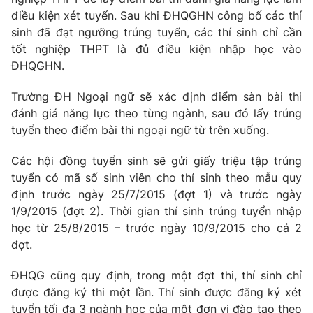
điều kiện xét tuyển. Sau khi ĐHQGHN công bố các thí
Photo
Infographic
sinh đã đạt ngưỡng trúng tuyển, các thí sinh chỉ cần
tốt nghiệp THPT là đủ điều kiện nhập học vào
Video
Shorts video
ĐHQGHN.
Trường ĐH Ngoại ngữ sẽ xác định điểm sàn bài thi
VTV Money
VTV Thể thao
đánh giá năng lực theo từng ngành, sau đó lấy trúng
tuyển theo điểm bài thi ngoại ngữ từ trên xuống.
VTV Sức khoẻ
Bất động sản
Các hội đồng tuyển sinh sẽ gửi giấy triệu tập trúng
tuyển có mã số sinh viên cho thí sinh theo mẫu quy
Thị trường 24h
Tấm lòng Việt
định trước ngày 25/7/2015 (đợt 1) và trước ngày
1/9/2015 (đợt 2). Thời gian thí sinh trúng tuyển nhập
VTV4
Vươn mình bằng AI
học từ 25/8/2015 – trước ngày 10/9/2015 cho cả 2
đợt.
VTV9
VTV8
ĐHQG cũng quy định, trong một đợt thi, thí sinh chỉ
được đăng ký thi một lần. Thí sinh được đăng ký xét
Liên hệ tòa soạn
English
tuyển tối đa 3 ngành học của một đơn vị đào tạo theo